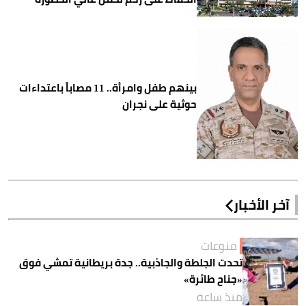
بينهم طفل وامرأة.. 11 مصاباً باعتداءات
حوثية على نجران
آخر الأخبار
منوعات
تحدت الجلطة والجاذبية.. جدة بريطانية تمشي فوق
«جناح طائرة»
منذ ساعة