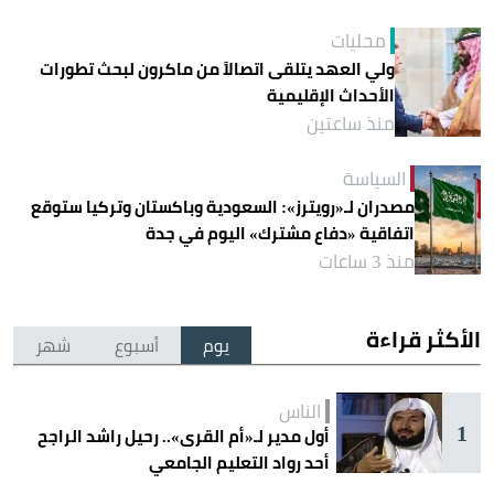
محليات
ولي العهد يتلقى اتصالاً من ماكرون لبحث تطورات
الأحداث الإقليمية
منذ ساعتين
السياسة
مصدران لـ«رويترز»: السعودية وباكستان وتركيا ستوقع
اتفاقية «دفاع مشترك» اليوم في جدة
منذ 3 ساعات
الأكثر قراءة
يوم
أسبوع
شهر
الناس
1
أول مدير لـ«أم القرى».. رحيل راشد الراجح
أحد رواد التعليم الجامعي