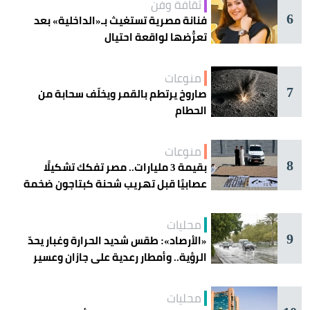
ثقافة وفن
6
فنانة مصرية تستغيث بـ«الداخلية» بعد
تعرُّضها لواقعة احتيال
منوعات
7
صاروخ يرتطم بالقمر ويخلّف سحابة من
الحطام
منوعات
8
بقيمة 3 مليارات.. مصر تفكك تشكيلًا
عصابيًا قبل تهريب شحنة كبتاجون ضخمة
محليات
9
«الأرصاد»: طقس شديد الحرارة وغبار يحدّ
الرؤية.. وأمطار رعدية على جازان وعسير
محليات