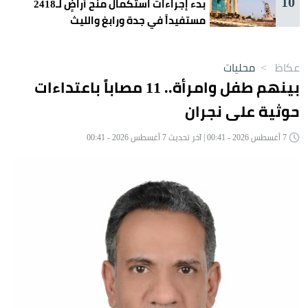
10
بدء إجراءات استكمال منح أراضٍ لـ2418
مستفيداً في جدة ورابغ والليث
عكاظ
>
محليات
بينهم طفل وامرأة.. 11 مصاباً باعتداءات
حوثية على نجران
7 أغسطس 2026 - 00:41 | آخر تحديث 7 أغسطس 2026 - 00:41