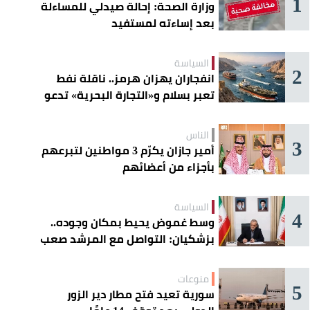
1
وزارة الصحة: إحالة صيدلي للمساءلة
بعد إساءته لمستفيد
السياسة
2
انفجاران يهزان هرمز.. ناقلة نفط
تعبر بسلام و«التجارة البحرية» تدعو
السفن إلى الحذر
الناس
3
أمير جازان يكرّم 3 مواطنين لتبرعهم
بأجزاء من أعضائهم
السياسة
4
وسط غموض يحيط بمكان وجوده..
بزشكيان: التواصل مع المرشد صعب
للغاية
منوعات
5
سورية تعيد فتح مطار دير الزور