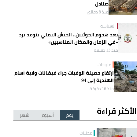
صنادل
منذ 8 دقائق
السياسة
بعد هجوم الحوثيين.. الجيش اليمني يتوعد برد
«في الزمان والمكان المناسبين»
منذ 13 دقيقة
منوعات
ارتفاع حصيلة الوفيات جراء فيضانات ولاية آسام
الهندية إلى 94
منذ 16 دقيقة
الأكثر قراءة
يوم
أسبوع
شهر
محليات