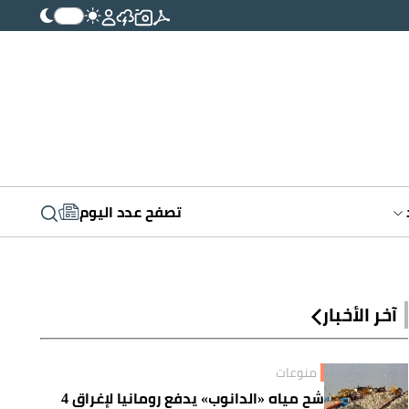
تصفح عدد اليوم
آخر الأخبار
منوعات
شح مياه «الدانوب» يدفع رومانيا لإغراق 4