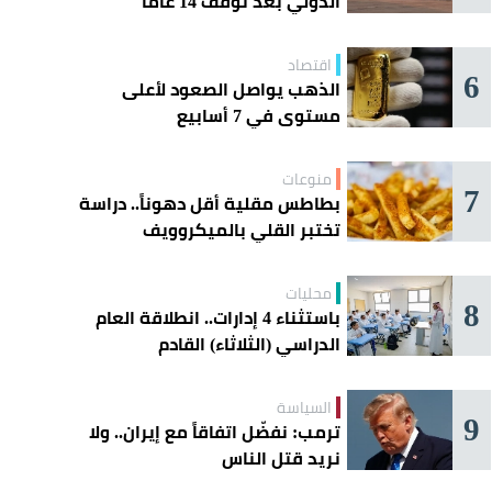
الدولي بعد توقف 14 عامًا
اقتصاد
6
الذهب يواصل الصعود لأعلى
مستوى في 7 أسابيع
منوعات
7
بطاطس مقلية أقل دهوناً.. دراسة
تختبر القلي بالميكروويف
محليات
8
باستثناء 4 إدارات.. انطلاقة العام
الدراسي (الثلاثاء) القادم
السياسة
9
ترمب: نفضّل اتفاقاً مع إيران.. ولا
نريد قتل الناس