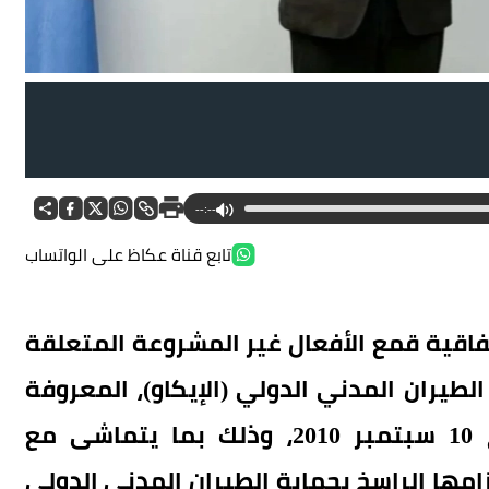
--:--
تابع قناة عكاظ على الواتساب
اقية قمع الأفعال غير المشروعة المتعلقة
لطيران المدني الدولي (الإيكاو)، المعروفة
بـ«اتفاقية بيجين 2010»، والمُحررة بتاريخ 10 سبتمبر 2010، وذلك بما يتماشى مع
مها الراسخ بحماية الطيران المدني الدولي