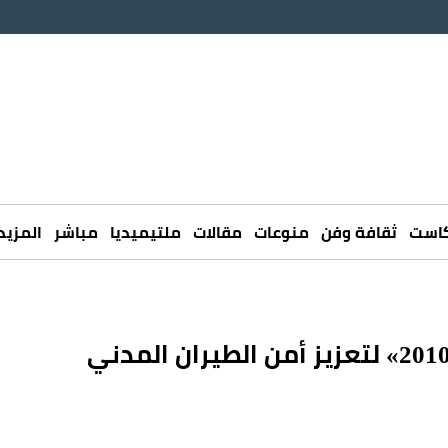
كاست
ثقافة وفن
منوعات
مقالات
ملتيميديا
مباشر
المزيد
السعودية تنضم إلى اتفاقية «بيجين 2010» لتعزيز أمن الطيران المدني