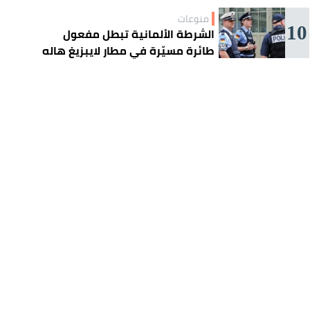
منوعات
10
الشرطة الألمانية تبطل مفعول
طائرة مسيّرة في مطار لايبزيغ هاله