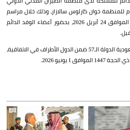
لدائم للمملكة لدى منظمة الطيران المدني الدولي
للمنظمة خوان كارلوس سالازار، وذلك خلال مراسم
رسمية عُقدت الجمعة بتاريخ 7 ذي القعدة 1447 الموافق 24 أبريل 2026، بحضور أعضاء الوفد الدائم
غيل.
وبموجب هذا الانضمام تصبح المملكة العربية السعودية الدولة الـ57 ضمن الدول الأطراف في الاتفاقية،