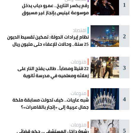
1
رقم يكسر التاريخ.. عمرو دياب يدخل
موسوعة غينيس بإنجاز غير مسبوق
اقتصاد
2
نظام إيرادات الدولة: تمكين تقسيط الديون
25 سنة.. وحالات للإعفاء حتى مليون ريال
منوعات
3
22 قتيلاً ومصاباً.. طالب يفتح النار على
زملائه ومعلميه في مدرسة ثانوية
منوعات
4
شبه عاريات.. كيف تحولت مسابقة ملكة
جمال عربية إلى «إتجار بالقاصرات»؟
منوعات
5
رشوة داخل المستشفى.. حكم قضائي