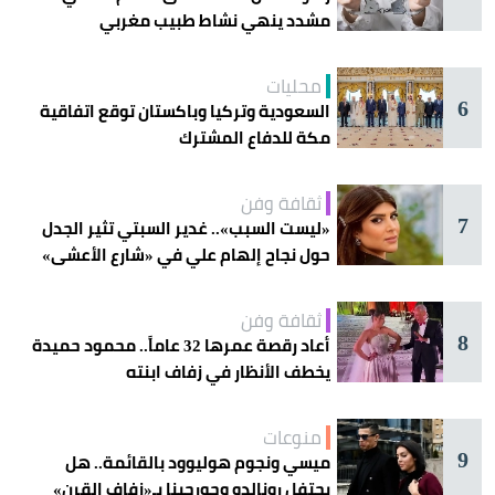
مشدد ينهي نشاط طبيب مغربي
محليات
6
السعودية وتركيا وباكستان توقع اتفاقية
مكة للدفاع المشترك
ثقافة وفن
7
«ليست السبب».. غدير السبتي تثير الجدل
حول نجاح إلهام علي في «شارع الأعشى»
ثقافة وفن
8
أعاد رقصة عمرها 32 عاماً.. محمود حميدة
يخطف الأنظار في زفاف ابنته
منوعات
9
ميسي ونجوم هوليوود بالقائمة.. هل
يحتفل رونالدو وجورجينا بـ«زفاف القرن»