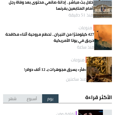
خلال بث مباشر.. إدانة صانعي محتوى بعد وفاة رجل
أمام المتابعين بفرنسا
منذ 51 دقيقة
منوعات
427 كيلومترًا من النيران.. تحطم مروحية أثناء مكافحة
حريق في يوتا الأمريكية
منذ ساعة
منوعات
«فأر» يسرق مجوهرات بـ 12 ألف دولار!
منذ ساعتين
الأكثر قراءة
يوم
أسبوع
شهر
ثقافة وفن