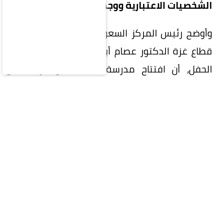
الشخصيات الاعتبارية ووجهاء المجتمع.
وأوضح رئيس المركز السعودي للثقافة والتراث في
قطاع غزة الدكتور عصام أبو خليل، في كلمته خلال
الحفل، أن افتتاح مدرسة مكة يمثل بارقة أمل
لاستعادة المسيرة التعليمية، واستعادة جزء من
طفولتهم في بيئة تعليمية آمنة ومحفزة.
وأكد أن المدرسة ستستقبل في مرحلتها الأولى
(1000) طالب وطالبة، وتوفر (32) فرصة عمل
للمعلمين والمعلمات، على أن تصل طاقتها
الاستيعابية في المرحلة القادمة إلى (4000) طالب
وطالبة.