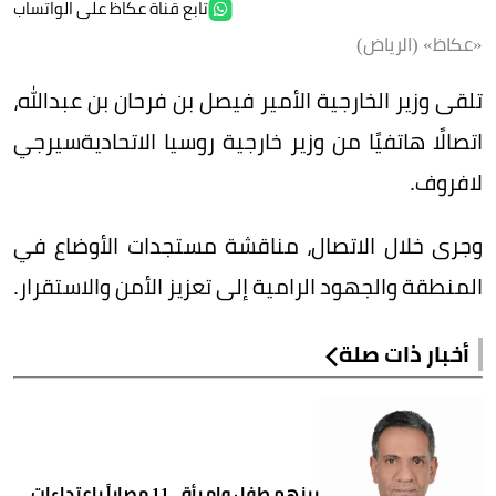
تابع قناة عكاظ على الواتساب
«عكاظ» (الرياض)
تلقى وزير الخارجية الأمير فيصل بن فرحان بن عبدالله،
اتصالًا هاتفيًا من وزير خارجية روسيا الاتحاديةسيرجي
لافروف.
وجرى خلال الاتصال، مناقشة مستجدات الأوضاع في
المنطقة والجهود الرامية إلى تعزيز الأمن والاستقرار.
أخبار ذات صلة
بينهم طفل وامرأة.. 11 مصاباً باعتداءات