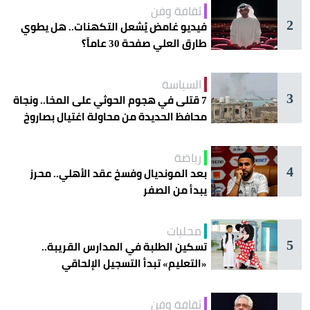
ثقافة وفن
2
فيديو غامض يُشعل التكهنات.. هل يطوي
طارق العلي صفحة 30 عاماً؟
السياسة
3
7 قتلى في هجوم الحوثي على المخا.. ونجاة
محافظ الحديدة من محاولة اغتيال بصاروخ
رياضة
4
بعد المونديال وفسخ عقد الأهلي.. محرز
يبدأ من الصفر
محليات
5
تسكين الطلبة في المدارس القريبة..
«التعليم» تبدأ التسجيل الإلحاقي
للمستجدين
ثقافة وفن