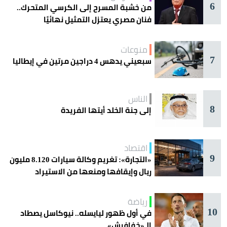
6
من خشبة المسرح إلى الكرسي المتحرك..
فنان مصري يعتزل التمثيل نهائيًا
منوعات
7
سبعيني يدهس 4 دراجين مرتين في إيطاليا
الناس
8
إلى جنة الخلد أيتها الفريدة
اقتصاد
9
«التجارة»: تغريم وكالة سيارات 8.120 مليون
ريال وإيقافها ومنعها من الاستيراد
رياضة
10
في أول ظهور ليايسله.. نيوكاسل يصطاد
الـ«خفافيش»