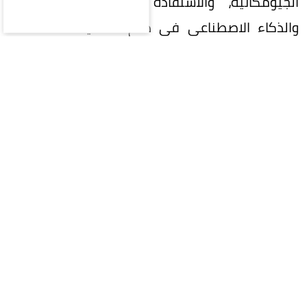
الجيومكانية، والاستفادة من التقنيات الحديثة
والذكاء الاصطناعي في دعم التنمية المستدامة
وصناعة القرار.
واستعرضت المملكة خلال الاجتماع جهودها في
تنفيذ إطار الأمم المتحدة المتكامل للمعلومات
الجيومكانية (UN-IGIF)، وتطوير السياسات والأطر
التنظيمية والمعايير الوطنية للبيانات الجيومكانية،
بما يعزز جودتها وتكاملها وقابليتها للتشغيل البيني
وتبادلها بكفاءة.
وتناولت مشاركتها عدداً من الموضوعات المرتبطة
بمستقبل إدارة المعلومات الجيومكانية، شملت