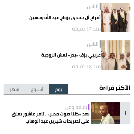
الناس
أفراح آل حمدي بزواج عبد الله وحسين
منذ 17 دقيقة
الناس
عريبي يزف «بدر» لعش الزوجية
منذ 18 دقيقة
الأكثر قراءة
يوم
أسبوع
شهر
ثقافة وفن
1
بعد «كلنا صوت مصر».. تامر عاشور يعلق
على تصريحات شيرين عبد الوهاب