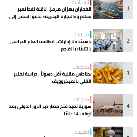
السياسة
1
انفجاران يهزان هرمز.. ناقلة نفط تعبر
بسلام و«التجارة البحرية» تدعو السفن إلى
الحذر
محليات
2
باستثناء 4 إدارات.. انطلاقة العام الدراسي
(الثلاثاء) القادم
منوعات
3
بطاطس مقلية أقل دهوناً.. دراسة تختبر
القلي بالميكروويف
منوعات
4
سورية تعيد فتح مطار دير الزور الدولي بعد
توقف 14 عامًا
اقتصاد