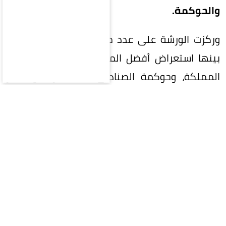
والحوكمة.
وركزت الورشة على عدد من المحاور الرئيسية، من
بينها استعراض أفضل الممارسات الاستثمارية في
المملكة، وحوكمة الصناديق الاستثمارية ومعايير
نجاحها، إضافة إلى آليات إدارة استثمارات قطاع
التعليم العالي، والتحديات التشغيلية والتنظيمية
التي تواجه هذا القطاع.