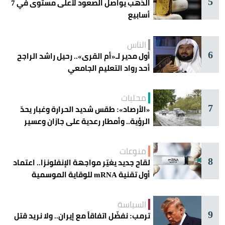
5
الذهب يواصل الصعود لأعلى مستوى في 7
أسابيع
الناس
6
أول مدير لـ«أم القرى».. رحيل راشد الراجح
أحد رواد التعليم الجامعي
محليات
7
«الأرصاد»: طقس شديد الحرارة وغبار يحدّ
الرؤية.. وأمطار رعدية على جازان وعسير
منوعات
8
لقاح جديد يغيّر مواجهة الإنفلونزا.. اعتماد
أول تقنية mRNA للوقاية الموسمية
السياسة
9
ترمب: نفضّل اتفاقاً مع إيران.. ولا نريد قتل