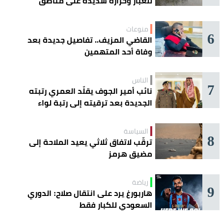
للغبار وحرارة شديدة على مناطق
عدة
منوعات
6
القاضي المزيف.. تفاصيل جديدة بعد
وفاة أحد المتهمين
الناس
7
نائب أمير الجوف يقلّد العمري رتبته
الجديدة بعد ترقيته إلى رتبة لواء
السياسة
8
ترقّب لاتفاق ثلاثي يعيد الملاحة إلى
مضيق هرمز
رياضة
9
هاربورغ يرد على انتقال صلاح: الدوري
السعودي للكبار فقط