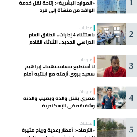
1
«الموارد البشرية»: إتاحة نقل خدمة
الوافد من منشأة إلى فرد
محليات
2
باستثناء 4 إدارات.. انطلاق العام
الدراسي الجديد.. الثلاثاء القادم
منوعات
3
لا أستطيع مسامحتهما.. إبراهيم
سعيد يروي أزمته مع ابنتيه أمام
القضاء
منوعات
4
مصري يقتل والده ويصيب والدته
وشقيقه في الإسكندرية
محليات
5
«الأرصاد»: أمطار رعدية ورياح مثيرة