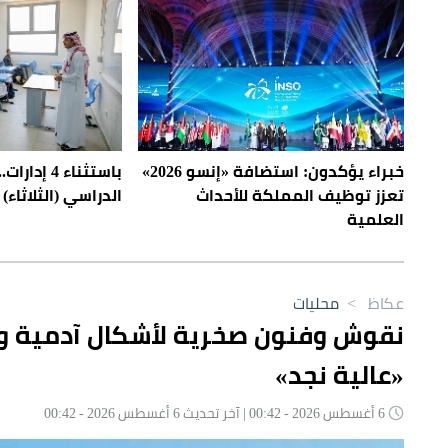
خبراء يؤكدون: استضافة «إنسو 2026»
باستثناء 4 إ
تعزز توظيف المملكة للأحداث
الدراسي (الثلاثاء) 
العلمية
عكاظ
>
محليات
«عالية نجد»
6 أغسطس 2026 - 00:42 | آخر تحديث 6 أغسطس 2026 - 00:42