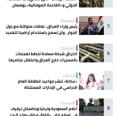
الحوثي و«القاعدة الصومالية» يوسّعان
دائرة الخطر
السياسة
5
رئيس وزراء العراق: علاقات متوازنة مع دول
الجوار.. ولن نسمح باستخدام أراضينا لتهديد
أمنها
السياسة
6
اختراق شبكة مسلحة تخطط لهجمات
بالمسيّرات خارج العراق واعتقال عناصرها
محليات
7
«عكاظ» تنشر مواعيد انطلاقة العام
الدراسي في الإدارات المستثناة
السياسة
8
أعلام السعودية وتركيا وباكستان ترفرف
في إسلام آباد.. «اتفاق مكة» يوحّد الردع