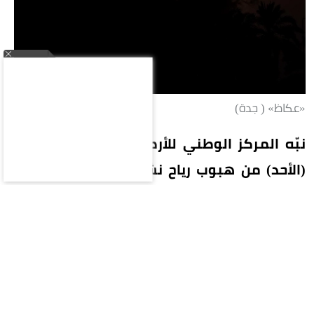
«عكاظ» ( جدة)
نبّه المركز الوطني للأرصاد في تقرير له اليوم
(الأحد) من هبوب رياح نشطة تصل سرعتها إلى
40-49 كم/ساعة، على محافظات بحرة (الشعيبة)
والليث والقنفذة ورابغ، تؤدي إلى تدنٍ في مدى
الرؤية الأفقية. وبيّن المركز أن الحالة تستمر حتى
الساعة السابعة مساءً.
وفي الرياض تتأثر أجزاء من منطقة الرياض بموجة