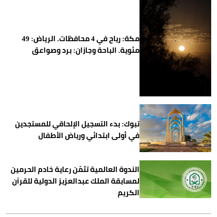
مكة: رياح في 4 محافظات. الرياض: 49
مئوية. الباحة وجازان: برد وصواعق
تبوك: بدء التسجيل الإلحاقي للمستجدين
في أولى ابتدائي ورياض الأطفال
الندوة العالمية تثمّن رعاية خادم الحرمين
لمسابقة الملك عبدالعزيز الدولية للقرآن
الكريم