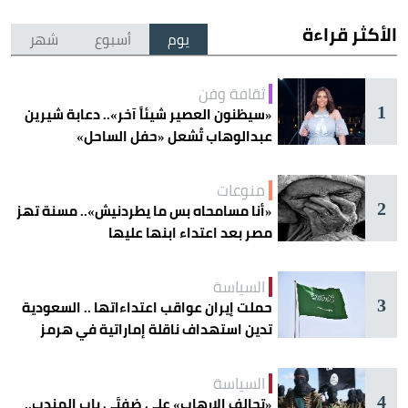
الأكثر قراءة
يوم
أسبوع
شهر
ثقافة وفن
1
«سيظنون العصير شيئاً آخر».. دعابة شيرين
عبدالوهاب تُشعل «حفل الساحل»
منوعات
2
«أنا مسامحاه بس ما يطردنيش».. مسنة تهز
مصر بعد اعتداء ابنها عليها
السياسة
3
حملت إيران عواقب اعتداءاتها .. السعودية
تدين استهداف ناقلة إماراتية في هرمز
السياسة
4
«تحالف الإرهاب» على ضفتَي باب المندب..