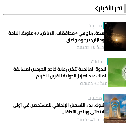
آخر الأخبار
محليات
مكة: رياح في 4 محافظات. الرياض: 49 مئوية. الباحة
وجازان: برد وصواعق
منذ 19 دقيقة
محليات
الندوة العالمية تثمّن رعاية خادم الحرمين لمسابقة
الملك عبدالعزيز الدولية للقرآن الكريم
منذ 32 دقيقة
محليات
تبوك: بدء التسجيل الإلحاقي للمستجدين في أولى
ابتدائي ورياض الأطفال
منذ 41 دقيقة