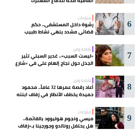
اتفاقية مكة للدفاع المشترك
منوعات
6
رشوة داخل المستشفى.. حكم
قضائي مشدد ينهي نشاط طبيب
مغربي
ثقافة وفن
7
«ليست السبب».. غدير السبتي تثير
الجدل حول نجاح إلهام علي في «شارع
الأعشى»
ثقافة وفن
8
أعاد رقصة عمرها 32 عاماً.. محمود
حميدة يخطف الأنظار في زفاف ابنته
منوعات
9
ميسي ونجوم هوليوود بالقائمة..
هل يحتفل رونالدو وجورجينا بـ«زفاف
القرن» غداً؟