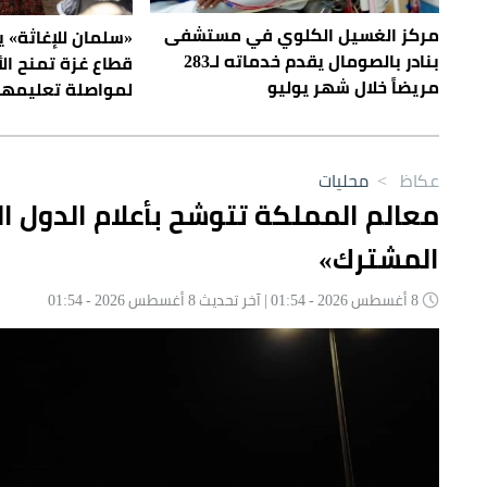
مركز الغسيل الكلوي في مستشفى
«سلمان للإغاثة» 
بنادر بالصومال يقدم خدماته لـ283
قطاع غزة تمنح ال
مريضاً خلال شهر يوليو
لمواصلة تعليمه
عكاظ
>
محليات
معالم المملكة تتوشح بأعلام الدول الث
المشترك»
8 أغسطس 2026 - 01:54 | آخر تحديث 8 أغسطس 2026 - 01:54