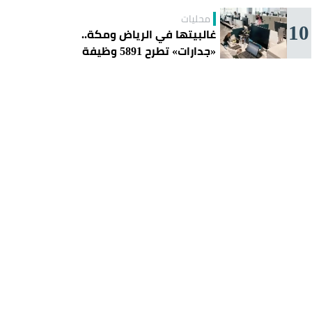
محليات
10
غالبيتها في الرياض ومكة..
«جدارات» تطرح 5891 وظيفة
للسعوديين هذا الأسبوع