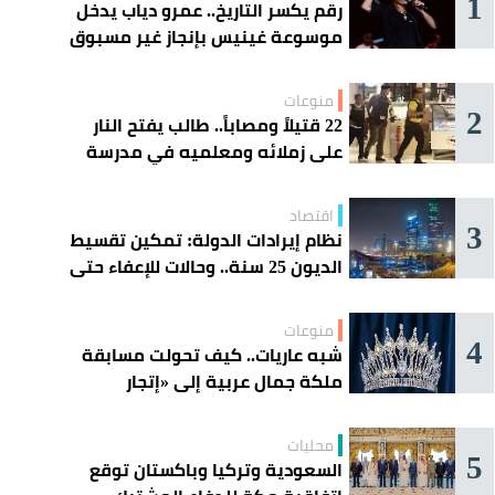
1
رقم يكسر التاريخ.. عمرو دياب يدخل
موسوعة غينيس بإنجاز غير مسبوق
منوعات
2
22 قتيلاً ومصاباً.. طالب يفتح النار
على زملائه ومعلميه في مدرسة
ثانوية
اقتصاد
3
نظام إيرادات الدولة: تمكين تقسيط
الديون 25 سنة.. وحالات للإعفاء حتى
مليون ريال
منوعات
4
شبه عاريات.. كيف تحولت مسابقة
ملكة جمال عربية إلى «إتجار
بالقاصرات»؟
محليات
5
السعودية وتركيا وباكستان توقع