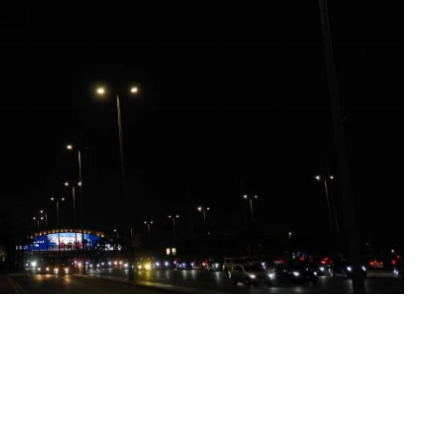
«عكاظ» (الرياض)
توشحت أبرز معالم وأبراج مدن المملكة بأعلام ال
باكستان الإسلامية، احتفاءً بتوقيع الدول الثلا