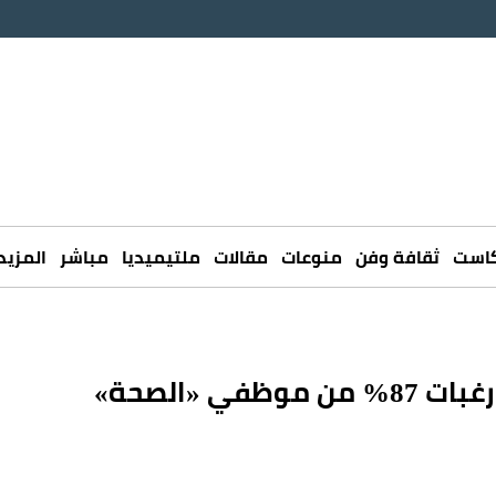
كاست
ثقافة وفن
منوعات
مقالات
ملتيميديا
مباشر
المزيد
خلال 3 أيام.. التجمعات الصحية تتلقّى رغبات 87% من موظفي «الصحة»