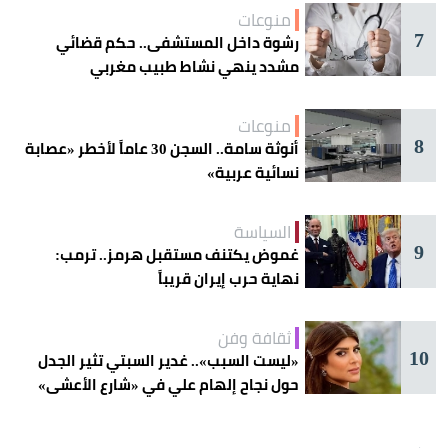
منوعات
7
رشوة داخل المستشفى.. حكم قضائي
مشدد ينهي نشاط طبيب مغربي
منوعات
8
أنوثة سامة.. السجن 30 عاماً لأخطر «عصابة
نسائية عربية»
السياسة
9
غموض يكتنف مستقبل هرمز.. ترمب:
نهاية حرب إيران قريباً
ثقافة وفن
10
«ليست السبب».. غدير السبتي تثير الجدل
حول نجاح إلهام علي في «شارع الأعشى»