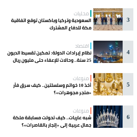
محليات
3
السعودية وتركيا وباكستان توقع اتفاقية
مكة للدفاع المشترك
اقتصاد
4
نظام إيرادات الدولة: تمكين تقسيط الديون
25 سنة.. وحالات للإعفاء حتى مليون ريال
منوعات
5
أخذ 10 خواتم وسلسلتين.. كيف سرق فأر
«متجر مجوهرات»؟
منوعات
6
شبه عاريات.. كيف تحولت مسابقة ملكة
جمال عربية إلى «إتجار بالقاصرات»؟