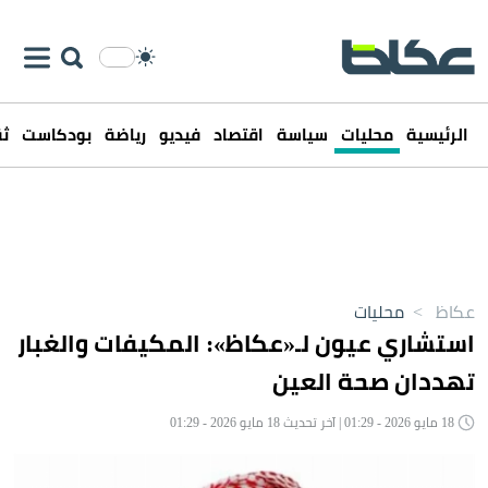
الرئيسية
محليات
سياسة
اقتصاد
فيديو
رياضة
بودكاست
ثق
عكاظ
>
محليات
استشاري عيون لـ«عكاظ»: المكيفات والغبار
تهددان صحة العين
18 مايو 2026 - 01:29 | آخر تحديث 18 مايو 2026 - 01:29