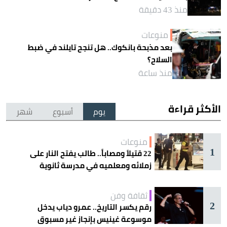
منذ 43 دقيقة
منوعات
بعد مذبحة بانكوك.. هل تنجح تايلند في ضبط
السلاح؟
منذ ساعة
الأكثر قراءة
يوم
أسبوع
شهر
منوعات
1
22 قتيلاً ومصاباً.. طالب يفتح النار على
زملائه ومعلميه في مدرسة ثانوية
ثقافة وفن
2
رقم يكسر التاريخ.. عمرو دياب يدخل
موسوعة غينيس بإنجاز غير مسبوق