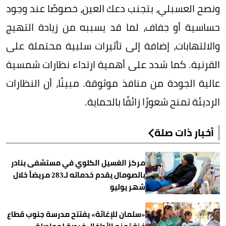
ونصح العسبلي، بتجنب دعك العين، خصوصًا عند وجود
حساسية أو جفاف، لما قد يسببه من زيادة التهيج
والالتهابات، إضافة إلى تأثيرات سلبية محتملة على
القرنية. كما شدد على أهمية ارتداء نظارات شمسية
عالية الجودة من منافذ موثوقة. مبينًا، أن النظارات
الرديئة تمنح شعورًا زائفًا بالحماية.
أخبار ذات صلة
مركز الغسيل الكلوي في مستشفى بنادر
بالصومال يقدم خدماته لـ283 مريضاً خلال
شهر يوليو
«سلمان للإغاثة» يفتتح مدرسة جنوب قطاع