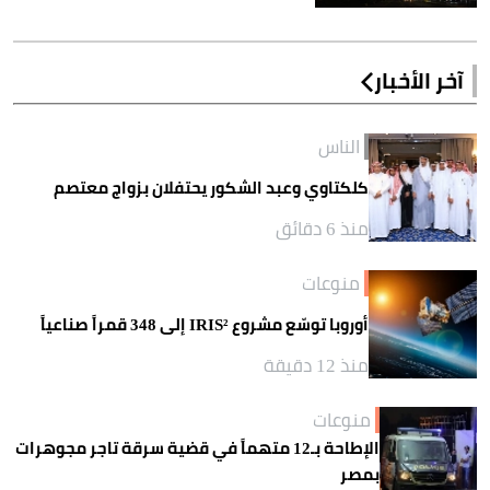
آخر الأخبار
الناس
كلكتاوي وعبد الشكور يحتفلان بزواج معتصم
منذ 6 دقائق
منوعات
أوروبا توسّع مشروع IRIS² إلى 348 قمراً صناعياً
منذ 12 دقيقة
منوعات
الإطاحة بـ12 متهماً في قضية سرقة تاجر مجوهرات
بمصر