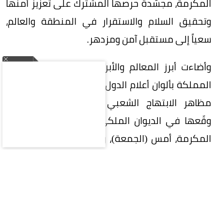
المكرمة، مجسّدةً حرصها المشترك على تعزيز أمنها
وتحقيق السلام والاستقرار في المنطقة والعالم،
سعياً إلى مستقبل آمن ومزدهر.
وأضاءت أبرز المعالم والأبراج في عدد من مناطق
المملكة بألوان أعلام الدول الثلاث، في مشهد واكب
مظاهر الابتهاج الشعبي بتوقيع الاتفاقية التي
وقّعها في الديوان الملكي بقصر الصفا في مكة
المكرمة، أمس (الجمعة)، ولي العهد رئيس مجلس
الوزراء الأمير محمد بن سلمان بن عبدالعزيز، والرئيس
التركي رجب طيب أردوغان، ورئيس وزراء باكستان
محمد شهباز شريف.