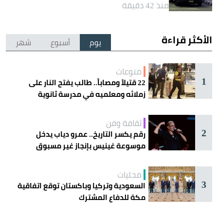
منذ 42 دقيقة
الأكثر قراءة
يوم
أسبوع
شهر
منوعات
1
22 قتيلاً ومصاباً.. طالب يفتح النار على
زملائه ومعلميه في مدرسة ثانوية
ثقافة وفن
2
رقم يكسر التاريخ.. عمرو دياب يدخل
موسوعة غينيس بإنجاز غير مسبوق
محليات
3
السعودية وتركيا وباكستان توقع اتفاقية
مكة للدفاع المشترك