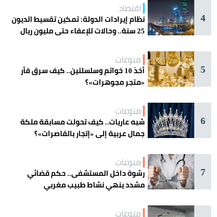
اقتصاد
4
نظام إيرادات الدولة: تمكين تقسيط الديون
25 سنة.. وحالات للإعفاء حتى مليون ريال
منوعات
5
أخذ 10 خواتم وسلسلتين.. كيف سرق فأر
«متجر مجوهرات»؟
منوعات
6
شبه عاريات.. كيف تحولت مسابقة ملكة
جمال عربية إلى «إتجار بالقاصرات»؟
منوعات
7
رشوة داخل المستشفى.. حكم قضائي
مشدد ينهي نشاط طبيب مغربي
منوعات