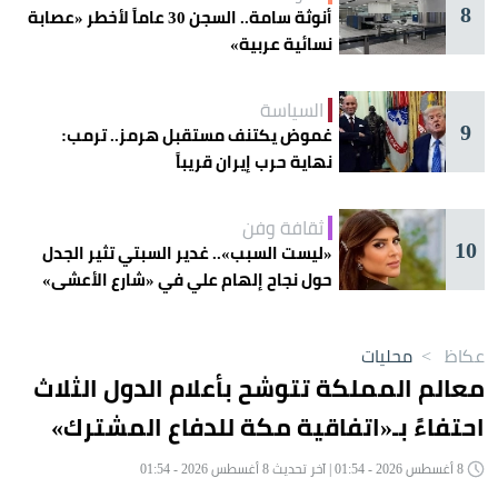
8
أنوثة سامة.. السجن 30 عاماً لأخطر «عصابة
نسائية عربية»
السياسة
9
غموض يكتنف مستقبل هرمز.. ترمب:
نهاية حرب إيران قريباً
ثقافة وفن
10
«ليست السبب».. غدير السبتي تثير الجدل
حول نجاح إلهام علي في «شارع الأعشى»
عكاظ
>
محليات
معالم المملكة تتوشح بأعلام الدول الثلاث
احتفاءً بـ«اتفاقية مكة للدفاع المشترك»
8 أغسطس 2026 - 01:54 | آخر تحديث 8 أغسطس 2026 - 01:54