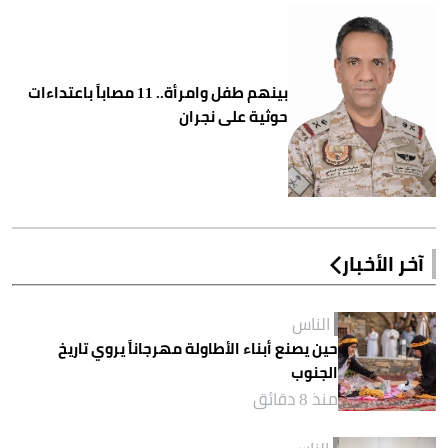
بينهم طفل وامرأة.. 11 مصاباً باعتداءات
حوثية على نجران
آخر الأخبار
الناس
حين يصنع أبناء الأطاولة مهرجاناً يروي تاريخ
الجنوب
منذ 8 دقائق