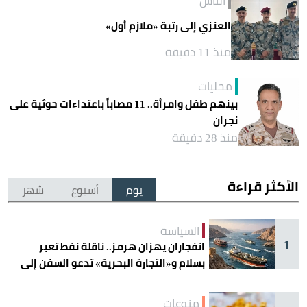
الناس
العنزي إلى رتبة «ملازم أول»
منذ 11 دقيقة
محليات
بينهم طفل وامرأة.. 11 مصاباً باعتداءات حوثية على
نجران
منذ 28 دقيقة
الأكثر قراءة
يوم
أسبوع
شهر
السياسة
1
انفجاران يهزان هرمز.. ناقلة نفط تعبر
بسلام و«التجارة البحرية» تدعو السفن إلى
الحذر
منوعات