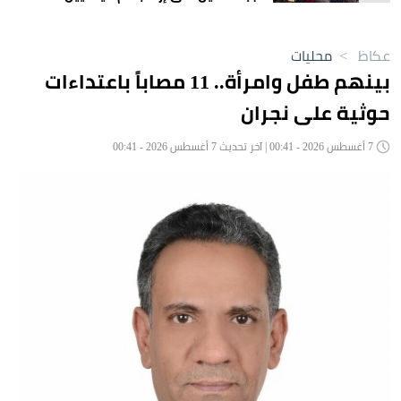
عكاظ
>
محليات
بينهم طفل وامرأة.. 11 مصاباً باعتداءات
حوثية على نجران
7 أغسطس 2026 - 00:41 | آخر تحديث 7 أغسطس 2026 - 00:41