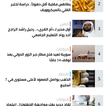
2
بطاطس مقلية أقل دهوناً.. دراسة تختبر
القلي بالميكروويف
الناس
3
أول مدير لـ«أم القرى».. رحيل راشد الراجح
أحد رواد التعليم الجامعي
منوعات
4
سورية تعيد فتح مطار دير الزور الدولي بعد
توقف 14 عامًا
اقتصاد
5
الذهب يواصل الصعود لأعلى مستوى في 7
أسابيع
منوعات
6
لقاح جديد يغيّر مواجهة الإنفلونزا.. اعتماد