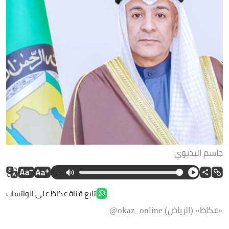
جاسم البديوي
--:--
تابع قناة عكاظ على الواتساب
«عكاظ» (الرياض) okaz_online@