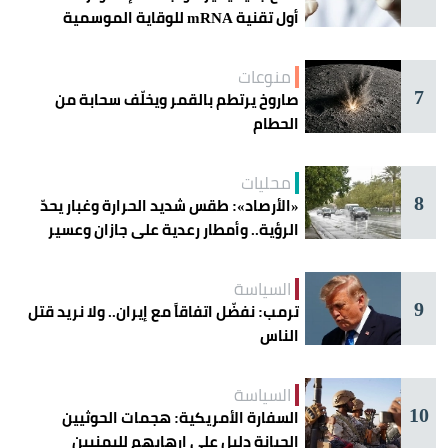
أول تقنية mRNA للوقاية الموسمية
منوعات
7
صاروخ يرتطم بالقمر ويخلّف سحابة من
الحطام
محليات
8
«الأرصاد»: طقس شديد الحرارة وغبار يحدّ
الرؤية.. وأمطار رعدية على جازان وعسير
السياسة
9
ترمب: نفضّل اتفاقاً مع إيران.. ولا نريد قتل
الناس
السياسة
10
السفارة الأمريكية: هجمات الحوثيين
الجبانة دليل على إرهابهم لليمنيين