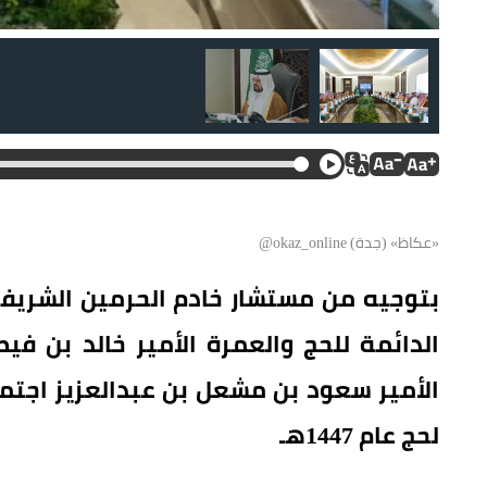
نائب أمير منطقة مكة الأمير سعود بن مشعل بن عبدالعزيز، خلا
«عكاظ» (جدة) okaz_online@
بتوجيه من مستشار خادم الحرمين الشريف
الدائمة للحج والعمرة الأمير خالد بن في
الأمير سعود بن مشعل بن عبدالعزيز اجتم
لحج عام 1447هـ