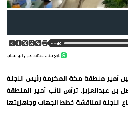
ل ترؤوسه اجتماع لجنة الحج لبحث جاهزية الجهات.
--:--
تابع قناة عكاظ على الواتساب
ين أمير منطقة مكة المكرمة رئيس اللجنة
صل بن عبدالعزيز، ترأس نائب أمير المنطقة
اع اللجنة لمناقشة خطط الجهات وجاهزيتها