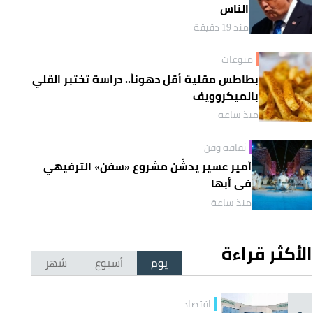
الناس
منذ 19 دقيقة
منوعات
بطاطس مقلية أقل دهوناً.. دراسة تختبر القلي
بالميكروويف
منذ ساعة
ثقافة وفن
أمير عسير يدشّن مشروع «سفن» الترفيهي
في أبها
منذ ساعة
الأكثر قراءة
يوم
أسبوع
شهر
اقتصاد