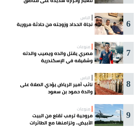
للغبار وحرارة شديدة على مناطق
عدة
الناس
6
نجاة الحداد وزوجته من حادثة مرورية
منوعات
7
مصري يقتل والده ويصيب والدته
وشقيقه في الإسكندرية
الناس
8
نائب أمير الرياض يؤدي الصلاة على
والدة حمود بن سعود
منوعات
9
مروحية ترمب تقلع من البيت
الأبيض.. وتزامنها مع الطائرات
المدنية يفتح تحقيقًا جويًا