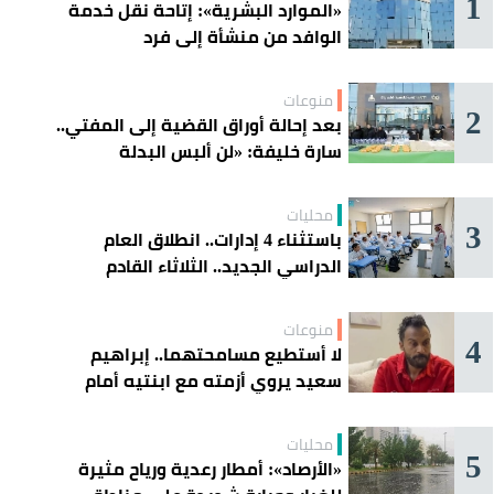
1
«الموارد البشرية»: إتاحة نقل خدمة
الوافد من منشأة إلى فرد
منوعات
2
بعد إحالة أوراق القضية إلى المفتي..
سارة خليفة: «لن ألبس البدلة
الحمراء»
محليات
3
باستثناء 4 إدارات.. انطلاق العام
الدراسي الجديد.. الثلاثاء القادم
منوعات
4
لا أستطيع مسامحتهما.. إبراهيم
سعيد يروي أزمته مع ابنتيه أمام
القضاء
محليات
5
«الأرصاد»: أمطار رعدية ورياح مثيرة