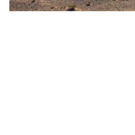
 مسح وتوثيق النقوش والفنون الصخرية في منطقة
عالية نجد بمنطقة الرياض، موضحة، أن الفريق العلمي نفّذ أعمال المسح الميداني لمدة 30 يوماً، شملت
ظة الدوادمي، في الإقليم الجغرافي المعروف بعالية
يمتد ليشمل أجزاءً من مناطق الرياض والقصيم وحائل،
وشمال شرق منطقة عسير. وقد أسهم هذا الانتشار
طيات جديدة تدعم فهم التسلسل التاريخي للمنطقة.
وأسفر المشروع، الذي انطلق من محافظة الدوادمي، عن كشف 103 مواقع أثرية تضم منشآت حجرية،
ية، إضافة إلى أشكال أخرى متنوعة تعكس ثراءً ثقافياً
بر فترات زمنية مختلفة.