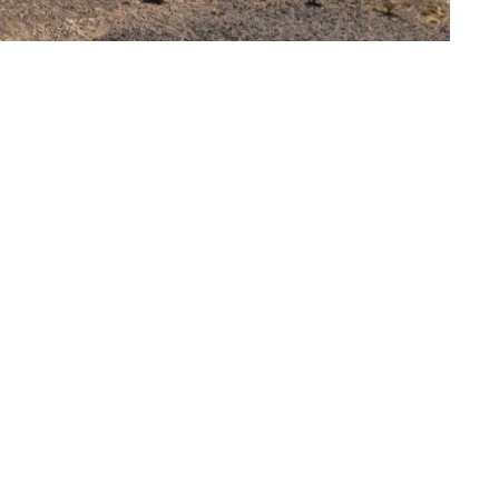
«عكاظ» (الرياض) okaz_online@
كشفت هيئة التراث نتائج الموسم الأول لمشروع
عدداً من المواقع الواقعة شمال جبال العرض بمحاف
نجد، الذي يشكّل جزءاً واسعاً من وسط المملكة، و
وشرق منطقتي مكة المكرمة والمدينة المنورة، 
الجغرافي في توثيق مواقع أثرية متنوعة ورصد مع
ونقوشاً كتابية، وفنوناً صخرية لأشكال آدمية وحيوان
وبيئياً للموقع، وتنوّعاً في أنماط النشاط البشري ع