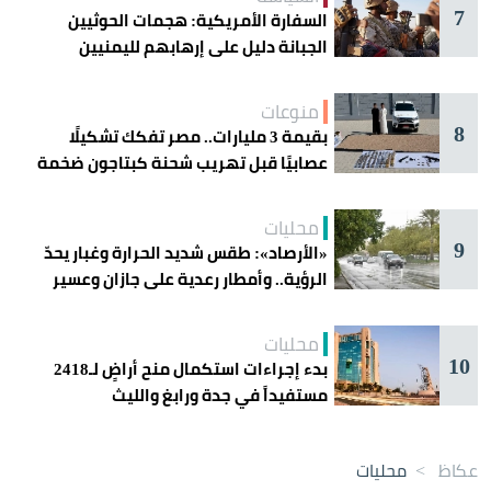
7
السفارة الأمريكية: هجمات الحوثيين
الجبانة دليل على إرهابهم لليمنيين
منوعات
8
بقيمة 3 مليارات.. مصر تفكك تشكيلًا
عصابيًا قبل تهريب شحنة كبتاجون ضخمة
محليات
9
«الأرصاد»: طقس شديد الحرارة وغبار يحدّ
الرؤية.. وأمطار رعدية على جازان وعسير
محليات
10
بدء إجراءات استكمال منح أراضٍ لـ2418
مستفيداً في جدة ورابغ والليث
عكاظ
>
محليات