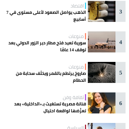
اقتصاد
3
الذهب يواصل الصعود لأعلى مستوى في 7
أسابيع
منوعات
4
سورية تعيد فتح مطار دير الزور الدولي بعد
توقف 14 عامًا
منوعات
5
صاروخ يرتطم بالقمر ويخلّف سحابة من
الحطام
ثقافة وفن
6
فنانة مصرية تستغيث بـ«الداخلية» بعد
تعرُّضها لواقعة احتيال
السياسة