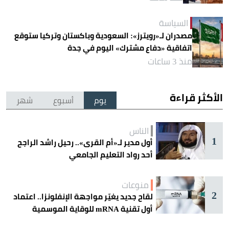
السياسة
مصدران لـ«رويترز»: السعودية وباكستان وتركيا ستوقع
اتفاقية «دفاع مشترك» اليوم في جدة
منذ 3 ساعات
الأكثر قراءة
يوم
أسبوع
شهر
الناس
1
أول مدير لـ«أم القرى».. رحيل راشد الراجح
أحد رواد التعليم الجامعي
منوعات
2
لقاح جديد يغيّر مواجهة الإنفلونزا.. اعتماد
أول تقنية mRNA للوقاية الموسمية