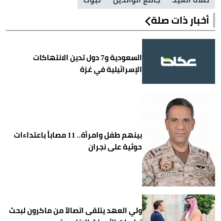
أخبار ذات صلة
السعودية و7 دول تدين الانتهاكات
الإسرائيلية في غزة
بينهم طفل وامرأة.. 11 مصاباً باعتداءات
حوثية على نجران
ولي العهد يتلقى اتصالاً من ماكرون لبحث