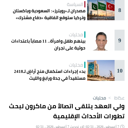
السياسة
8
مصدران لـ«رويترز»: السعودية وباكستان
وتركيا ستوقع اتفاقية «دفاع مشترك»
اليوم في جدة
محليات
9
بينهم طفل وامرأة.. 11 مصاباً باعتداءات
حوثية على نجران
محليات
10
بدء إجراءات استكمال منح أراضٍ لـ2418
مستفيداً في جدة ورابغ والليث
عكاظ
>
محليات
ولي العهد يتلقى اتصالاً من ماكرون لبحث
تطورات الأحداث الإقليمية
7 أغسطس 2026 - 02:51 | آخر تحديث 7 أغسطس 2026 - 02:51