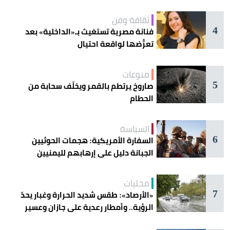
ثقافة وفن
4
فنانة مصرية تستغيث بـ«الداخلية» بعد
تعرُّضها لواقعة احتيال
منوعات
5
صاروخ يرتطم بالقمر ويخلّف سحابة من
الحطام
السياسة
6
السفارة الأمريكية: هجمات الحوثيين
الجبانة دليل على إرهابهم لليمنيين
محليات
7
«الأرصاد»: طقس شديد الحرارة وغبار يحدّ
الرؤية.. وأمطار رعدية على جازان وعسير