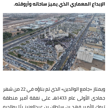
الإبداع المعماري الذي يميز ساحاته وأروقته.
ويمتاز «جامع الوالدين» الذي تم بناؤه في 22 من شهر
جمادى الأولى عام 1433هـ على نفقة أمير منطقة
تبوك الأمير فهد بن سلطان بن عبدالعزيز برًا بوالديه