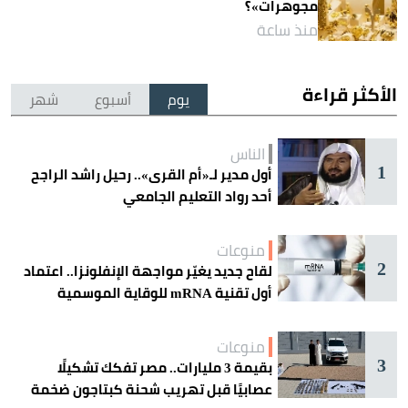
مجوهرات»؟
منذ ساعة
الأكثر قراءة
يوم
أسبوع
شهر
الناس
1
أول مدير لـ«أم القرى».. رحيل راشد الراجح
أحد رواد التعليم الجامعي
منوعات
2
لقاح جديد يغيّر مواجهة الإنفلونزا.. اعتماد
أول تقنية mRNA للوقاية الموسمية
منوعات
3
بقيمة 3 مليارات.. مصر تفكك تشكيلًا
عصابيًا قبل تهريب شحنة كبتاجون ضخمة