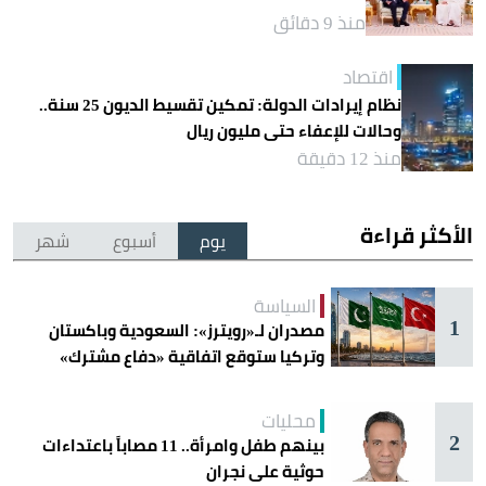
منذ 9 دقائق
اقتصاد
نظام إيرادات الدولة: تمكين تقسيط الديون 25 سنة..
وحالات للإعفاء حتى مليون ريال
منذ 12 دقيقة
الأكثر قراءة
يوم
أسبوع
شهر
السياسة
1
مصدران لـ«رويترز»: السعودية وباكستان
وتركيا ستوقع اتفاقية «دفاع مشترك»
اليوم في جدة
محليات
2
بينهم طفل وامرأة.. 11 مصاباً باعتداءات
حوثية على نجران