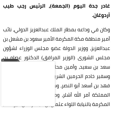
غادر جدة اليوم (الجمعة)، الرئيس رجب طيب
أردوغان.
وكان في وداعه بمطار الملك عبدالعزيز الدولي، نائب
أمير منطقة مكة المكرمة الأمير سعود بن مشعل بن
عبدالعزيز، ووزير الدولة عضو مجلس الوزراء لشؤون
مجلس الشورى (الوزير المرافق) الدكتور عصام بن
سعد بن سعيد، وأمين محافظة جدة إحسان بافقيه،
وسفير خادم الحرمين الشريفين لدى جمهورية تركيا
فهد بن أسعد أبو النصر، وسفير جمهورية تركيا لدى
المملكة أمر الله أشلر، ومدير شرطة منطقة مكة
المكرمة بالنيابة اللواء عثمان بن عبدالرحمن اليوسف،