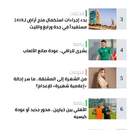
محليات
3
بدء إجراءات استكمال منح أراضٍ لـ2418
مستفيداً في جدة ورابغ والليث
رياضة
4
بشرى للراقي.. عودة صانع الألعاب
منوعات
5
من الشهرة إلى المشنقة.. ما سر إحالة
«إعلامية شهيرة» للإعدام؟
رياضة
6
الأهلي بين خيارين.. محور جديد أو عودة
كيسيه