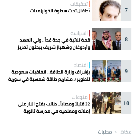
تحقيقات
7
أطفال تحت سطوة الخوارزميات
السياسة
8
قمة ثلاثية في جدة غداً.. ولي العهد
وأردوغان وشهباز شريف يبحثون تعزيز
التعاون
اقتصاد
9
بإشراف وزارة الطاقة.. اتفاقيات سعودية
لتطوير 3 مشاريع طاقة شمسية في سورية
منوعات
10
22 قتيلاً ومصاباً.. طالب يفتح النار على
زملائه ومعلميه في مدرسة ثانوية
عكاظ
>
محليات