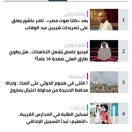
ثقافة وفن
1
بعد «كلنا صوت مصر».. تامر عاشور يعلق
على تصريحات شيرين عبد الوهاب
ثقافة وفن
2
فيديو غامض يُشعل التكهنات.. هل يطوي
طارق العلي صفحة 30 عاماً؟
السياسة
3
7 قتلى في هجوم الحوثي على المخا.. ونجاة
محافظ الحديدة من محاولة اغتيال بصاروخ
محليات
4
تسكين الطلبة في المدارس القريبة..
«التعليم» تبدأ التسجيل الإلحاقي
للمستجدين