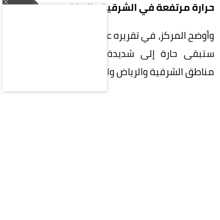
حرارة مرتفعة في الشرقية والرياض
وأوضح المركز، في تقريره عن حالة الطقس، أن الأجواء
ستبقى حارة إلى شديدة الحرارة على أجزاء من
مناطق الشرقية والرياض والقصيم والحدود الشمالية.
وفي المقابل، تظل الفرصة مهيأة لهطول أمطار
رعدية مصحوبة بزخات من البَرَد على أجزاء من نجران
وجازان وعسير.
أتربة وغبار على مكة والمدينة
وأشار التقرير إلى استمرار تأثير الرياح النشطة المثيرة
للأتربة والغبار على أجزاء من المناطق المتأثرة