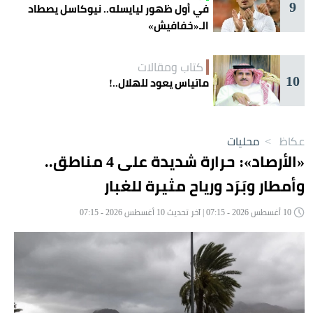
9
في أول ظهور ليايسله.. نيوكاسل يصطاد
الـ«خفافيش»
كتاب ومقالات
10
ماتياس يعود للهلال..!
عكاظ
>
محليات
«الأرصاد»: حرارة شديدة على 4 مناطق..
وأمطار وبَرَد ورياح مثيرة للغبار
10 أغسطس 2026 - 07:15 | آخر تحديث 10 أغسطس 2026 - 07:15