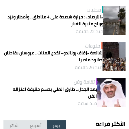
محليات
«الأرصاد»: حرارة شديدة على 4 مناطق.. وأمطار وبَرَد
ورياح مثيرة للغبار
منذ 22 دقيقة
منوعات
شائعة «زفاف رونالدو» تخدع المئات.. عروسان يفاجئان
حشود ماديرا
منذ 26 دقيقة
ثقافة وفن
بعد الجدل.. طارق العلي يحسم حقيقة اعتزاله
الفن
منذ ساعة
الأكثر قراءة
يوم
أسبوع
شهر