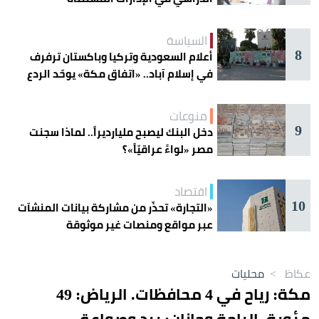
السياسة
8
أعلام السعودية وتركيا وباكستان ترفرف
في إسلام آباد.. «اتفاق مكة» يوحّد الردع
منوعات
9
دخل البنك ليصبح مليارديراً.. لماذا سجنت
مصر «لواءً عراقيّاً»؟
اقتصاد
10
«التجارة» تحذّر من مشاركة بيانات المنشآت
عبر مواقع ومنصات غير موثوقة
عكاظ
>
محليات
مكة: رياح في 4 محافظات. الرياض: 49