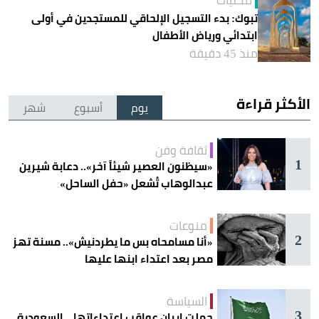
محليات
تبوك: بدء التسجيل الإلحاقي للمستجدين في أولى
ابتدائي ورياض الأطفال
منذ 45 دقيقة
الأكثر قراءة
يوم
أسبوع
شهر
ثقافة وفن
1
«سيظنون العصير شيئاً آخر».. دعابة شيرين
عبدالوهاب تُشعل «حفل الساحل»
منوعات
2
«أنا مسامحاه بس ما يطردنيش».. مسنة تهز
مصر بعد اعتداء ابنها عليها
السياسة
3
حملت إيران عواقب اعتداءاتها .. السعودية