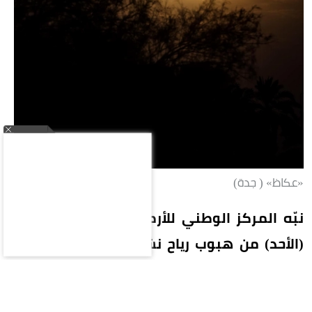
«عكاظ» ( جدة)
نبّه المركز الوطني للأرصاد في تقرير له اليوم
(الأحد) من هبوب رياح نشطة تصل سرعتها إلى
40-49 كم/ساعة، على محافظات بحرة (الشعيبة)
والليث والقنفذة ورابغ، تؤدي إلى تدنٍ في مدى