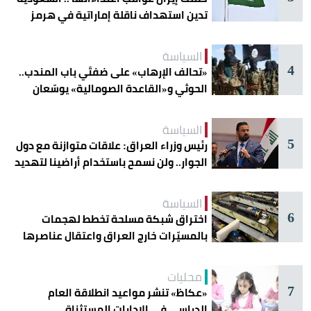
تدين استهداف ناقلة إماراتية في هرمز
السياسة
4
«تحالف الإرهاب» على ضفتَي باب المندب..
الحوثي و«القاعدة الصومالية» يوسّعان
دائرة الخطر
السياسة
5
رئيس وزراء العراق: علاقات متوازنة مع دول
الجوار.. ولن نسمح باستخدام أراضينا لتهديد
أمنها
السياسة
6
اختراق شبكة مسلحة تخطط لهجمات
بالمسيّرات خارج العراق واعتقال عناصرها
محليات
7
«عكاظ» تنشر مواعيد انطلاقة العام
الدراسي في الإدارات المستثناة