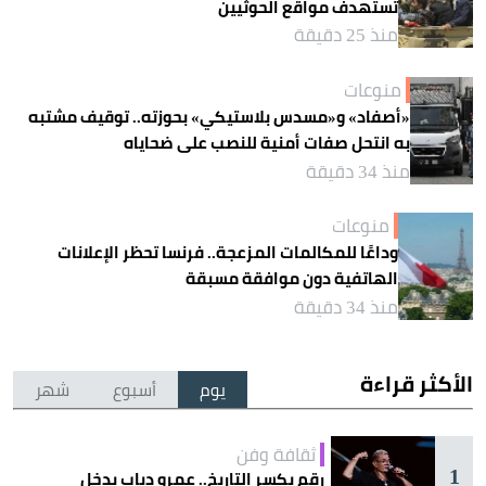
تستهدف مواقع الحوثيين
منذ 25 دقيقة
منوعات
«أصفاد» و«مسدس بلاستيكي» بحوزته.. توقيف مشتبه
به انتحل صفات أمنية للنصب على ضحاياه
منذ 34 دقيقة
منوعات
وداعًا للمكالمات المزعجة.. فرنسا تحظر الإعلانات
الهاتفية دون موافقة مسبقة
منذ 34 دقيقة
الأكثر قراءة
يوم
أسبوع
شهر
ثقافة وفن
1
رقم يكسر التاريخ.. عمرو دياب يدخل