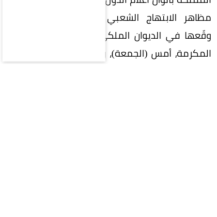
مظاهر الابتهاج الشعبي بتوقيع الاتفاقية التي
وقّعها في الديوان الملكي بقصر الصفا في مكة
المكرمة، أمس (الجمعة)، ولي العهد رئيس مجلس
الوزراء الأمير محمد بن سلمان بن عبدالعزيز، والرئيس
التركي رجب طيب أردوغان، ورئيس وزراء باكستان
محمد شهباز شريف.
وتأتي مظاهر الاحتفاء تأكيداً على العلاقات المتميزة
بين المملكة وتركيا وباكستان، وانطلاقاً من الروابط
التاريخية الراسخة بين الدول الثلاث، وبناءً على أواصر
الأخوة والتضامن الإسلامي التي تجمعها، واستناداً
إلى المصالح الإستراتيجية المشتركة والتعاون