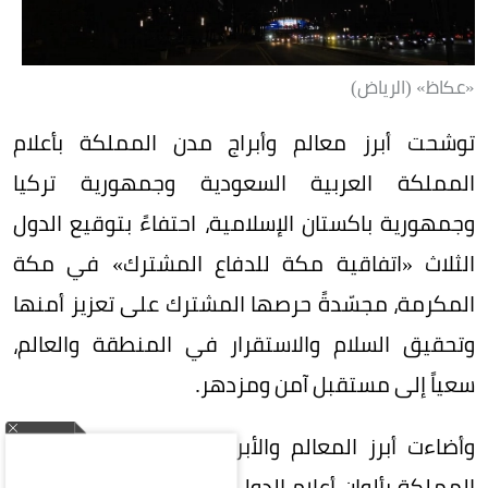
«عكاظ» (الرياض)
توشحت أبرز معالم وأبراج مدن المملكة بأعلام
المملكة العربية السعودية وجمهورية تركيا
وجمهورية باكستان الإسلامية، احتفاءً بتوقيع الدول
الثلاث «اتفاقية مكة للدفاع المشترك» في مكة
المكرمة، مجسّدةً حرصها المشترك على تعزيز أمنها
وتحقيق السلام والاستقرار في المنطقة والعالم،
سعياً إلى مستقبل آمن ومزدهر.
وأضاءت أبرز المعالم والأبراج في عدد من مناطق
المملكة بألوان أعلام الدول الثلاث، في مشهد واكب