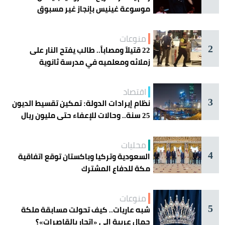
موسوعة غينيس بإنجاز غير مسبوق
منوعات
2
22 قتيلاً ومصاباً.. طالب يفتح النار على
زملائه ومعلميه في مدرسة ثانوية
اقتصاد
3
نظام إيرادات الدولة: تمكين تقسيط الديون
25 سنة.. وحالات للإعفاء حتى مليون ريال
محليات
4
السعودية وتركيا وباكستان توقع اتفاقية
مكة للدفاع المشترك
منوعات
5
شبه عاريات.. كيف تحولت مسابقة ملكة
جمال عربية إلى «إتجار بالقاصرات»؟