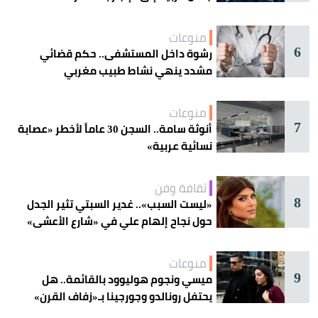
منوعات
6
رشوة داخل المستشفى.. حكم قضائي
مشدد ينهي نشاط طبيب مغربي
منوعات
7
أنوثة سامة.. السجن 30 عاماً لأخطر «عصابة
نسائية عربية»
ثقافة وفن
8
«ليست السبب».. غدير السبتي تثير الجدل
حول نجاح إلهام علي في «شارع الأعشى»
منوعات
9
ميسي ونجوم هوليوود بالقائمة.. هل
يحتفل رونالدو وجورجينا بـ«زفاف القرن»
غداً؟