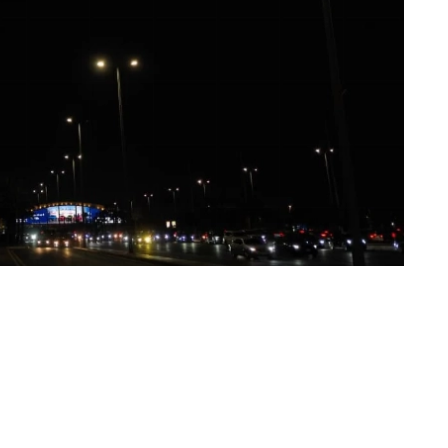
«عكاظ» (الرياض)
توشحت أبرز معالم وأبراج مدن المملكة بأعلام ال
باكستان الإسلامية، احتفاءً بتوقيع الدول الثلا
مجسّدةً حرصها المشترك على تعزيز أمنها وتحقيق 