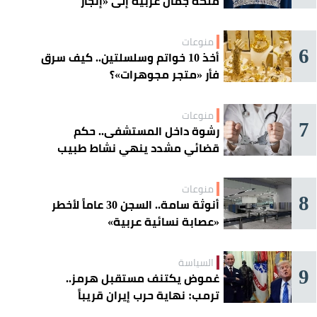
ملكة جمال عربية إلى «إتجار
بالقاصرات»؟
منوعات
6
أخذ 10 خواتم وسلسلتين.. كيف سرق
فأر «متجر مجوهرات»؟
منوعات
7
رشوة داخل المستشفى.. حكم
قضائي مشدد ينهي نشاط طبيب
مغربي
منوعات
8
أنوثة سامة.. السجن 30 عاماً لأخطر
«عصابة نسائية عربية»
السياسة
9
غموض يكتنف مستقبل هرمز..
ترمب: نهاية حرب إيران قريباً