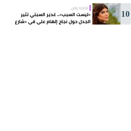
ثقافة وفن
10
«ليست السبب».. غدير السبتي تثير
الجدل حول نجاح إلهام علي في «شارع
الأعشى»