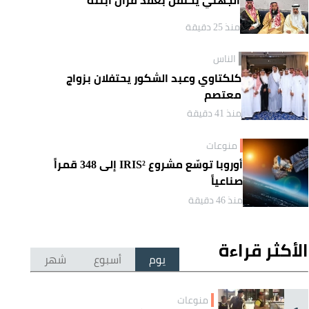
منذ 25 دقيقة
الناس
كلكتاوي وعبد الشكور يحتفلان بزواج
معتصم
منذ 41 دقيقة
منوعات
أوروبا توسّع مشروع IRIS² إلى 348 قمراً
صناعياً
منذ 46 دقيقة
الأكثر قراءة
يوم
أسبوع
شهر
منوعات