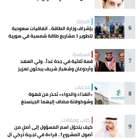
اقتصاد
6
بإشراف وزارة الطاقة.. اتفاقيات سعودية
لتطوير 3 مشاريع طاقة شمسية في سورية
السياسة
7
قمة ثلاثية في جدة غداً.. ولي العهد
وأردوغان وشهباز شريف يبحثون تعزيز
التعاون
محليات
8
«الغذاء والدواء» تحذر من قهوة
وشوكولاتة مضاف إليهما الجينسنغ
كتاب ومقالات
9
كيف يتحوّل اسم المسؤول إلى أصلٍ من
أصول المشروع؟.. قراءة في تجربة تركي آل