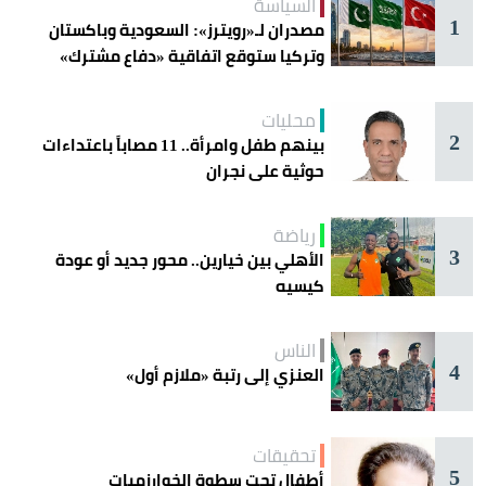
السياسة
1
مصدران لـ«رويترز»: السعودية وباكستان
وتركيا ستوقع اتفاقية «دفاع مشترك»
اليوم في جدة
محليات
2
بينهم طفل وامرأة.. 11 مصاباً باعتداءات
حوثية على نجران
رياضة
3
الأهلي بين خيارين.. محور جديد أو عودة
كيسيه
الناس
4
العنزي إلى رتبة «ملازم أول»
تحقيقات
5
أطفال تحت سطوة الخوارزميات