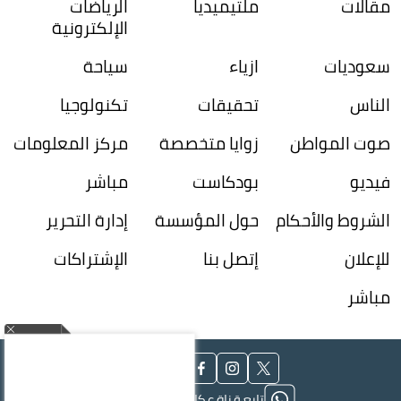
مقالات
ملتيميديا
الرياضات
الإلكترونية
سعوديات
ازياء
سياحة
الناس
تحقيقات
تكنولوجيا
صوت المواطن
زوايا متخصصة
مركز المعلومات
فيديو
بودكاست
مباشر
الشروط والأحكام
حول المؤسسة
إدارة التحرير
للإعلان
إتصل بنا
الإشتراكات
مباشر
تابع قناة عكاظ على الواتساب