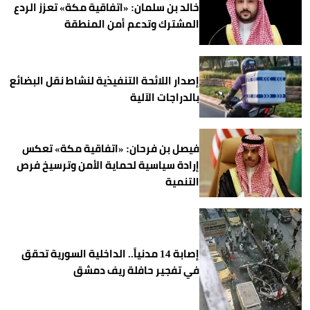
خالد بن سلمان: «اتفاقية مكة» تعزز الردع
المشترك وتدعم أمن المنطقة
إصدار اللائحة التنفيذية لنشاط نقل البضائع
بالدراجات الآلية
فيصل بن فرحان: «اتفاقية مكة» تعكس
إرادة سياسية لحماية الأمن وترسيخ فرص
التنمية
إصابة 14 مدنياً.. الداخلية السورية تحقق
في تفجير حافلة ريف دمشق