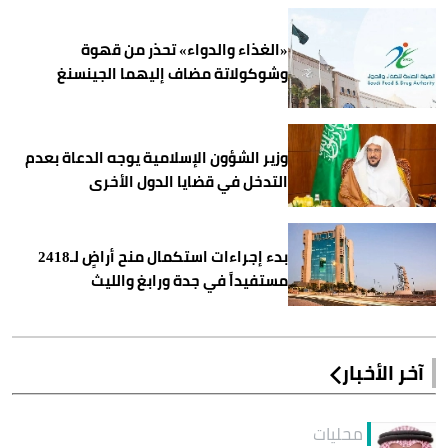
«الغذاء والدواء» تحذر من قهوة
وشوكولاتة مضاف إليهما الجينسنغ
وزير الشؤون الإسلامية يوجه الدعاة بعدم
التدخل في قضايا الدول الأخرى
بدء إجراءات استكمال منح أراضٍ لـ2418
مستفيداً في جدة ورابغ والليث
آخر الأخبار
محليات