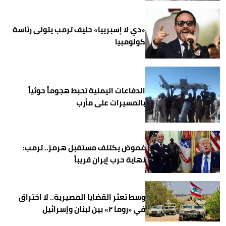
«دي لا إسبرييا» حليف ترمب يتولى رئاسة
كولومبيا
الدفاعات اليمنية تحبط هجوماً حوثياً
بالمسيرات على مأرب
غموض يكتنف مستقبل هرمز.. ترمب:
نهاية حرب إيران قريباً
وسط تعثر القضايا المصيرية.. لا اختراق
في «روما ٢» بين لبنان وإسرائيل