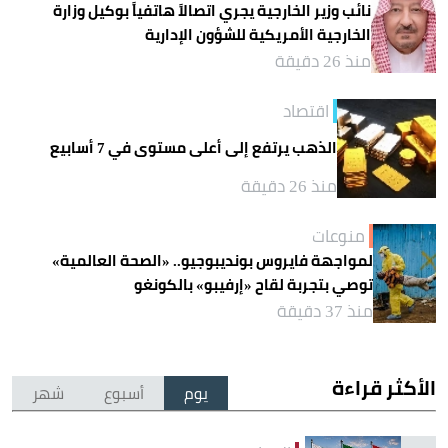
نائب وزير الخارجية يجري اتصالاً هاتفياً بوكيل وزارة
الخارجية الأمريكية للشؤون الإدارية
منذ 26 دقيقة
اقتصاد
الذهب يرتفع إلى أعلى مستوى في 7 أسابيع
منذ 26 دقيقة
منوعات
لمواجهة فايروس بونديبوجيو.. «الصحة العالمية»
توصي بتجربة لقاح «إرفيبو» بالكونغو
منذ 37 دقيقة
الأكثر قراءة
يوم
أسبوع
شهر