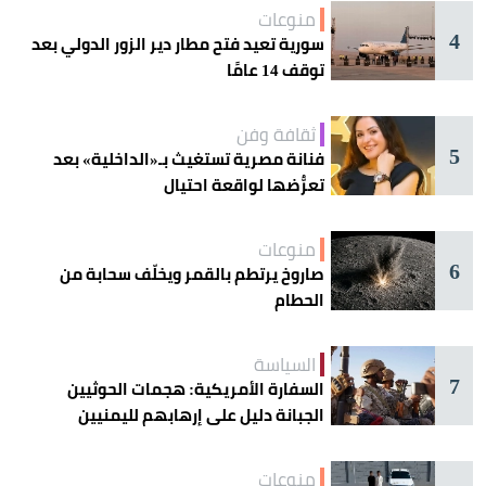
منوعات
4
سورية تعيد فتح مطار دير الزور الدولي بعد
توقف 14 عامًا
ثقافة وفن
5
فنانة مصرية تستغيث بـ«الداخلية» بعد
تعرُّضها لواقعة احتيال
منوعات
6
صاروخ يرتطم بالقمر ويخلّف سحابة من
الحطام
السياسة
7
السفارة الأمريكية: هجمات الحوثيين
الجبانة دليل على إرهابهم لليمنيين
منوعات