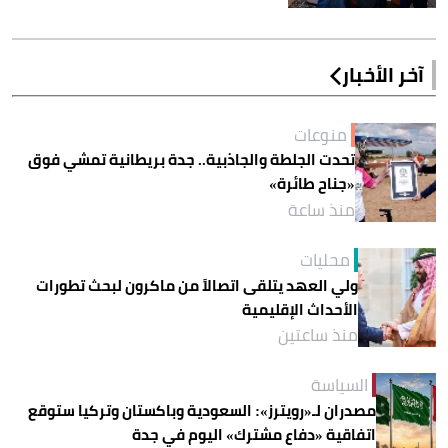
آخر الأخبار
منوعات
تحدت الجلطة والجاذبية.. جدة بريطانية تمشي فوق
«جناح طائرة»
منذ ساعة
محليات
ولي العهد يتلقى اتصالاً من ماكرون لبحث تطورات
الأحداث الإقليمية
منذ ساعتين
السياسة
مصدران لـ«رويترز»: السعودية وباكستان وتركيا ستوقع
اتفاقية «دفاع مشترك» اليوم في جدة