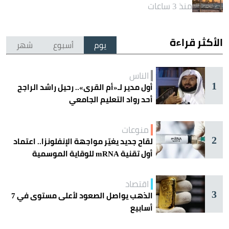
منذ 3 ساعات
الأكثر قراءة
يوم
أسبوع
شهر
الناس
1
أول مدير لـ«أم القرى».. رحيل راشد الراجح
أحد رواد التعليم الجامعي
منوعات
2
لقاح جديد يغيّر مواجهة الإنفلونزا.. اعتماد
أول تقنية mRNA للوقاية الموسمية
اقتصاد
3
الذهب يواصل الصعود لأعلى مستوى في 7
أسابيع