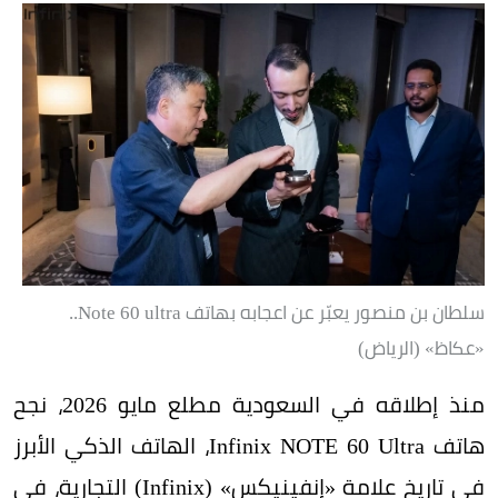
سلطان بن منصور يعبّر عن اعجابه بهاتف Note 60 ultra..
«عكاظ» (الرياض)
منذ إطلاقه في السعودية مطلع مايو 2026، نجح
هاتف Infinix NOTE 60 Ultra، الهاتف الذكي الأبرز
في تاريخ علامة «إنفينيكس» (Infinix) التجارية، في