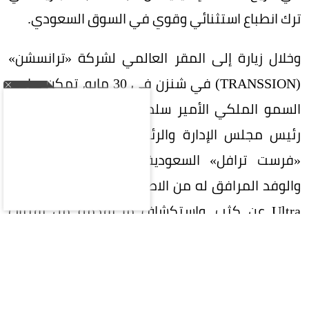
ترك انطباع استثنائي وقوي في السوق السعودي.
وخلال زيارة إلى المقر العالمي لشركة «ترانسشن»
(TRANSSION) في شنزن في 30 مايو، تمكن صاحب
السمو الملكي الأمير سلطان بن منصور آل سعود،
رئيس مجلس الإدارة والرئيس التنفيذي لمجموعة
«فرست ترافل» السعودية (First Travel Group)
والوفد المرافق له من الاطلاع على هاتف NOTE 60
Ultra عن كثب، واستكشاف ما يقدمه من تقنيات
وابتكارات، وقد عبّر سموّه عن اعجابه بالتصميم الفريد
والمتميّز للهاتف، وجودة تصنيعه، وأدائه الذي
يضاهي الهواتف الرائدة، مؤكداً أنه يمتلك مقومات