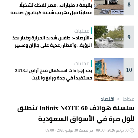
8
بقيمة 3 مليارات.. مصر تفكك تشكيلًا
عصابيًا قبل تهريب شحنة كبتاجون ضخمة
محليات
9
«الأرصاد»: طقس شديد الحرارة وغبار يحدّ
الرؤية.. وأمطار رعدية على جازان وعسير
محليات
10
بدء إجراءات استكمال منح أراضٍ لـ2418
مستفيداً في جدة ورابغ والليث
عكاظ
>
اقتصاد
سلسلة هواتف Infinix NOTE 60 تنطلق
لأول مرة في الأسواق السعودية
30 يوليو 2026 - 09:00 | آخر تحديث 30 يوليو 2026 - 09:00