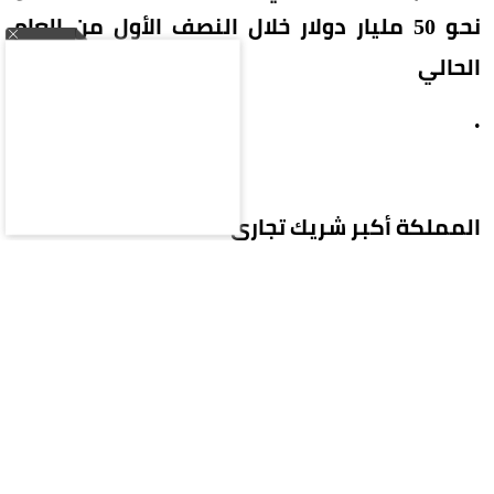
نحو 50 مليار دولار خلال النصف الأول من العام
الحالي
.
المملكة أكبر شريك تجاري
وأوضح السفير في تصريحات له، أن شركات السيارات
الصينية بالتعاون مع شركائها السعوديين تعمل على
إنشاء منظومة متكاملة للمبيعات وخدمات ما بعد
البيع والتدريب، في إطار دعم تطوير صناعة مركبات
الطاقة الجديدة بالمملكة، من خلال توفير الدعم