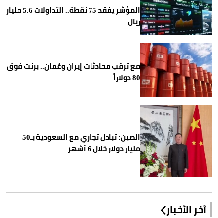
المؤشر يفقد 75 نقطة.. التداولات 5.6 مليار
ريال
مع ترقب محادثات إيران وعُمان.. برنت فوق
80 دولاراً
الصين: تبادل تجاري مع السعودية بـ50
مليار دولار خلال 6 أشهر
آخر الأخبار