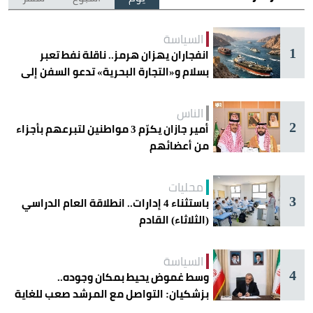
السياسة
1
انفجاران يهزان هرمز.. ناقلة نفط تعبر
بسلام و«التجارة البحرية» تدعو السفن إلى
الحذر
الناس
2
أمير جازان يكرّم 3 مواطنين لتبرعهم بأجزاء
من أعضائهم
محليات
3
باستثناء 4 إدارات.. انطلاقة العام الدراسي
(الثلاثاء) القادم
السياسة
4
وسط غموض يحيط بمكان وجوده..
بزشكيان: التواصل مع المرشد صعب للغاية