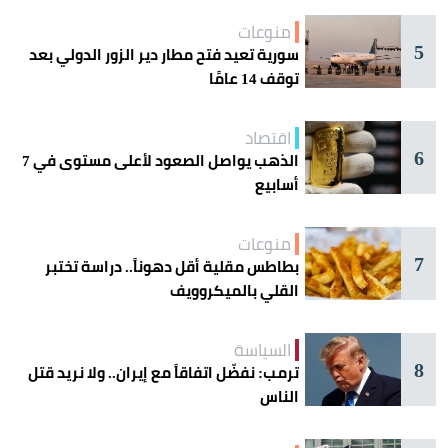
منوعات
5
سورية تعيد فتح مطار دير الزور الدولي بعد
توقف 14 عامًا
اقتصاد
6
الذهب يواصل الصعود لأعلى مستوى في 7
أسابيع
منوعات
7
بطاطس مقلية أقل دهوناً.. دراسة تختبر
القلي بالميكروويف
السياسة
8
ترمب: نفضّل اتفاقاً مع إيران.. ولا نريد قتل
الناس