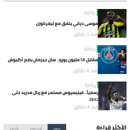
رياضة
موسى ديابي يتفق مع ليفركوزن
منذ 3 دقائق
رياضة
مقابل 50 مليون يورو.. سان جيرمان يضم أكليوش
منذ 4 دقائق
رياضة
رسمياً.. فينيسيوس مستمر مع ريال مدريد حتى
2032
منذ 4 دقائق
الأكثر قراءة
يوم
أسبوع
شهر