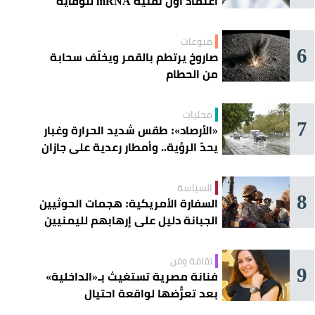
اعتماد أول تقنية mRNA للوقاية
الموسمية
منوعات
6
صاروخ يرتطم بالقمر ويخلّف سحابة
من الحطام
محليات
7
«الأرصاد»: طقس شديد الحرارة وغبار
يحدّ الرؤية.. وأمطار رعدية على جازان
وعسير
السياسة
8
السفارة الأمريكية: هجمات الحوثيين
الجبانة دليل على إرهابهم لليمنيين
ثقافة وفن
9
فنانة مصرية تستغيث بـ«الداخلية»
بعد تعرُّضها لواقعة احتيال