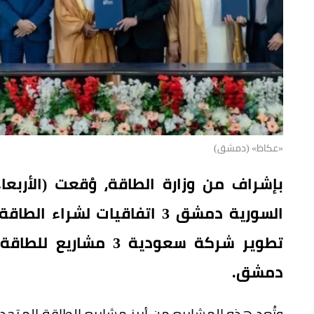
«عكاظ» (دمشق)
السورية دمشق 3 اتفاقيات لشر
تطوير شركة سعودية 3
دمشق.