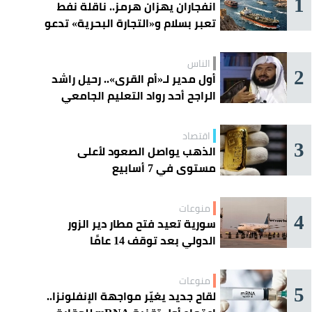
1
انفجاران يهزان هرمز.. ناقلة نفط
تعبر بسلام و«التجارة البحرية» تدعو
السفن إلى الحذر
الناس
2
أول مدير لـ«أم القرى».. رحيل راشد
الراجح أحد رواد التعليم الجامعي
اقتصاد
3
الذهب يواصل الصعود لأعلى
مستوى في 7 أسابيع
منوعات
4
سورية تعيد فتح مطار دير الزور
الدولي بعد توقف 14 عامًا
منوعات
5
لقاح جديد يغيّر مواجهة الإنفلونزا..