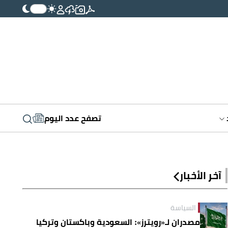
تصفح عدد اليوم
آخر الأخبار
السياسة
مصدران لـ«رويترز»: السعودية وباكستان وتركيا