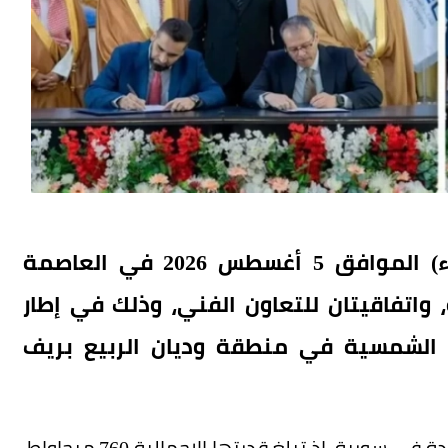
بإشراف من وزارة الطاقة، وُقعت (الأربعاء) الموافق 5 أغسطس 2026 في العاصمة
اء الطاقة، واتفاقيتان للتعاون الفني، وذلك في إطار
 مشاريع للطاقة الشمسية في منطقة وديان الربيع بريف
وتُعد هذه المشاريع من أبرز مشاريع الطاقة المتجددة في سورية، إذ تبلغ قدرتها الإجمالية 760 ميجاواط،