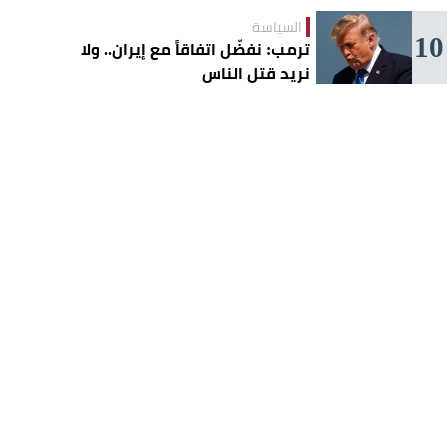
السياسة
10
ترمب: نفضّل اتفاقاً مع إيران.. ولا
نريد قتل الناس