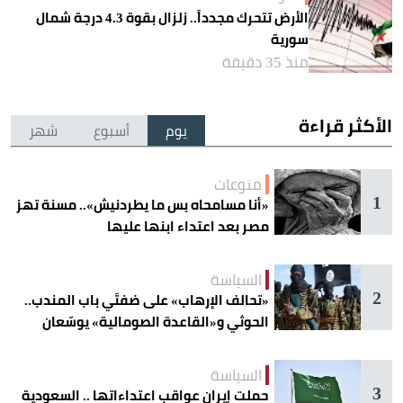
الأرض تتحرك مجدداً.. زلزال بقوة 4.3 درجة شمال
سورية
منذ 35 دقيقة
الأكثر قراءة
يوم
أسبوع
شهر
منوعات
1
«أنا مسامحاه بس ما يطردنيش».. مسنة تهز
مصر بعد اعتداء ابنها عليها
السياسة
2
«تحالف الإرهاب» على ضفتَي باب المندب..
الحوثي و«القاعدة الصومالية» يوسّعان
دائرة الخطر
السياسة
3
حملت إيران عواقب اعتداءاتها .. السعودية