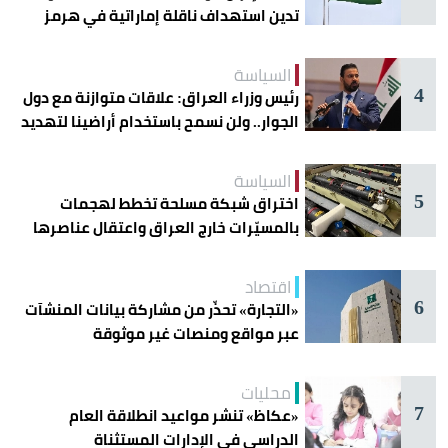
تدين استهداف ناقلة إماراتية في هرمز
السياسة
4
رئيس وزراء العراق: علاقات متوازنة مع دول
الجوار.. ولن نسمح باستخدام أراضينا لتهديد
أمنها
السياسة
5
اختراق شبكة مسلحة تخطط لهجمات
بالمسيّرات خارج العراق واعتقال عناصرها
اقتصاد
6
«التجارة» تحذّر من مشاركة بيانات المنشآت
عبر مواقع ومنصات غير موثوقة
محليات
7
«عكاظ» تنشر مواعيد انطلاقة العام
الدراسي في الإدارات المستثناة