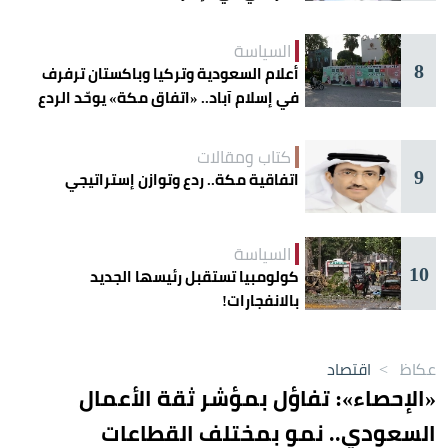
السياسة
8
أعلام السعودية وتركيا وباكستان ترفرف
في إسلام آباد.. «اتفاق مكة» يوحّد الردع
كتاب ومقالات
9
اتفاقية مكة.. ردع وتوازن إستراتيجي
السياسة
10
كولومبيا تستقبل رئيسها الجديد
بالانفجارات!
عكاظ
>
اقتصاد
«الإحصاء»: تفاؤل بمؤشر ثقة الأعمال
السعودي.. نمو بمختلف القطاعات