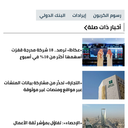
رسوم الكربون
إيرادات
البنك الدولي
أخبار ذات صلة
«عكاظ» ترصد.. 18 شركة مدرجة قفزت
أسهمها أكثر من 10% في أسبوع
«التجارة» تحذّر من مشاركة بيانات المنشآت
عبر مواقع ومنصات غير موثوقة
«الإحصاء»: تفاؤل بمؤشر ثقة الأعمال