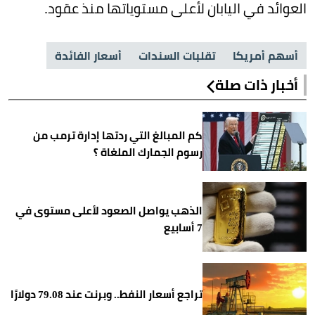
العوائد في اليابان لأعلى مستوياتها منذ عقود.
أسهم أمريكا
تقلبات السندات
أسعار الفائدة
أخبار ذات صلة
كم المبالغ التي ردتها إدارة ترمب من
رسوم الجمارك الملغاة ؟
الذهب يواصل الصعود لأعلى مستوى في
7 أسابيع
تراجع أسعار النفط.. وبرنت عند 79.08 دولارًا