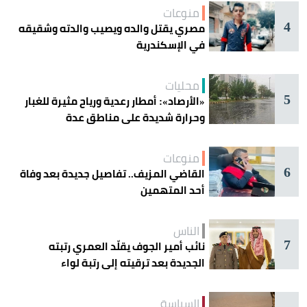
منوعات
4
مصري يقتل والده ويصيب والدته وشقيقه
في الإسكندرية
محليات
5
«الأرصاد»: أمطار رعدية ورياح مثيرة للغبار
وحرارة شديدة على مناطق عدة
منوعات
6
القاضي المزيف.. تفاصيل جديدة بعد وفاة
أحد المتهمين
الناس
7
نائب أمير الجوف يقلّد العمري رتبته
الجديدة بعد ترقيته إلى رتبة لواء
السياسة