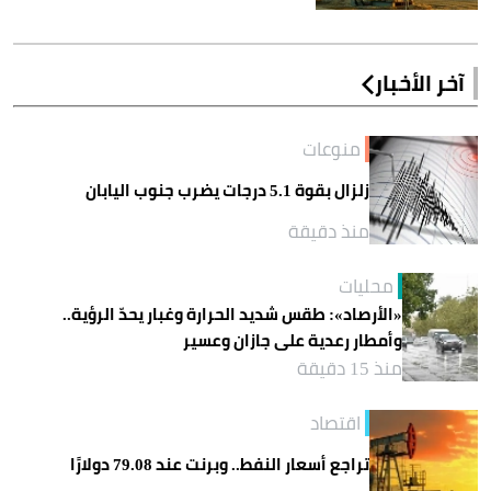
آخر الأخبار
منوعات
زلزال بقوة 5.1 درجات يضرب جنوب اليابان
منذ دقيقة
محليات
«الأرصاد»: طقس شديد الحرارة وغبار يحدّ الرؤية..
وأمطار رعدية على جازان وعسير
منذ 15 دقيقة
اقتصاد
تراجع أسعار النفط.. وبرنت عند 79.08 دولارًا