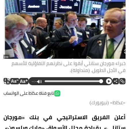
خبراء مورجان ستانلي أبقوا على نظرتهم التفاؤلية للأسهم
في الأجل الطويل. (متداولة).
--:--
تابع قناة عكاظ على الواتساب
«عكاظ» (نيويورك)
أعلن الفريق الاستراتيجي في بنك «مورجان
ستانلي»، بقيادة محلل الأسواق «مايك ويلسون»،