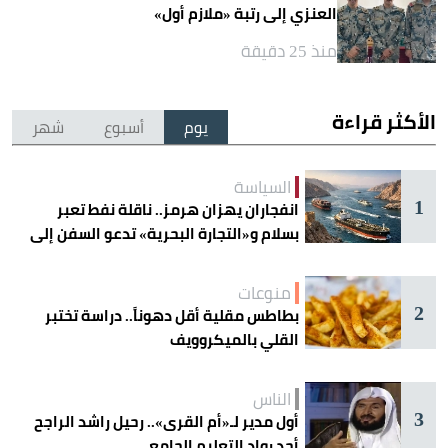
العنزي إلى رتبة «ملازم أول»
منذ 25 دقيقة
الأكثر قراءة
يوم
أسبوع
شهر
السياسة
1
انفجاران يهزان هرمز.. ناقلة نفط تعبر
بسلام و«التجارة البحرية» تدعو السفن إلى
الحذر
منوعات
2
بطاطس مقلية أقل دهوناً.. دراسة تختبر
القلي بالميكروويف
الناس
3
أول مدير لـ«أم القرى».. رحيل راشد الراجح
أحد رواد التعليم الجامعي