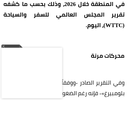
في المنطقة خلال 2026، وذلك بحسب ما كشفه
تقرير المجلس العالمي للسفر والسياحة
(WTTC)، اليوم.
محركات مرنة
وفي التقرير الصادر -ووفقاً لما نشره موقع «الشرق
بلومبيرغ»- فإنه رغم الضغوط الراهنة، تبدو السعودية
في موقع مختلف عند النظر إلى الأفق الأطول، إذ
يضع المجلس المملكة، إلى جانب الإمارات وعُمان
وقطر، ضمن أبرز محركات مرونة السياحة ونموها في