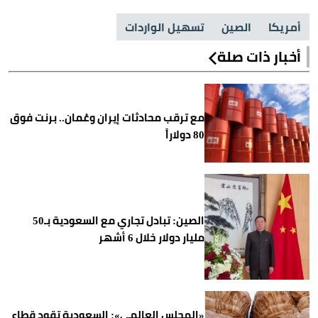
أمريكا
الصين
تسهيل الواردات
أخبار ذات صلة
مع ترقب محادثات إيران وعُمان.. برنت فوق
80 دولاراً
الصين: تبادل تجاري مع السعودية بـ50
مليار دولار خلال 6 أشهر
«المجلس العالمي»: السعودية تقود قطاع