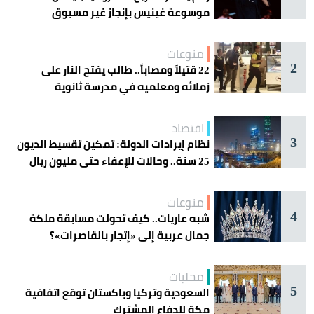
موسوعة غينيس بإنجاز غير مسبوق
منوعات
2
22 قتيلاً ومصاباً.. طالب يفتح النار على
زملائه ومعلميه في مدرسة ثانوية
اقتصاد
3
نظام إيرادات الدولة: تمكين تقسيط الديون
25 سنة.. وحالات للإعفاء حتى مليون ريال
منوعات
4
شبه عاريات.. كيف تحولت مسابقة ملكة
جمال عربية إلى «إتجار بالقاصرات»؟
محليات
5
السعودية وتركيا وباكستان توقع اتفاقية
مكة للدفاع المشترك