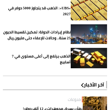
«UBS»: الذهب قد يتجاوز 5000 دولار في
2027
نظام إيرادات الدولة: تمكين تقسيط الديون
25 سنة.. وحالات للإعفاء حتى مليون ريال
الذهب يرتفع إلى أعلى مستوى في 7
أسابيع
آخر الأخبار
منوعات
«فأر» يسرق مجوهرات بـ 12 ألف دولار!