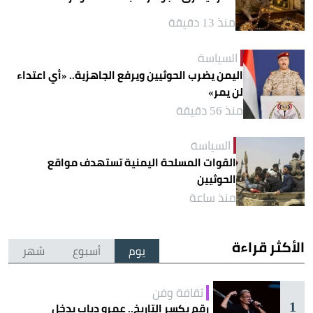
منذ 13 دقيقة
السياسة
اليمن يضرب الحوثيين ويرفع الجاهزية.. «أي اعتداء
لن يمر»
منذ 56 دقيقة
السياسة
القوات المسلحة اليمنية تستهدف مواقع
الحوثيين
منذ ساعة
الأكثر قراءة
يوم
أسبوع
شهر
ثقافة وفن
1
رقم يكسر التاريخ.. عمرو دياب يدخل