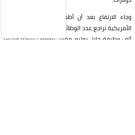
وجاء الارتفاع بعد أن أظهرت بيانات وزارة العمل
الأمريكية تراجع عدد الوظائف غير الزراعية بمقدار 23
ألف وظيفة خلال يوليو، مقابل توقعات بزيادة قدرها
80 ألف وظيفة.
وبالنسبة للمعادن النفيسة الأخرى، ارتفعت الفضة
بنسبة 4.5% إلى 64.26 دولار للأوقية، والبلاتين بنسبة
1.4% إلى 1753.09 دولار، والبلاديوم بنسبة 0.4% إلى
1375.75 دولار.
المقالة التالية