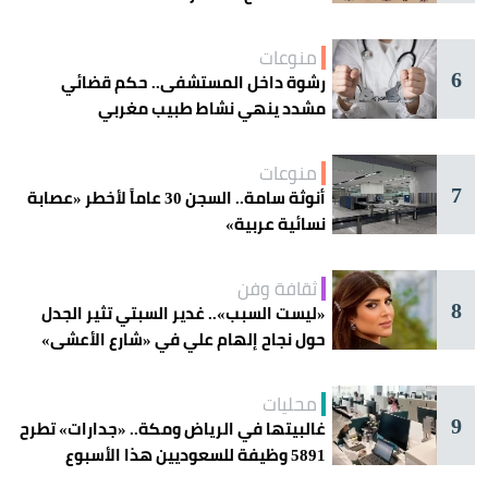
منوعات
6
رشوة داخل المستشفى.. حكم قضائي
مشدد ينهي نشاط طبيب مغربي
منوعات
7
أنوثة سامة.. السجن 30 عاماً لأخطر «عصابة
نسائية عربية»
ثقافة وفن
8
«ليست السبب».. غدير السبتي تثير الجدل
حول نجاح إلهام علي في «شارع الأعشى»
محليات
9
غالبيتها في الرياض ومكة.. «جدارات» تطرح
5891 وظيفة للسعوديين هذا الأسبوع