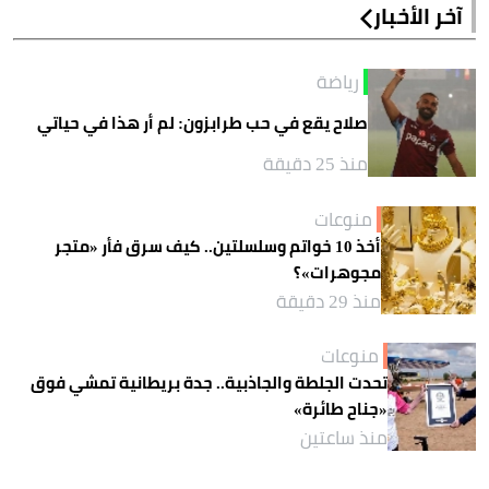
آخر الأخبار
رياضة
صلاح يقع في حب طرابزون: لم أر هذا في حياتي
منذ 25 دقيقة
منوعات
أخذ 10 خواتم وسلسلتين.. كيف سرق فأر «متجر
مجوهرات»؟
منذ 29 دقيقة
منوعات
تحدت الجلطة والجاذبية.. جدة بريطانية تمشي فوق
«جناح طائرة»
منذ ساعتين