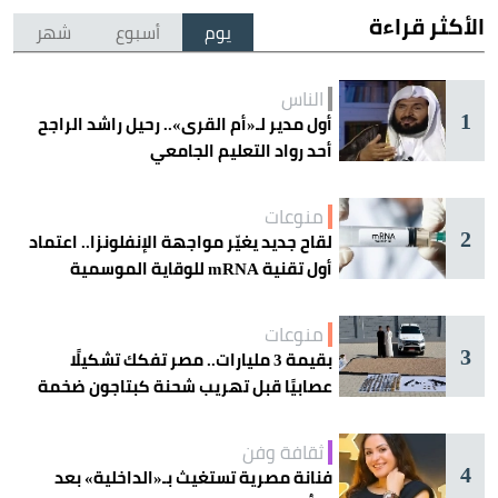
الأكثر قراءة
يوم
أسبوع
شهر
الناس
1
أول مدير لـ«أم القرى».. رحيل راشد الراجح
أحد رواد التعليم الجامعي
منوعات
2
لقاح جديد يغيّر مواجهة الإنفلونزا.. اعتماد
أول تقنية mRNA للوقاية الموسمية
منوعات
3
بقيمة 3 مليارات.. مصر تفكك تشكيلًا
عصابيًا قبل تهريب شحنة كبتاجون ضخمة
ثقافة وفن
4
فنانة مصرية تستغيث بـ«الداخلية» بعد