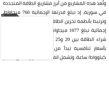
وتُعد هذه المشاريع من أبرز مشاريع الطاقة المتجددة
في سورية، إذ تبلغ قدرتها الإجمالية 760 ميجاواط،
وترتبط بأنظمة تخزين الطاقة بتقنية البطاريات بقدرة
إجمالية تبلغ 1077 ميجاواط/ ساعة. وتمتد اتفاقيات
شراء الطاقة بين 20 و25 عامًا، فيما تنتج الكهرباء
بأسعار تنافسية تبدأ من 3 سنتات أمريكية لكل
كيلوواط/ ساعة. وتشمل اتفاقيتا التعاون الفني تقديم
خدمات استشارية وهندسية متخصصة لدعم إدارة
وتنفيذ المشاريع، إلى جانب التعاون الفني ونقل
الخبرات التقنية في مجالات محطات التحويل الرئيسية
وتوليد الطاقة وأنظمة تخزينها، بما يضمن تنفيذ
المشاريع وفق أعلى المعايير الفنية. كما تسهم