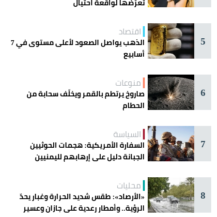
تعرُّضها لواقعة احتيال
اقتصاد
5
الذهب يواصل الصعود لأعلى مستوى في 7
أسابيع
منوعات
6
صاروخ يرتطم بالقمر ويخلّف سحابة من
الحطام
السياسة
7
السفارة الأمريكية: هجمات الحوثيين
الجبانة دليل على إرهابهم لليمنيين
محليات
8
«الأرصاد»: طقس شديد الحرارة وغبار يحدّ
الرؤية.. وأمطار رعدية على جازان وعسير