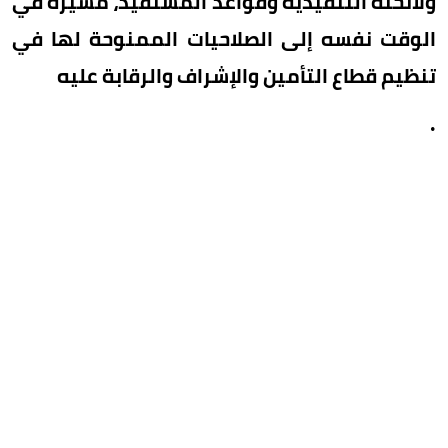
ولائحته التنفيذية وقواعد المستفيد، مشيرة في
الوقت نفسه إلى الصلاحيات الممنوحة لها في
تنظيم قطاع التأمين والإشراف والرقابة عليه
.
الاستعلام عن بيانات المستفيد
ولفتت الهيئة إلى قيام وزارة التجارة بإطلاق خدمة
الاستعلام عن بيانات المستفيد الحقيقي المفصح عنه
من الشركات عبر منصة «واثق»، مما يتيح الاطلاع على
البيانات المحدثة والمعتمدة وذلك لتمكين