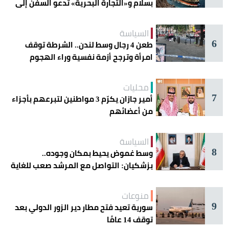
بسلام و«التجارة البحرية» تدعو السفن إلى
الحذر
السياسة
6
طعن 4 رجال وسط لندن.. الشرطة توقف
امرأة وترجح أزمة نفسية وراء الهجوم
محليات
7
أمير جازان يكرّم 3 مواطنين لتبرعهم بأجزاء
من أعضائهم
السياسة
8
وسط غموض يحيط بمكان وجوده..
بزشكيان: التواصل مع المرشد صعب للغاية
منوعات
9
سورية تعيد فتح مطار دير الزور الدولي بعد
توقف 14 عامًا