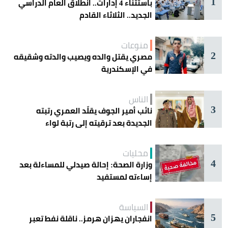
1
باستثناء 4 إدارات.. انطلاق العام الدراسي
الجديد.. الثلاثاء القادم
منوعات
2
مصري يقتل والده ويصيب والدته وشقيقه
في الإسكندرية
الناس
3
نائب أمير الجوف يقلّد العمري رتبته
الجديدة بعد ترقيته إلى رتبة لواء
محليات
4
وزارة الصحة: إحالة صيدلي للمساءلة بعد
إساءته لمستفيد
السياسة
5
انفجاران يهزان هرمز.. ناقلة نفط تعبر