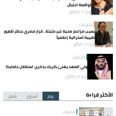
لواقعة احتيال
منذ 3 دقائق
منوعات
بسبب مزاعم صحية غير مثبتة.. قرار مصري بحظر ظهور
طبيبة أسترالية إعلامياً
منذ 5 دقائق
محليات
ولي العهد يهنئ باتريك بذكرى استقلال جامايكا
منذ 8 دقائق
الأكثر قراءة
يوم
أسبوع
شهر
محليات