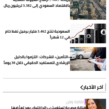
بالاقتصاد السعودي إلى 3.382 تريليون ريال
السعودية تنتج 3.462 مليار برميل نفط خام
في 12 شهراً
«التأمين» للشركات: التزموا بالدليل
الإرشادي للمستفيد الحقيقي خلال 30 يوماً
آخر الأخبار
ثقافة وفن
فنانة مصرية تستغيث بـ«الداخلية» بعد تعرُّضها