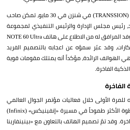
وخلال زيارة إلى المقر العالمي لشركة «ترانسشن» (TRANSSION) في شنزن في 30 مايو، تمكن صاحب
، رئيس مجلس الإدارة والرئيس التنفيذي لمجموعة
«فرست ترافل» السعودية (First Travel Group) والوفد المرافق له من الاطلاع على هاتف NOTE 60 Ultra
ات، وقد عبّر سموّه عن اعجابه بالتصميم الفريد
هي الهواتف الرائدة، مؤكداً أنه يمتلك مقومات قوية
ذكية الفاخرة.
 الفاخرة
لذي تم الكشف عنه للمرة الأولى خلال فعاليات مؤتمر الجوال العالمي
(Mobile World Congress) 2026 في برشلونة، الخطوة الأكثر طموحاً في مسيرة «إنفينيكس» (Infinix)
. وقد تمّ تصميم الهاتف بالتعاون مع «بينينفارينا