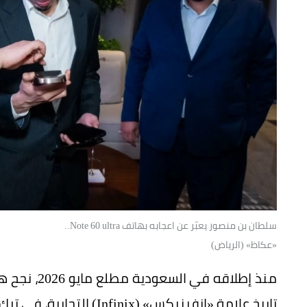
سلطان بن منصور يعبّر عن اعجابه بهاتف Note 60 ultra..
«عكاظ» (الرياض)
تاريخ علامة «إنفينيكس» (Infinix) التجارية، في ترك انطباع استثنائي وقوي في السوق السعودي.