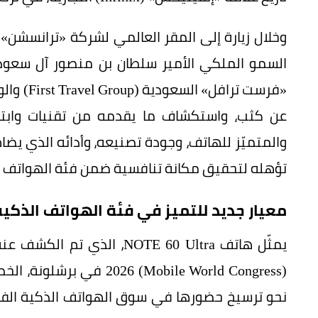
السمو الملكي الأمير سلطان بن منصور آل سعود
عن كثب، واستكشاف ما يقدمه من تقنيات وابتكار
والمتميّز للهاتف، وجودة تصنيعه، وأدائه الذي يضا
تؤهله لتحقيق مكانة تنافسية ضمن فئة الهواتف ال
معيار جديد للتميز في فئة الهواتف الذكية
يمثّل هاتف NOTE 60 Ultra، ا
نحو ترسيخ حضورها في سوق الهواتف الذكية الفاخرة