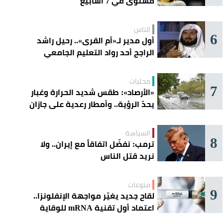
مستوى في 7 أسابيع
الناس
6
أول مدير لـ«أم القرى».. رحيل راشد
الراجح أحد رواد التعليم الجامعي
محليات
7
«الأرصاد»: طقس شديد الحرارة وغبار
يحدّ الرؤية.. وأمطار رعدية على جازان
وعسير
السياسة
8
ترمب: نفضّل اتفاقاً مع إيران.. ولا
نريد قتل الناس
منوعات
9
لقاح جديد يغيّر مواجهة الإنفلونزا..
اعتماد أول تقنية mRNA للوقاية
الموسمية