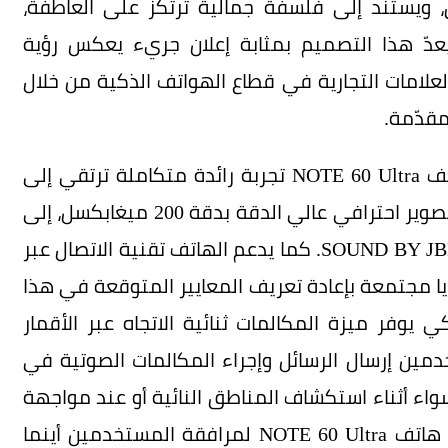
ي العريق، ويستند إلى فلسفة جمالية ترتكز على العاطفة،
يعدّ هذا التصميم بمثابة إعلان جريء يعكس رؤية
افسة كبرى العلامات التجارية في قطاع الهواتف الذكية من خلال
مقدّمة.
وإلى جانب مظهره الخارجي الاستثنائي، يقدم هاتف NOTE 60 Ultra تجربة رائدة متكاملة ترتقي إلى
أعلى مستويات الأداء. ويأتي الهاتف مزوّداً بنظام تصوير احترافي عالي الدقة بدقة 200 ميغابكسل، إلى
جانب نظام صوتي غامر تمّ ضبطه من قبل شركة SOUND BY JBL. كما يدعم الهاتف تقنية الاتصال عبر
يا مجتمعة بإعادة تعريف المعايير المتوقعة في هذا
NOTE 60 Ult أول هاتف ذكي يوفر ميزة المكالمات ثنائية الاتجاه عبر الأقمار
دمين إرسال الرسائل وإجراء المكالمات الصوتية في
سواء أثناء استكشاف المناطق النائية أو عند مواجهة
اضطرابات واسعة النطاق في الشبكة، تمّ تصميم هاتف NOTE 60 Ultra لمرافقة المستخدمين أينما