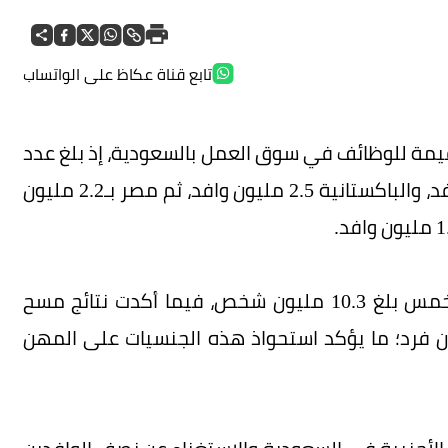
تابع قناة عكاظ على الواتساب
 5 جنسيات أجنبية مقيمة للوظائف في سوق العمل بالسعودية، إذ بلغ عدد
حاملي الجنسية الهندية في المملكة 3 ملايين وافد، والباكستانية 2.5 مليون وافد، ثم مصر بـ2.2 مليون
وأكدت المصادر أن إجمالي أعداد تلك الجنسيات الخمس بلغ 10.3 مليون شخص، فيما أكدت نتائج مسح
املة أن عدد الوافدين يصل إلى 13 مليون فرد؛ ما يؤكد استحواذ هذه الجنسيات على المهن