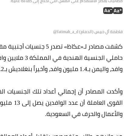
مطالبات بقصر الاستقدام على المهن التي تحتاج إلى كفاءة عالية.
فاطمة آل دبيس (الدمام) fatimah_a_d@
كشفت مصادر لـ«عكاظ» تصدر
وافد، واليمن بـ1.4 مليون وافد، وأخيراً بنغلاديش بـ1.2 مليون وافد.
القوى الع
والأعمال والحرف في السعودية.