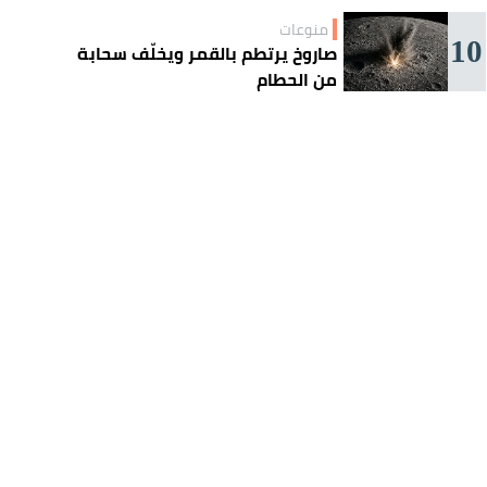
منوعات
10
صاروخ يرتطم بالقمر ويخلّف سحابة
من الحطام