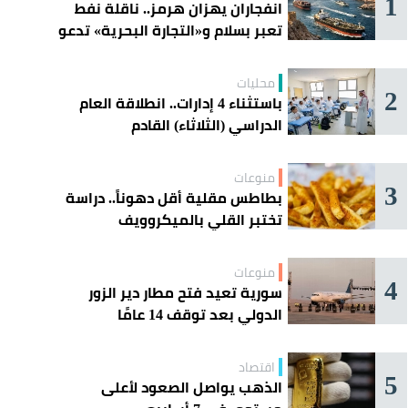
1
انفجاران يهزان هرمز.. ناقلة نفط
تعبر بسلام و«التجارة البحرية» تدعو
السفن إلى الحذر
محليات
2
باستثناء 4 إدارات.. انطلاقة العام
الدراسي (الثلاثاء) القادم
منوعات
3
بطاطس مقلية أقل دهوناً.. دراسة
تختبر القلي بالميكروويف
منوعات
4
سورية تعيد فتح مطار دير الزور
الدولي بعد توقف 14 عامًا
اقتصاد
5
الذهب يواصل الصعود لأعلى