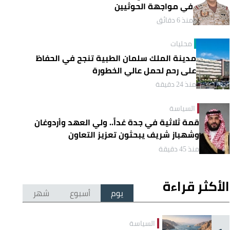
في مواجهة الحوثيين
منذ 6 دقائق
محليات
مدينة الملك سلمان الطبية تنجح في الحفاظ
على رحم لحمل عالي الخطورة
منذ 24 دقيقة
السياسة
قمة ثلاثية في جدة غداً.. ولي العهد وأردوغان
وشهباز شريف يبحثون تعزيز التعاون
منذ 45 دقيقة
الأكثر قراءة
يوم
أسبوع
شهر
السياسة