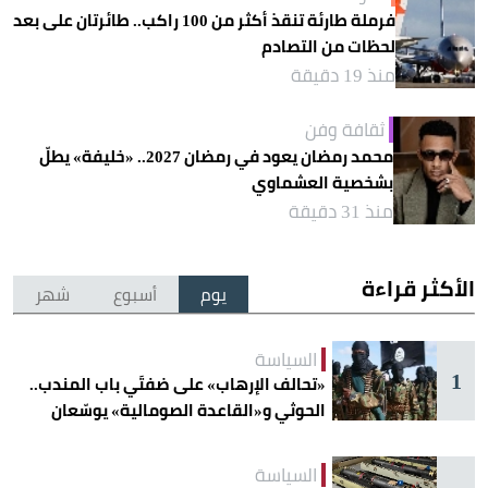
فرملة طارئة تنقذ أكثر من 100 راكب.. طائرتان على بعد
لحظات من التصادم
منذ 19 دقيقة
ثقافة وفن
محمد رمضان يعود في رمضان 2027.. «خليفة» يطلّ
بشخصية العشماوي
منذ 31 دقيقة
الأكثر قراءة
يوم
أسبوع
شهر
السياسة
1
«تحالف الإرهاب» على ضفتَي باب المندب..
الحوثي و«القاعدة الصومالية» يوسّعان
دائرة الخطر
السياسة