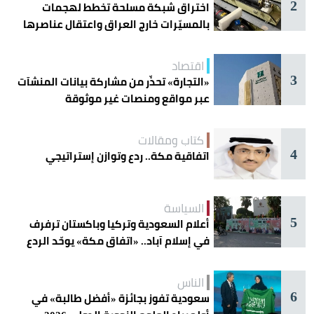
2
اختراق شبكة مسلحة تخطط لهجمات
بالمسيّرات خارج العراق واعتقال عناصرها
اقتصاد
3
«التجارة» تحذّر من مشاركة بيانات المنشآت
عبر مواقع ومنصات غير موثوقة
كتاب ومقالات
4
اتفاقية مكة.. ردع وتوازن إستراتيجي
السياسة
5
أعلام السعودية وتركيا وباكستان ترفرف
في إسلام آباد.. «اتفاق مكة» يوحّد الردع
الناس
6
سعودية تفوز بجائزة «أفضل طالبة» في