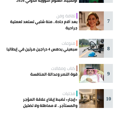
أولمبياد العلوم النووية الدولي 2026
ثقافة وفن
7
بعد آلام حادة.. منة شلبي تستعد لعملية
جراحية
منوعات
8
سبعيني يدهس 4 دراجين مرتين في إيطاليا
كتاب ومقالات
9
قوة النصر وعدالة المنافسة
محليات
10
«إيجار» تضبط إيقاع علاقة المؤجر
والمستأجر.. لا مماطلة ولا تضليل