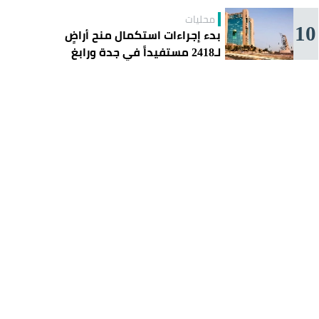
محليات
10
بدء إجراءات استكمال منح أراضٍ
لـ2418 مستفيداً في جدة ورابغ
والليث