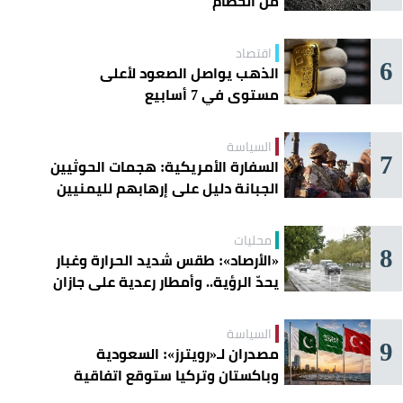
من الحطام
اقتصاد
6
الذهب يواصل الصعود لأعلى
مستوى في 7 أسابيع
السياسة
7
السفارة الأمريكية: هجمات الحوثيين
الجبانة دليل على إرهابهم لليمنيين
محليات
8
«الأرصاد»: طقس شديد الحرارة وغبار
يحدّ الرؤية.. وأمطار رعدية على جازان
وعسير
السياسة
9
مصدران لـ«رويترز»: السعودية
وباكستان وتركيا ستوقع اتفاقية
«دفاع مشترك» اليوم في جدة