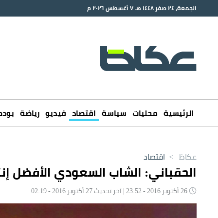
الجمعة، ٢٤ صفر ١٤٤٨ هـ ٧ أغسطس ٢٠٢٦ م
الرئيسية
محليات
سياسة
اقتصاد
فيديو
رياضة
بود
عكاظ
>
اقتصاد
الحقباني: الشاب السعودي الأفضل إنتاج
26 أكتوبر 2016 - 23:52 | آخر تحديث 27 أكتوبر 2016 - 02:19