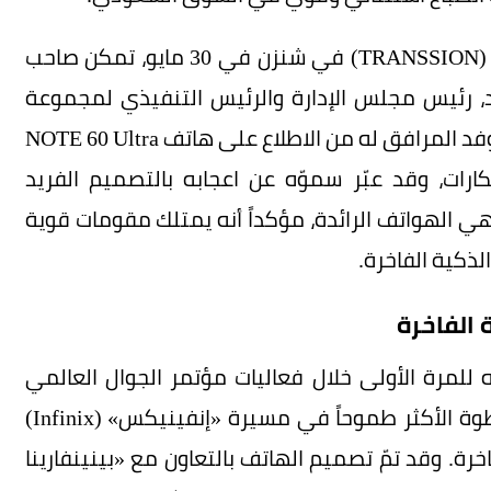
وخلال زيارة إلى المقر العالمي لشركة «ترانسشن» (TRANSSION) في شنزن في 30 مايو، تمكن صاحب
، رئيس مجلس الإدارة والرئيس التنفيذي لمجموعة
«فرست ترافل» السعودية (First Travel Group) والوفد المرافق له من الاطلاع على هاتف NOTE 60 Ultra
ات، وقد عبّر سموّه عن اعجابه بالتصميم الفريد
هي الهواتف الرائدة، مؤكداً أنه يمتلك مقومات قوية
ذكية الفاخرة.
 الفاخرة
لذي تم الكشف عنه للمرة الأولى خلال فعاليات مؤتمر الجوال العالمي
(Mobile World Congress) 2026 في برشلونة، الخطوة الأكثر طموحاً في مسيرة «إنفينيكس» (Infinix)
. وقد تمّ تصميم الهاتف بالتعاون مع «بينينفارينا