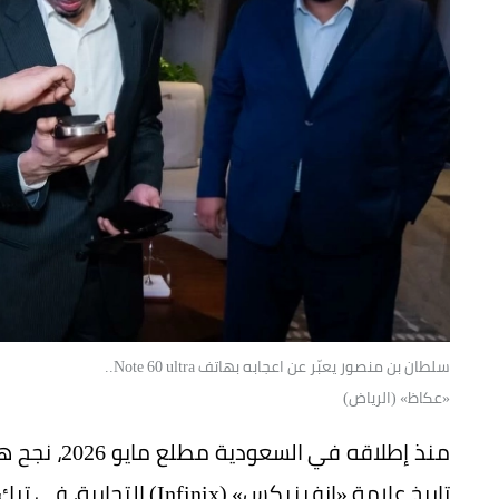
سلطان بن منصور يعبّر عن اعجابه بهاتف Note 60 ultra..
«عكاظ» (الرياض)
تاريخ علامة «إنفينيكس» (Infinix) التجارية، في ترك انطباع استثنائي وقوي في السوق السعودي.