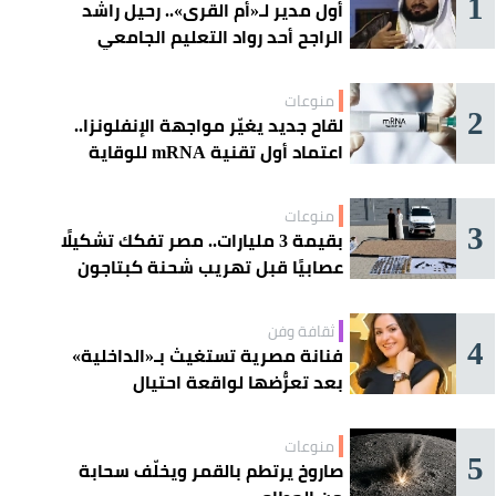
1
أول مدير لـ«أم القرى».. رحيل راشد
الراجح أحد رواد التعليم الجامعي
منوعات
2
لقاح جديد يغيّر مواجهة الإنفلونزا..
اعتماد أول تقنية mRNA للوقاية
الموسمية
منوعات
3
بقيمة 3 مليارات.. مصر تفكك تشكيلًا
عصابيًا قبل تهريب شحنة كبتاجون
ضخمة
ثقافة وفن
4
فنانة مصرية تستغيث بـ«الداخلية»
بعد تعرُّضها لواقعة احتيال
منوعات
5
صاروخ يرتطم بالقمر ويخلّف سحابة