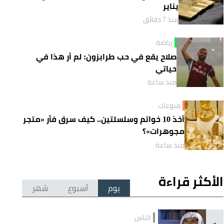
يناير
منذ 7 دقائق
رياضة
صلاح يقع في حب طرابزون: لم أر هذا في
حياتي
منذ ساعة
منوعات
أخذ 10 خواتم وسلسلتين.. كيف سرق فأر «متجر
مجوهرات»؟
منذ ساعة
الأكثر قراءة
يوم
أسبوع
شهر
الناس