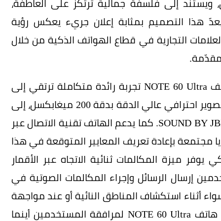
ي العريق، ويستند إلى فلسفة جمالية ترتكز على العاطفة،
يعدّ هذا التصميم بمثابة إعلان جريء يعكس رؤية
افسة كبرى العلامات التجارية في قطاع الهواتف الذكية من خلال
مقدّمة.
وإلى جانب مظهره الخارجي الاستثنائي، يقدم هاتف NOTE 60 Ultra تجربة رائدة متكاملة ترتقي إلى
أعلى مستويات الأداء. ويأتي الهاتف مزوّداً بنظام تصوير احترافي عالي الدقة بدقة 200 ميغابكسل، إلى
جانب نظام صوتي غامر تمّ ضبطه من قبل شركة SOUND BY JBL. كما يدعم الهاتف تقنية الاتصال عبر
يا مجتمعة بإعادة تعريف المعايير المتوقعة في هذا
NOTE 60 Ult أول هاتف ذكي يوفر ميزة المكالمات ثنائية الاتجاه عبر الأقمار
دمين إرسال الرسائل وإجراء المكالمات الصوتية في
سواء أثناء استكشاف المناطق النائية أو عند مواجهة
اضطرابات واسعة النطاق في الشبكة، تمّ تصميم هاتف NOTE 60 Ultra لمرافقة المستخدمين أينما