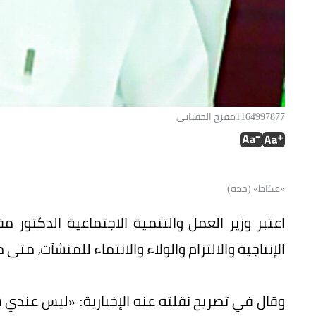
1164997877مفرح الحقباني
«عكاظ» (جدة)
اعتبر وزير العمل والتنمية الاجتماعية الدكتور 
الإنتاجية والالتزام والولاء والانتماء للمنشآت، متى 
وقال في تصريح نقلته عنه الإخبارية: «ليس عندي