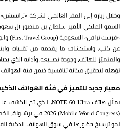
السمو الملكي الأمير سلطان بن منصور آل سعود
عن كثب، واستكشاف ما يقدمه من تقنيات وابتكار
والمتميّز للهاتف، وجودة تصنيعه، وأدائه الذي يضا
تؤهله لتحقيق مكانة تنافسية ضمن فئة الهواتف ال
معيار جديد للتميز في فئة الهواتف الذكية
يمثّل هاتف NOTE 60 Ultra، ا
نحو ترسيخ حضورها في سوق الهواتف الذكية الفاخرة