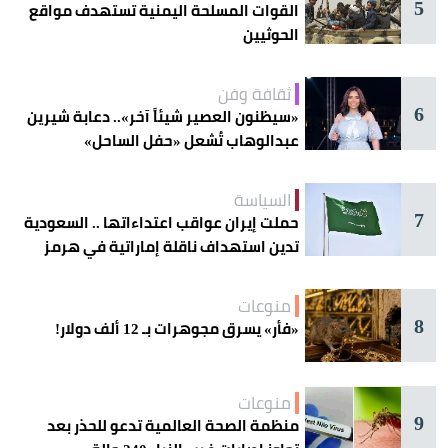
5
القوات المسلحة اليمنية تستهدف مواقع
الحوثيين
ثقافة وفن
6
«سيظنون العصير شيئاً آخر».. دعابة شيرين
عبدالوهاب تُشعل «حفل الساحل»
السياسة
7
حملت إيران عواقب اعتداءاتها .. السعودية
تدين استهداف ناقلة إماراتية في هرمز
منوعات
8
«فأر» يسرق مجوهرات بـ 12 ألف دولار!
منوعات
9
منظمة الصحة العالمية تدعو للحذر بعد