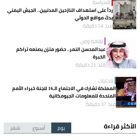
السياسة
رداً على استهداف النازحين المدنيين.. الجيش اليمني
يدكّ مواقع الحوثي
منذ 14 دقيقة
ثقافة وفن
عبدالمحسن النمر.. حضور متزن يصنعه تراكم
الخبرة
منذ 21 دقيقة
محليات
المملكة تشارك في الاجتماع الـ16 للجنة خبراء الأمم
المتحدة للمعلومات الجيومكانية
منذ 37 دقيقة
الأكثر قراءة
يوم
أسبوع
شهر