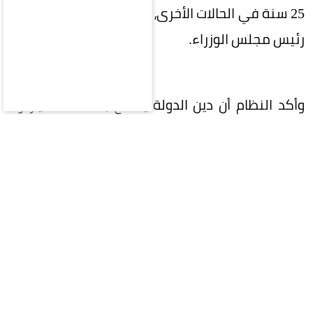
25 سنة في الحالات الأخرى، مع جواز تمديدها بأمر من
رئيس مجلس الوزراء.
وأكد النظام أن دين الدولة يتمتع بصفة الامتياز ولا
يسقط بالتقادم، كما حظر الإعفاء من الديون المترتبة
على جرائم الاختلاس أو التزوير أو التحايل.
وحدد النظام مصادر إيرادات الدولة، لتشمل الرسوم
والضرائب، والمقابلات المالية، والمبيعات، والجزاءات
والغرامات، وبيع أملاك الدولة وتأجيرها، والتعويضات،
والعوائد المالية الناتجة عن العقود أو الثروات