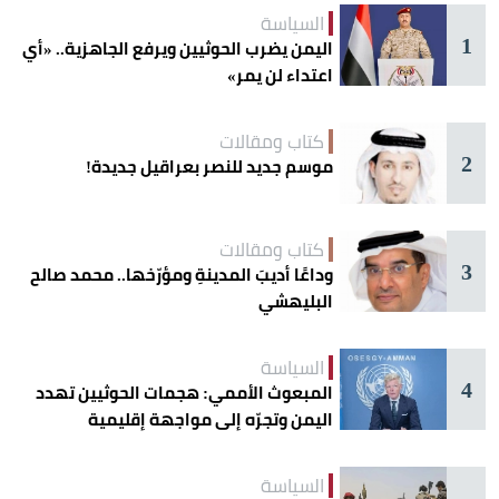
السياسة
1
اليمن يضرب الحوثيين ويرفع الجاهزية.. «أي
اعتداء لن يمر»
كتاب ومقالات
2
موسم جديد للنصر بعراقيل جديدة!
كتاب ومقالات
3
وداعًا أديبَ المدينةِ ومؤرّخها.. محمد صالح
البليهشي
السياسة
4
المبعوث الأممي: هجمات الحوثيين تهدد
اليمن وتجرّه إلى مواجهة إقليمية
السياسة