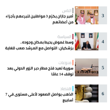
الحذر
الناس
3
أمير جازان يكرّم 3 مواطنين لتبرعهم بأجزاء
من أعضائهم
السياسة
4
وسط غموض يحيط بمكان وجوده..
بزشكيان: التواصل مع المرشد صعب للغاية
منوعات
5
سورية تعيد فتح مطار دير الزور الدولي بعد
توقف 14 عامًا
اقتصاد
6
الذهب يواصل الصعود لأعلى مستوى في 7
أسابيع