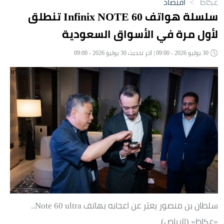
عكاظ
>
اقتصاد
سلسلة هواتف Infinix NOTE 60 تنطلق
لأول مرة في الأسواق السعودية
30 يوليو 2026 - 09:00 | آخر تحديث 30 يوليو 2026 - 09:00
سلطان بن منصور يعبّر عن اعجابه بهاتف Note 60 ultra..
«عكاظ» (الرياض)