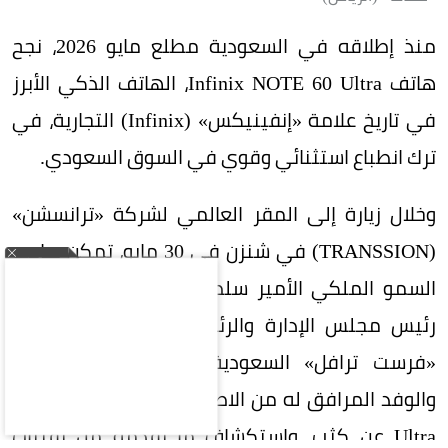
منذ إطلاقه في السعودية مطلع مايو 2026، نجح
هاتف Infinix NOTE 60 Ultra، الهاتف الذكي الأبرز
في تاريخ علامة «إنفينيكس» (Infinix) التجارية، في
ترك انطباع استثنائي وقوي في السوق السعودي.
وخلال زيارة إلى المقر العالمي لشركة «ترانسشن»
(TRANSSION) في شنزن في 30 مايو، تمكن صاحب
السمو الملكي الأمير سلطان بن منصور آل سعود،
رئيس مجلس الإدارة والرئيس التنفيذي لمجموعة
«فرست ترافل» السعودية (First Travel Group)
والوفد المرافق له من الاطلاع على هاتف NOTE 60
Ultra عن كثب، واستكشاف ما يقدمه من تقنيات