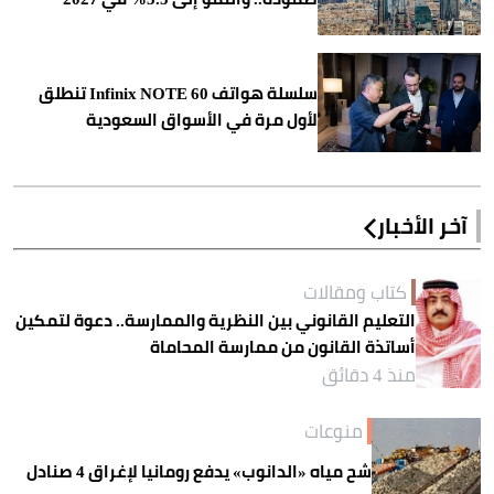
سلسلة هواتف Infinix NOTE 60 تنطلق
لأول مرة في الأسواق السعودية
آخر الأخبار
كتاب ومقالات
التعليم القانوني بين النظرية والممارسة.. دعوة لتمكين
أساتذة القانون من ممارسة المحاماة
منذ 4 دقائق
منوعات
شح مياه «الدانوب» يدفع رومانيا لإغراق 4 صنادل