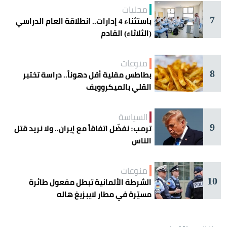
محليات
7
باستثناء 4 إدارات.. انطلاقة العام الدراسي
(الثلاثاء) القادم
منوعات
8
بطاطس مقلية أقل دهوناً.. دراسة تختبر
القلي بالميكروويف
السياسة
9
ترمب: نفضّل اتفاقاً مع إيران.. ولا نريد قتل
الناس
منوعات
10
الشرطة الألمانية تبطل مفعول طائرة
مسيّرة في مطار لايبزيغ هاله