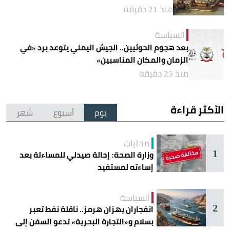
منذ 21 دقيقة
السياسة
بعد هجوم الحوثيين.. الجيش اليمني يتوعد برد «في
الزمان والمكان المناسبين»
منذ 25 دقيقة
الأكثر قراءة
يوم
أسبوع
شهر
محليات
1
وزارة الصحة: إحالة صيدلي للمساءلة بعد
إساءته لمستفيد
السياسة
2
انفجاران يهزان هرمز.. ناقلة نفط تعبر
بسلام و«التجارة البحرية» تدعو السفن إلى