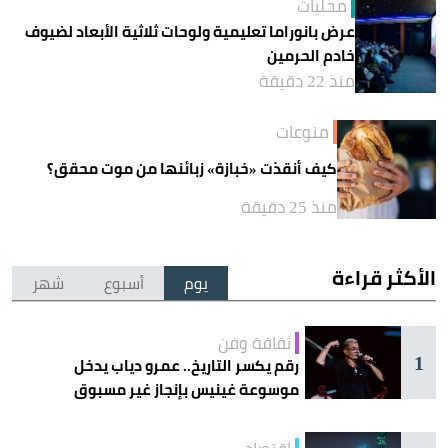
محليات
عرض بانوراما تعليمية ولوحات ثلاثية الأبعاد لضيوف
خادم الحرمين
منذ 22 دقيقة
منوعات
كيف أنقذت «خبازة» زبائنها من موت محقق؟
منذ 25 دقيقة
الأكثر قراءة
يوم
أسبوع
شهر
ثقافة وفن
1
رقم يكسر التاريخ.. عمرو دياب يدخل
موسوعة غينيس بإنجاز غير مسبوق