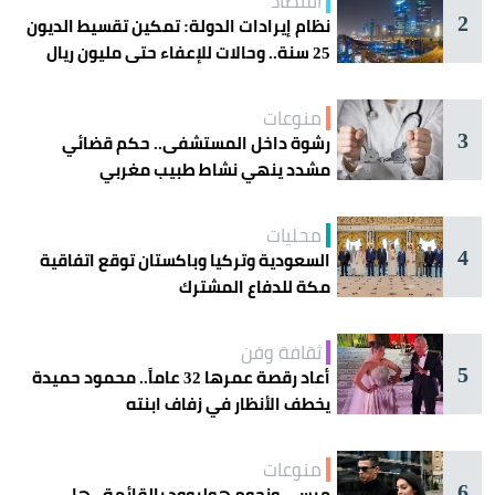
اقتصاد
2
نظام إيرادات الدولة: تمكين تقسيط الديون
25 سنة.. وحالات للإعفاء حتى مليون ريال
منوعات
3
رشوة داخل المستشفى.. حكم قضائي
مشدد ينهي نشاط طبيب مغربي
محليات
4
السعودية وتركيا وباكستان توقع اتفاقية
مكة للدفاع المشترك
ثقافة وفن
5
أعاد رقصة عمرها 32 عاماً.. محمود حميدة
يخطف الأنظار في زفاف ابنته
منوعات
6
ميسي ونجوم هوليوود بالقائمة.. هل