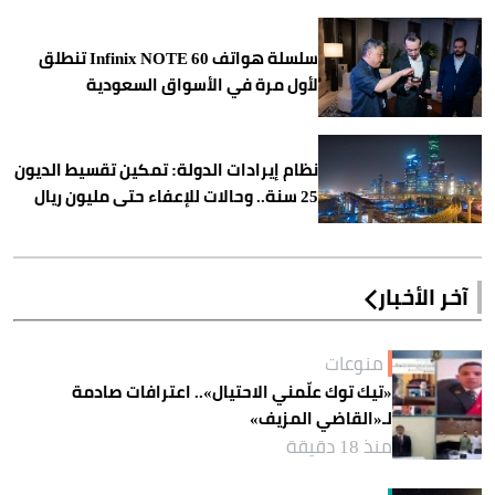
سلسلة هواتف Infinix NOTE 60 تنطلق
لأول مرة في الأسواق السعودية
نظام إيرادات الدولة: تمكين تقسيط الديون
25 سنة.. وحالات للإعفاء حتى مليون ريال
آخر الأخبار
منوعات
«تيك توك علّمني الاحتيال».. اعترافات صادمة
لـ«القاضي المزيف»
منذ 18 دقيقة