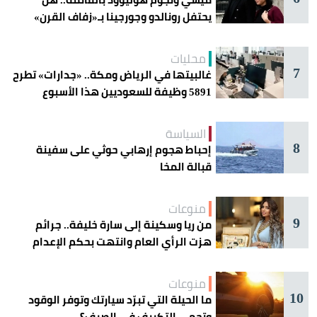
يحتفل رونالدو وجورجينا بـ«زفاف القرن»
غداً؟
محليات
7
غالبيتها في الرياض ومكة.. «جدارات» تطرح
5891 وظيفة للسعوديين هذا الأسبوع
السياسة
8
إحباط هجوم إرهابي حوثي على سفينة
قبالة المخا
منوعات
9
من ريا وسكينة إلى سارة خليفة.. جرائم
هزت الرأي العام وانتهت بحكم الإعدام
منوعات
10
ما الحيلة التي تبرّد سيارتك وتوفر الوقود
وتحمي التكييف في الصيف؟