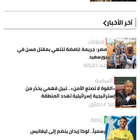
آخر الأخبار
منوعات
مصر: جريمة غامضة تنتهي بمقتل مسن في
بورسعيد
منذ دقيقة
السياسة
«القوة لا تصنع الأمن».. نبيل فهمي يحذر من
إستراتيجية إسرائيلية تهدد المنطقة
منذ 4 دقائق
رياضة
رسمياً.. لوكا زيدان ينضم إلى ليغانيس