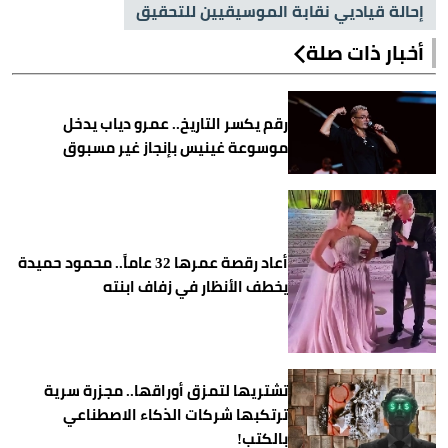
إحالة قياديي نقابة الموسيقيين للتحقيق
أخبار ذات صلة
رقم يكسر التاريخ.. عمرو دياب يدخل
موسوعة غينيس بإنجاز غير مسبوق
أعاد رقصة عمرها 32 عاماً.. محمود حميدة
يخطف الأنظار في زفاف ابنته
تشتريها لتمزق أوراقها.. مجزرة سرية
ترتكبها شركات الذكاء الاصطناعي
بالكتب!