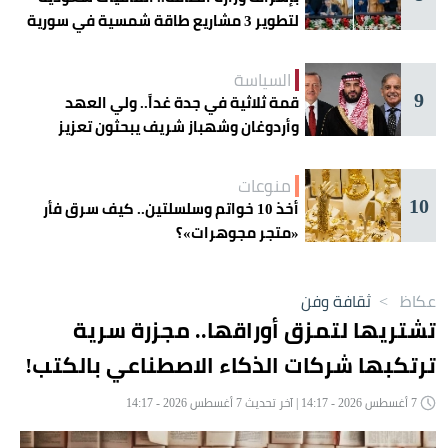
لتطوير 3 مشاريع طاقة شمسية في سورية
السياسة
9
قمة ثلاثية في جدة غداً.. ولي العهد
وأردوغان وشهباز شريف يبحثون تعزيز
التعاون
منوعات
10
أخذ 10 خواتم وسلسلتين.. كيف سرق فأر
«متجر مجوهرات»؟
عكاظ
>
ثقافة وفن
تشتريها لتمزق أوراقها.. مجزرة سرية
ترتكبها شركات الذكاء الاصطناعي بالكتب!
7 أغسطس 2026 - 14:17 | آخر تحديث 7 أغسطس 2026 - 14:17