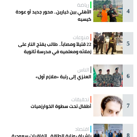
رياضة
4
الأهلي بين خيارين.. محور جديد أو عودة
كيسيه
منوعات
5
22 قتيلاً ومصاباً.. طالب يفتح النار على
زملائه ومعلميه في مدرسة ثانوية
الناس
6
العنزي إلى رتبة «ملازم أول»
تحقيقات
7
أطفال تحت سطوة الخوارزميات
اقتصاد
8
بإشراف وزارة الطاقة.. اتفاقيات سعودية