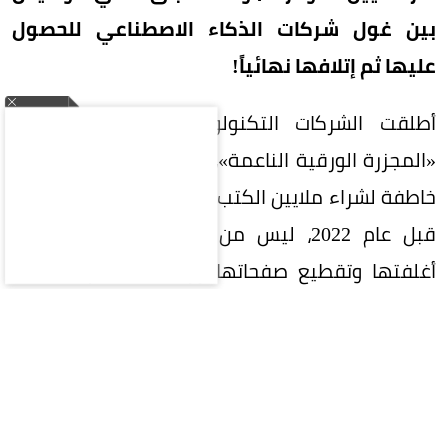
بين غول شركات الذكاء الاصطناعي للحصول
عليها ثم إتلافها نهائياً!
أطلقت الشركات التكنولوجية الكبرى ما يُشبه
«المجزرة الورقية الناعمة»، حيث تعقد صفقات شراء
خاطفة لشراء ملايين الكتب المطبوعة خاصة الصادرة
قبل عام 2022، ليس من أجل القراءة، بل لفصل
أغلفتها وتقطيع صفحاتها ورقمنتها عبر ماسحات
ضوئية فائقة السرعة، قبل رميها في القمامة!
لماذا يفضل الذكاء الاصطناعي الكتب
الممزقة؟