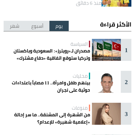
منذ 6 دقائق
الأكثر قراءة
يوم
أسبوع
شهر
السياسة
1
مصدران لـ«رويترز»: السعودية وباكستان
وتركيا ستوقع اتفاقية «دفاع مشترك»
اليوم في جدة
محليات
2
بينهم طفل وامرأة.. 11 مصاباً باعتداءات
حوثية على نجران
منوعات
3
من الشهرة إلى المشنقة.. ما سر إحالة
«إعلامية شهيرة» للإعدام؟