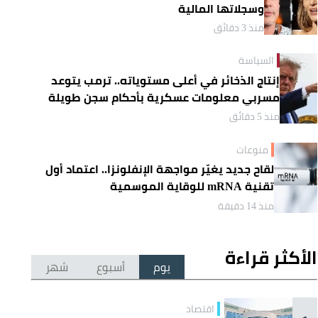
وسجلاتها المالية
منذ 3 دقائق
السياسة
إنتاج الذخائر في أعلى مستوياته.. ترمب يتوعد
مسربي معلومات عسكرية بأحكام سجن طويلة
منذ 5 دقائق
منوعات
لقاح جديد يغيّر مواجهة الإنفلونزا.. اعتماد أول
تقنية mRNA للوقاية الموسمية
منذ 14 دقيقة
الأكثر قراءة
يوم
أسبوع
شهر
اقتصاد