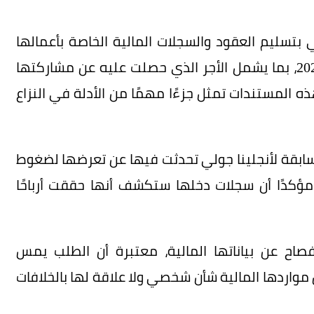
ي بتسليم العقود والسجلات المالية الخاصة بأعمالها
السينمائية والإعلانية خلال الفترة من 2017 إلى 2021، بما يشمل الأجر الذي حصلت عليه عن مشاركتها
فيلم Maleficent، معتبرًا أن هذه المستندات تمثل جزءًا مهمًا من الأدلة في النزاع
 سابقة لأنجلينا جولي تحدثت فيها عن تعرضها لضغوط
 مؤكدًا أن سجلات دخلها ستكشف أنها حققت أرباحًا
صاح عن بياناتها المالية، معتبرة أن الطلب يمس
واردها المالية شأن شخصي ولا علاقة لها بالخلافات