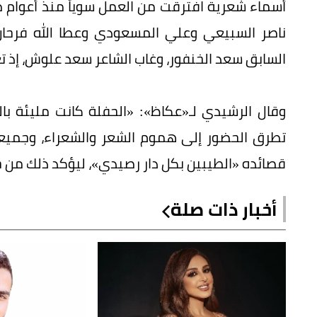
أسماء شعرية افترقت من العمل سوياً منذ أعوام 
ناصر السبيعي وعلي المسعودي وعطا الله فرحا
السابق سعد الخنفور، وغاب الشاعر سعد علوش، إذ تع
وقال الرشيدي لـ«عكاظ»: «الحفلة كانت مليئة با
تطرق الحضور إلى هموم الشعر والشعراء، وجميعهم 
قصائده «الطيبين بكل دار رصيدي»، ليؤكد ذلك من خل
أخبار ذات صلة