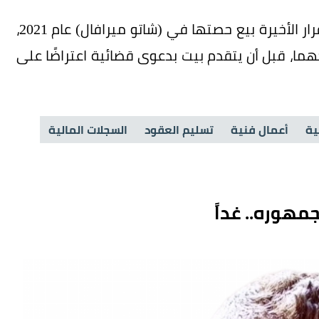
يعود بداية النزاع بين براد بيت وأنجلينا جولي إلى قرار الأخيرة بيع حصتها في (شاتو ميرافال) عام 2021،
جهما، قبل أن يتقدم بيت بدعوى قضائية اعتراضًا على
ية
أعمال فنية
تسليم العقود
السجلات المالية
مهوره.. غداً