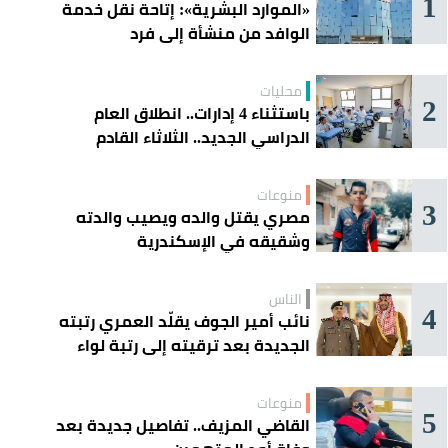
1
«الموارد البشرية»: إتاحة نقل خدمة
الوافد من منشأة إلى فرد
محليات
2
باستثناء 4 إدارات.. انطلاق العام
الدراسي الجديد.. الثلاثاء القادم
منوعات
3
مصري يقتل والده ويصيب والدته
وشقيقه في الإسكندرية
الناس
4
نائب أمير الجوف يقلّد العمري رتبته
الجديدة بعد ترقيته إلى رتبة لواء
منوعات
5
القاضي المزيف.. تفاصيل جديدة بعد