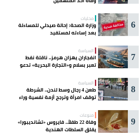
وفاة أحد المتهمين
محليات
6
وزارة الصحة: إحالة صيدلي للمساءلة
بعد إساءته لمستفيد
السياسة
7
انفجاران يهزان هرمز.. ناقلة نفط
تعبر بسلام و«التجارة البحرية» تدعو
السفن إلى الحذر
السياسة
8
طعن 4 رجال وسط لندن.. الشرطة
توقف امرأة وترجح أزمة نفسية وراء
الهجوم
منوعات
9
وفاة 22 طفلاً.. فايروس «تشانديبورا»
يقلق السلطات الهندية