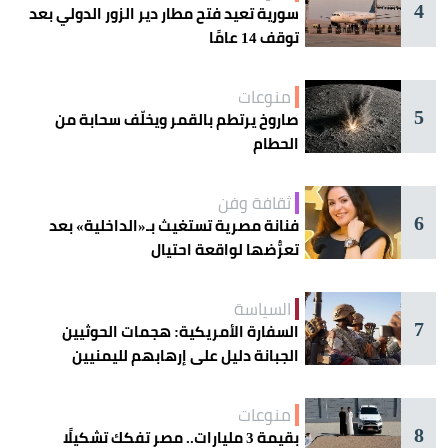
4
سورية تعيد فتح مطار دير الزور الدولي بعد
توقف 14 عامًا
منوعات
5
صاروخ يرتطم بالقمر ويخلّف سحابة من
الحطام
ثقافة وفن
6
فنانة مصرية تستغيث بـ«الداخلية» بعد
تعرُّضها لواقعة احتيال
السياسة
7
السفارة الأمريكية: هجمات الحوثيين
الجبانة دليل على إرهابهم لليمنيين
منوعات
8
بقيمة 3 مليارات.. مصر تفكك تشكيلًا