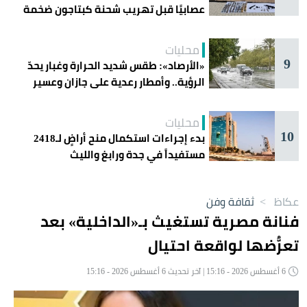
عصابيًا قبل تهريب شحنة كبتاجون ضخمة
محليات
9
«الأرصاد»: طقس شديد الحرارة وغبار يحدّ
الرؤية.. وأمطار رعدية على جازان وعسير
محليات
10
بدء إجراءات استكمال منح أراضٍ لـ2418
مستفيداً في جدة ورابغ والليث
عكاظ
>
ثقافة وفن
فنانة مصرية تستغيث بـ«الداخلية» بعد
تعرُّضها لواقعة احتيال
6 أغسطس 2026 - 15:16 | آخر تحديث 6 أغسطس 2026 - 15:16