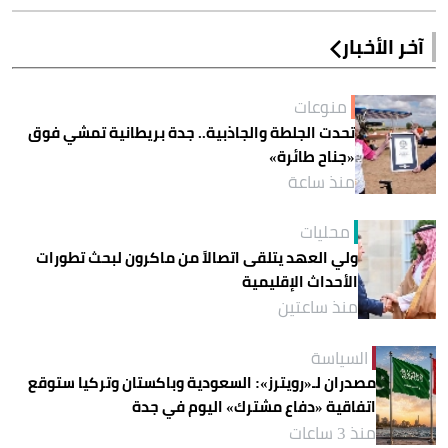
آخر الأخبار
منوعات
تحدت الجلطة والجاذبية.. جدة بريطانية تمشي فوق
«جناح طائرة»
منذ ساعة
محليات
ولي العهد يتلقى اتصالاً من ماكرون لبحث تطورات
الأحداث الإقليمية
منذ ساعتين
السياسة
مصدران لـ«رويترز»: السعودية وباكستان وتركيا ستوقع
اتفاقية «دفاع مشترك» اليوم في جدة
منذ 3 ساعات