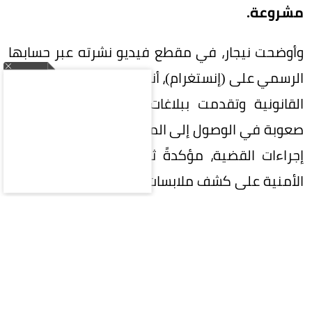
مشروعة.
وأوضحت نيجار، في مقطع فيديو نشرته عبر حسابها
الرسمي على (إنستغرام)، أنها سلكت جميع المسارات
القانونية وتقدمت ببلاغات رسمية، إلا أنها تواجه
صعوبة في الوصول إلى المشكو في حقه لاستكمال
إجراءات القضية، مؤكدةً ثقتها في قدرة الأجهزة
الأمنية على كشف ملابسات الواقعة وضمان استرداد
حقوقها.
وشهدت الأزمة تطورًا لافتًا عقب نشر الفيديو الأول، إذ
كشفت نيجار أن عددًا من الأشخاص تواصلوا معها
وأبلغوها بتعرضهم لوقائع مشابهة مع الشخص ذاته،