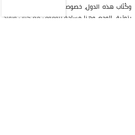
وكُتّاب هذه الدول، خصوصاً أعمال الأدباء المعنيين
بتوثيق الوجع، وهنا مساحة للوقوف مع كُتّاب ونقّاد
على أعمال انتصرت للشعوب، بتوثيقها وجعها،
وتحويل كوارثها إلى ثيمات..
يؤكد الروائي علي المقري، أن هناك أدباً يُنتج أثناء
الحروب ومن المهم قراءته بتمهّل وتفحّص، ودون
ترديد المقولات الجاهزة التي ترى أن من الضروري
مرور وقت على الحرب لتكتمل الفكرة أو تتخمّر، لافتاً
إلى حضور كتابات إنسانية حيّة تُنجز أثناء الحدث، أو
الحرب، وتظهر بأسلوب اليوميات، أو بشكل مشاهد
واقعية، أو سرد لأحداث ومآسٍ من زاوية فنية. ويرى أن