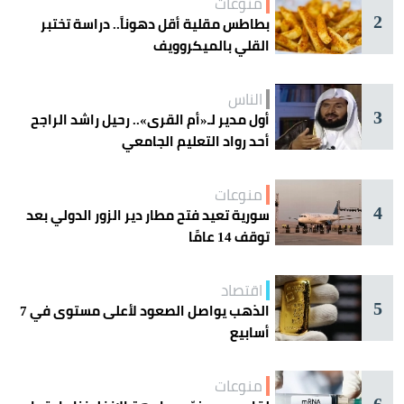
منوعات
2
بطاطس مقلية أقل دهوناً.. دراسة تختبر
القلي بالميكروويف
الناس
3
أول مدير لـ«أم القرى».. رحيل راشد الراجح
أحد رواد التعليم الجامعي
منوعات
4
سورية تعيد فتح مطار دير الزور الدولي بعد
توقف 14 عامًا
اقتصاد
5
الذهب يواصل الصعود لأعلى مستوى في 7
أسابيع
منوعات
6