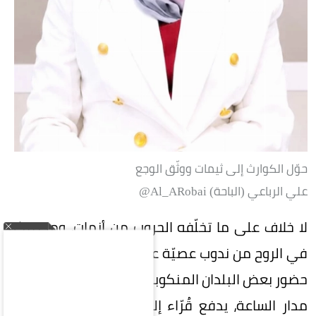
حوّل الكوارث إلى ثيمات ووثّق الوجع
علي الرباعي (الباحة) Al_ARobai@
لا خلاف على ما تخلّفه الحروب من أزمات، وما تتركه
في الروح من ندوب عصيّة على المحو والنسيان، إلا أن
حضور بعض البلدان المنكوبة على منصات الأخبار على
مدار الساعة، يدفع قُرّاء إلى البحث عن آداب وتاريخ