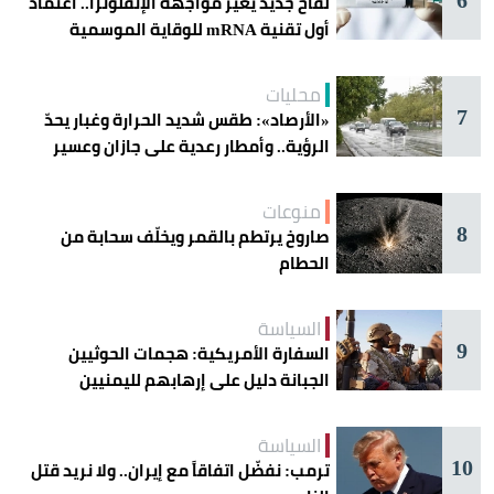
لقاح جديد يغيّر مواجهة الإنفلونزا.. اعتماد
أول تقنية mRNA للوقاية الموسمية
محليات
7
«الأرصاد»: طقس شديد الحرارة وغبار يحدّ
الرؤية.. وأمطار رعدية على جازان وعسير
منوعات
8
صاروخ يرتطم بالقمر ويخلّف سحابة من
الحطام
السياسة
9
السفارة الأمريكية: هجمات الحوثيين
الجبانة دليل على إرهابهم لليمنيين
السياسة
10
ترمب: نفضّل اتفاقاً مع إيران.. ولا نريد قتل