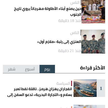
الناس
حين يصنع أبناء الأطاولة مهرجاناً يروي تاريخ
الجنوب
منذ 18 دقيقة
الناس
العنزي إلى رتبة «ملازم أول»
منذ 21 دقيقة
الأكثر قراءة
يوم
أسبوع
شهر
السياسة
1
انفجاران يهزان هرمز.. ناقلة نفط تعبر
بسلام و«التجارة البحرية» تدعو السفن إلى
الحذر