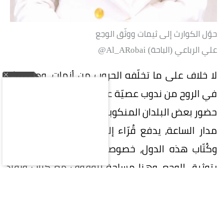
حوّل الكوارث إلى ثيمات ووثّق الوجع
علي الرباعي (الباحة) Al_ARobai@
لا خلاف على ما تخلّفه الحروب من أزمات، وما تتركه
في الروح من ندوب عصيّة على المحو والنسيان، إلا أن
حضور بعض البلدان المنكوبة على منصات الأخبار على
مدار الساعة، يدفع قُرّاء إلى البحث عن آداب وتاريخ
وكُتّاب هذه الدول، خصوصاً أعمال الأدباء المعنيين
بتوثيق الوجع، وهنا مساحة للوقوف مع كُتّاب ونقّاد
على أعمال انتصرت للشعوب، بتوثيقها وجعها،
وتحويل كوارثها إلى ثيمات..