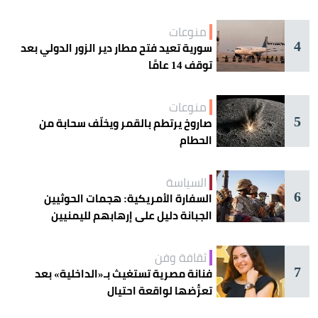
منوعات
4
سورية تعيد فتح مطار دير الزور الدولي بعد
توقف 14 عامًا
منوعات
5
صاروخ يرتطم بالقمر ويخلّف سحابة من
الحطام
السياسة
6
السفارة الأمريكية: هجمات الحوثيين
الجبانة دليل على إرهابهم لليمنيين
ثقافة وفن
7
فنانة مصرية تستغيث بـ«الداخلية» بعد
تعرُّضها لواقعة احتيال