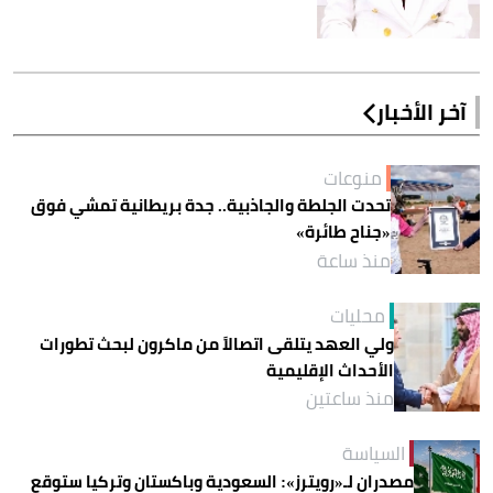
آخر الأخبار
منوعات
تحدت الجلطة والجاذبية.. جدة بريطانية تمشي فوق
«جناح طائرة»
منذ ساعة
محليات
ولي العهد يتلقى اتصالاً من ماكرون لبحث تطورات
الأحداث الإقليمية
منذ ساعتين
السياسة
مصدران لـ«رويترز»: السعودية وباكستان وتركيا ستوقع