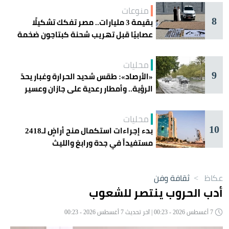
منوعات
8
بقيمة 3 مليارات.. مصر تفكك تشكيلًا
عصابيًا قبل تهريب شحنة كبتاجون ضخمة
محليات
9
«الأرصاد»: طقس شديد الحرارة وغبار يحدّ
الرؤية.. وأمطار رعدية على جازان وعسير
محليات
10
بدء إجراءات استكمال منح أراضٍ لـ2418
مستفيداً في جدة ورابغ والليث
عكاظ
>
ثقافة وفن
أدب الحروب ينتصر للشعوب
7 أغسطس 2026 - 00:23 | آخر تحديث 7 أغسطس 2026 - 00:23