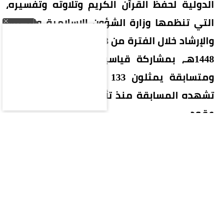
الدولية لحفظ القرآن الكريم وتلاوته وتفسيره،
التي تنظمها وزارة الشؤون الإسلامية والدعوة
والإرشاد خلال الفترة من 23 صفر إلى 6 ربيع الأول
1448هـ، بمشاركة قياسية بلغت 334 متسابقًا
ومتسابقة يمثلون 133 دولة، في أكبر حضور
تشهده المسابقة منذ تأسيسها قبل نحو أربعة
عقود.
وتأتي هذه الدورة استمرارًا لرسالة المملكة في
خدمة القرآن الكريم وتشجيع الناشئة على حفظه
وتدبره، وإذكاء روح المنافسة الشريفة بين أبناء وبنات
المسلمين، وترسيخ ارتباطهم بكتاب الله، إلى جانب
إبراز الدور الريادي للمملكة في تعليم القرآن ورعاية