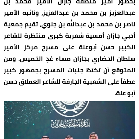
بحضور أمير منطقة جازان الأمير محمد بن
عبدالعزيز بن محمد بن عبدالعزيز، ونائبه الأمير
ناصر بن محمد بن عبدالله بن جلوي، تقيم جمعية
أدبي جازان أمسية شعرية كبرى منتظرة للشاعر
الكبير حسن أبوعلة على مسرح مركز الأمير
سلطان الحضاري بجازان مساء غدٍ الخميس. ومن
المتوقع أن تكتظ جنبات المسرح بجمهور كبير
عطفاً على الشعبية الجارفة للشاعر العملاق حسن
أبو علة.