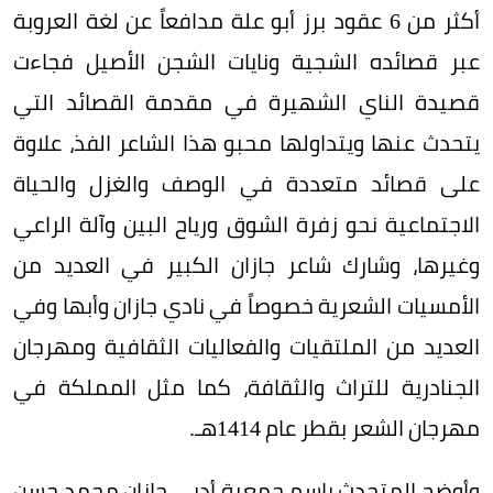
أكثر من 6 عقود برز أبو علة مدافعاً عن لغة العروبة
عبر قصائده الشجية ونايات الشجن الأصيل فجاءت
قصيدة الناي الشهيرة في مقدمة القصائد التي
يتحدث عنها ويتداولها محبو هذا الشاعر الفذ، علاوة
على قصائد متعددة في الوصف والغزل والحياة
الاجتماعية نحو زفرة الشوق ورياح البين وآلة الراعي
وغيرها، وشارك شاعر جازان الكبير في العديد من
الأمسيات الشعرية خصوصاً في نادي جازان وأبها وفي
العديد من الملتقيات والفعاليات الثقافية ومهرجان
الجنادرية للتراث والثقافة، كما مثل المملكة في
مهرجان الشعر بقطر عام 1414هـ.
وأوضح المتحدث باسم جمعية أدبي جازان محمد حسن