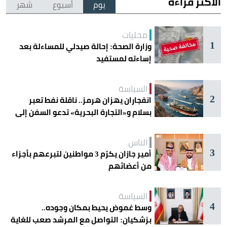
الأكثر قراءة
يوم
أسبوع
شهر
محليات
1
وزارة الصحة: إحالة صيدلي للمساءلة بعد
إساءته لمستفيد
السياسة
2
انفجاران يهزان هرمز.. ناقلة نفط تعبر
بسلام و«التجارة البحرية» تدعو السفن إلى
الحذر
الناس
3
أمير جازان يكرّم 3 مواطنين لتبرعهم بأجزاء
من أعضائهم
السياسة
4
وسط غموض يحيط بمكان وجوده..
بزشكيان: التواصل مع المرشد صعب للغاية