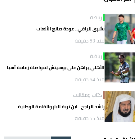
رياضة
بشرى للراقي.. عودة صانع الألعاب
منذ 53 دقيقة
رياضة
الأهلي يراهن على بوسيتش لمواصلة زعامة آسيا
منذ 54 دقيقة
كتاب ومقالات
راشد الراجح.. ابن تربة البار والقامة الوطنية
منذ 55 دقيقة