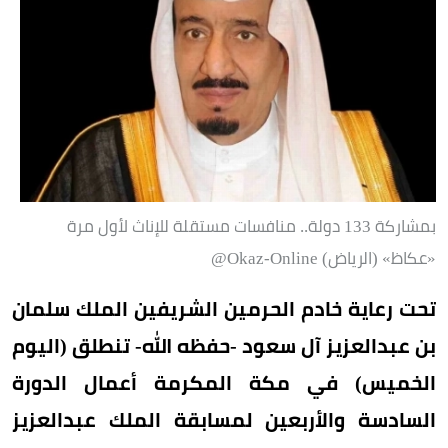
بمشاركة 133 دولة.. منافسات مستقلة للإناث لأول مرة
«عكاظ» (الرياض) Okaz-Online@
تحت رعاية خادم الحرمين الشريفين الملك سلمان
بن عبدالعزيز آل سعود -حفظه الله- تنطلق (اليوم
الخميس) في مكة المكرمة أعمال الدورة
السادسة والأربعين لمسابقة الملك عبدالعزيز