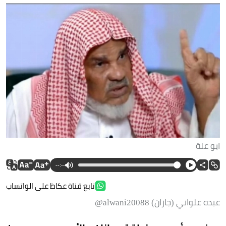
ابو علة
--:--
تابع قناة عكاظ على الواتساب
عبده علواني (جازان) alwani20088@