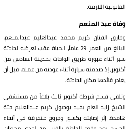
القانونية اللازمة.
وفاة عبد المنعم
وفارق الفنان كريم محمد عبدالعليم عبدالمنعم،
البالغ من العمر 29 عاماً، الحياة عقب تعرضه لحادثة
سير أثناء عبوره طريق الواحات بمدينة السادس من
أكتوبر، إذ صدمته سيارة أثناء عودته من عمله، قبل أن
يغادر قائدها مكان الحادثة.
وتلقى قسم شرطة أكتوبر ثالث بلاغاً من مستشفى
الشيخ زايد العام يفيد بوصول كريم عبدالعليم جثة
هامدة، إثر إصابته بكسور وجروح متفرقة في أنحاء
الجسد، بعد وقوع الحادثة بالقرب من إحدى محطات