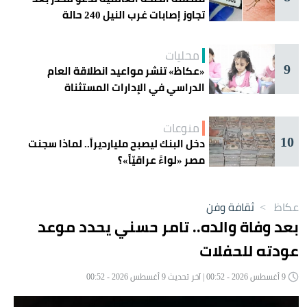
تجاوز إصابات غرب النيل 240 حالة
محليات
9
«عكاظ» تنشر مواعيد انطلاقة العام
الدراسي في الإدارات المستثناة
منوعات
10
دخل البنك ليصبح مليارديراً.. لماذا سجنت
مصر «لواءً عراقيّاً»؟
عكاظ
>
ثقافة وفن
بعد وفاة والده.. تامر حسني يحدد موعد
عودته للحفلات
9 أغسطس 2026 - 00:52 | آخر تحديث 9 أغسطس 2026 - 00:52