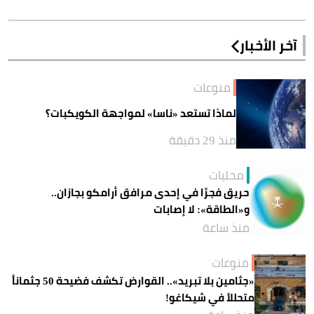
آخر الأخبار
منوعات
لماذا تستعد «ناسا» لمواجهة الكويكبات؟
منذ 29 دقيقة
محليات
حريق فجرًا في إحدى مرافق أرامكو بجازان..
و«الطاقة»: لا إصابات
منذ ساعة
منوعات
«جثامين بلا تبريد».. القوارض تكشف فضيحة 50 جثماناً
متحللاً في شيكاغو!