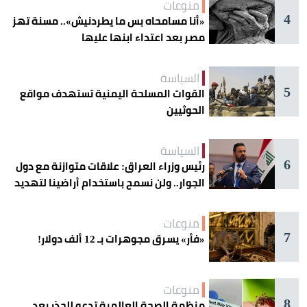
منوعات
4
«أنا مسامحاه بس ما يطردنيش».. مسنة تهز
مصر بعد اعتداء ابنها عليها
السياسة
5
القوات المسلحة اليمنية تستهدف مواقع
الحوثيين
السياسة
6
رئيس وزراء العراق: علاقات متوازنة مع دول
الجوار.. ولن نسمح باستخدام أراضينا لتهديد
أمنها
منوعات
7
«فأر» يسرق مجوهرات بـ 12 ألف دولار!
منوعات
8
منظمة الصحة العالمية تدعو للحذر بعد