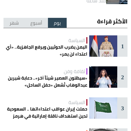
منذ ساعة
الأكثر قراءة
يوم
أسبوع
شهر
السياسة
1
اليمن يضرب الحوثيين ويرفع الجاهزية.. «أي
اعتداء لن يمر»
ثقافة وفن
2
«سيظنون العصير شيئاً آخر».. دعابة شيرين
عبدالوهاب تُشعل «حفل الساحل»
السياسة
3
حملت إيران عواقب اعتداءاتها .. السعودية
تدين استهداف ناقلة إماراتية في هرمز