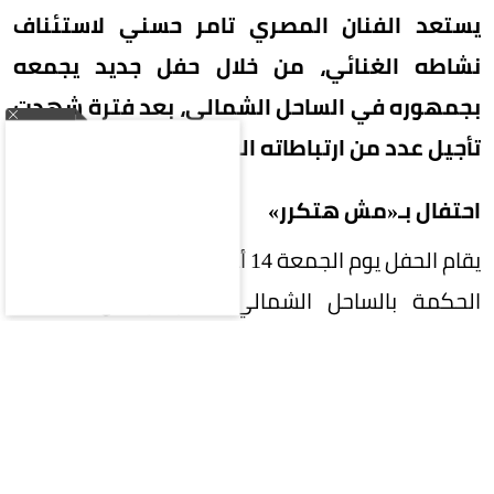
يستعد الفنان المصري تامر حسني لاستئناف
نشاطه الغنائي، من خلال حفل جديد يجمعه
بجمهوره في الساحل الشمالي، بعد فترة شهدت
تأجيل عدد من ارتباطاته الفنية عقب وفاة والده.
احتفال بـ«مش هتكرر»
يقام الحفل يوم الجمعة 14 أغسطس في منطقة رأس
الحكمة بالساحل الشمالي، بالتزامن مع الاحتفاء
بألبومه الجديد «مش هتكرر»، الذي يضم مجموعة
من الأغنيات الجديدة.
ومن المنتظر أن يقدم تامر حسني خلال الحفل باقة
من أبرز أعماله الغنائية، إلى جانب أغنيات من ألبومه