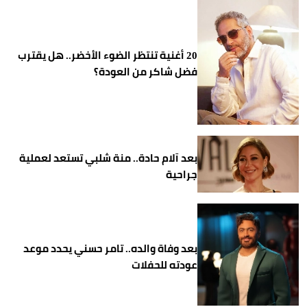
20 أغنية تنتظر الضوء الأخضر.. هل يقترب
فضل شاكر من العودة؟
بعد آلام حادة.. منة شلبي تستعد لعملية
جراحية
بعد وفاة والده.. تامر حسني يحدد موعد
عودته للحفلات