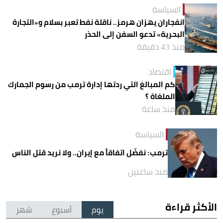
السياسة
انفجاران يهزان هرمز.. ناقلة نفط تعبر بسلام و«التجارة
البحرية» تدعو السفن إلى الحذر
منذ 43 دقيقة
اقتصاد
كم المبالغ التي ردتها إدارة ترمب من رسوم الجمارك
الملغاة ؟
منذ ساعة
السياسة
ترمب: نفضّل اتفاقاً مع إيران.. ولا نريد قتل الناس
منذ ساعتين
الأكثر قراءة
يوم
أسبوع
شهر