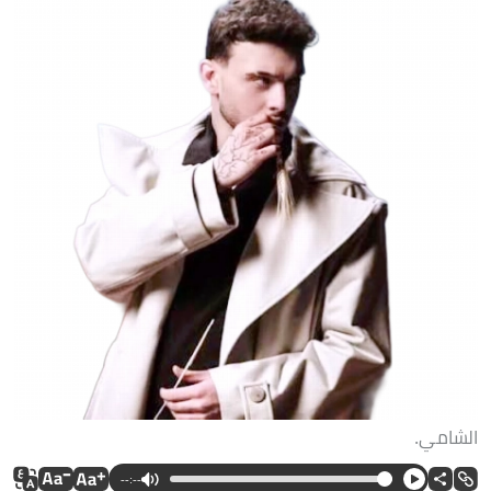
الشامي.
--:--