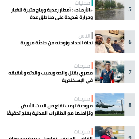
محليات
5
«الأرصاد»: أمطار رعدية ورياح مثيرة للغبار
وحرارة شديدة على مناطق عدة
الناس
6
نجاة الحداد وزوجته من حادثة مرورية
منوعات
7
مصري يقتل والده ويصيب والدته وشقيقه
في الإسكندرية
منوعات
8
مروحية ترمب تقلع من البيت الأبيض..
وتزامنها مع الطائرات المدنية يفتح تحقيقًا
جويًا
منوعات
9
القاضي المزيف.. تفاصيل جديدة بعد وفاة