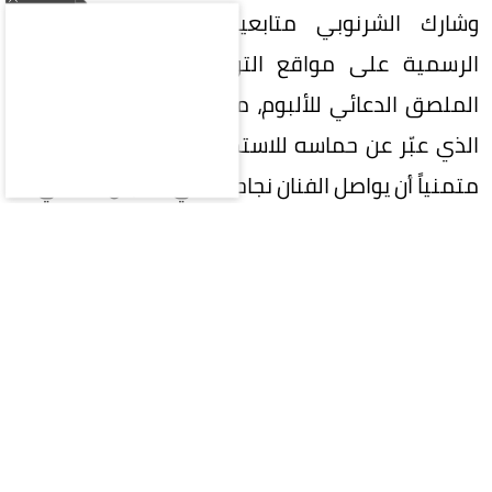
وشارك الشرنوبي متابعيه الإعلان عبر حساباته
الرسمية على مواقع التواصل الاجتماعي، مرفقاً
الملصق الدعائي للألبوم، ما أثار تفاعلاً من جمهوره،
الذي عبّر عن حماسه للاستماع إلى الأغنيات الجديدة،
متمنياً أن يواصل الفنان نجاحاته في المجال الغنائي.
ويضم الألبوم مجموعة من الأغنيات التي تعاون فيها
الشرنوبي مع عدد من الشعراء والملحنين والموزعين،
في إطار حرصه على تقديم تجربة موسيقية متنوعة
تجمع بين الأغنيات الرومانسية والإيقاعات العصرية،
بما يواكب ذائقة الجمهور خلال موسم صيف 2026.
ويأتي طرح «بعد الليل» في وقت يشهد الموسم