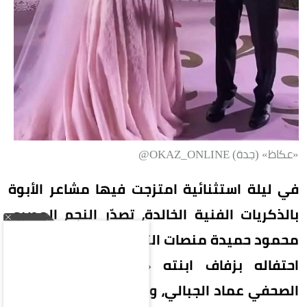
«عكاظ» (جدة) OKAZ_ONLINE@
في ليلة استثنائية امتزجت فيها مشاعر الأبوة
بالذكريات الفنية الخالدة، تصدّر النجم المصري
محمود حميدة منصات التواصل الاجتماعي، عقب
احتفاله بزفاف ابنته «أمنية» على المصور
الصحفي عماد الجبالي، وسط حضور دافئ وأجواء