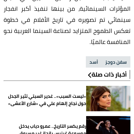
المؤثرات السينمائية، من بينها تنفيذ أكبر انفجار
سينمائي تم تصويره في تاريخ الأفلام في خطوة
تعكس الطموح المتزايد لصناعة السينما العربية نحو
المنافسة عالميًا.
سفن دوجز
أسد
أخبار ذات صلة
«ليست السبب».. غدير السبتي تثير الجدل
حول نجاح إلهام علي في «شارع الأعشى»
رقم يكسر التاريخ.. عمرو دياب يدخل
موسوعة غينيس بإنجاز غير مسبوق