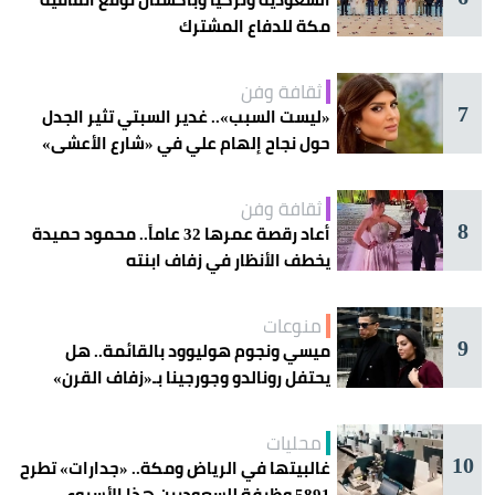
مكة للدفاع المشترك
ثقافة وفن
7
«ليست السبب».. غدير السبتي تثير الجدل
حول نجاح إلهام علي في «شارع الأعشى»
ثقافة وفن
8
أعاد رقصة عمرها 32 عاماً.. محمود حميدة
يخطف الأنظار في زفاف ابنته
منوعات
9
ميسي ونجوم هوليوود بالقائمة.. هل
يحتفل رونالدو وجورجينا بـ«زفاف القرن»
غداً؟
محليات
10
غالبيتها في الرياض ومكة.. «جدارات» تطرح
5891 وظيفة للسعوديين هذا الأسبوع