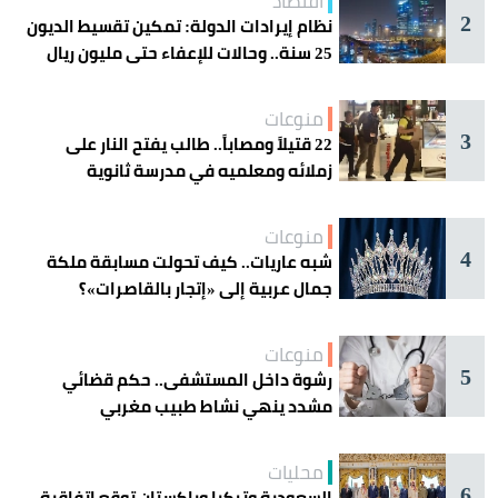
اقتصاد
2
نظام إيرادات الدولة: تمكين تقسيط الديون
25 سنة.. وحالات للإعفاء حتى مليون ريال
منوعات
3
22 قتيلاً ومصاباً.. طالب يفتح النار على
زملائه ومعلميه في مدرسة ثانوية
منوعات
4
شبه عاريات.. كيف تحولت مسابقة ملكة
جمال عربية إلى «إتجار بالقاصرات»؟
منوعات
5
رشوة داخل المستشفى.. حكم قضائي
مشدد ينهي نشاط طبيب مغربي
محليات
6
السعودية وتركيا وباكستان توقع اتفاقية