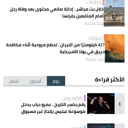
منوعات
خلال بث مباشر.. إدانة صانعي محتوى بعد وفاة رجل
أمام المتابعين بفرنسا
منذ ساعة
منوعات
427 كيلومترًا من النيران.. تحطم مروحية أثناء مكافحة
حريق في يوتا الأمريكية
منذ ساعة
الأكثر قراءة
يوم
أسبوع
شهر
ثقافة وفن
1
رقم يكسر التاريخ.. عمرو دياب يدخل
موسوعة غينيس بإنجاز غير مسبوق