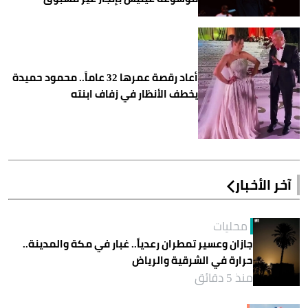
أعاد رقصة عمرها 32 عاماً.. محمود حميدة
يخطف الأنظار في زفاف ابنته
آخر الأخبار
محليات
جازان وعسير تمطران رعدياً.. غبار في مكة والمدينة..
حرارة في الشرقية والرياض
منذ 5 دقائق