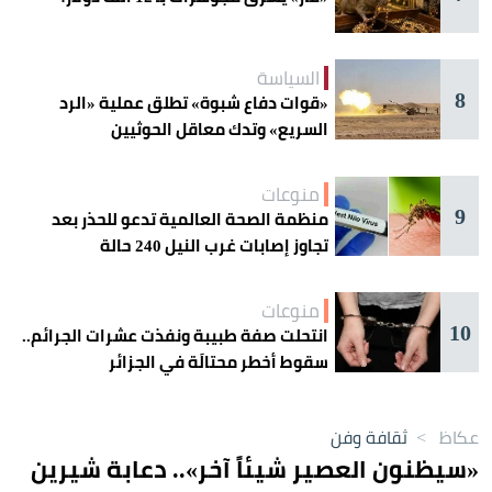
السياسة
8
«قوات دفاع شبوة» تطلق عملية «الرد
السريع» وتدك معاقل الحوثيين
منوعات
9
منظمة الصحة العالمية تدعو للحذر بعد
تجاوز إصابات غرب النيل 240 حالة
منوعات
10
انتحلت صفة طبيبة ونفذت عشرات الجرائم..
سقوط أخطر محتالَة في الجزائر
عكاظ
>
ثقافة وفن
«سيظنون العصير شيئاً آخر».. دعابة شيرين