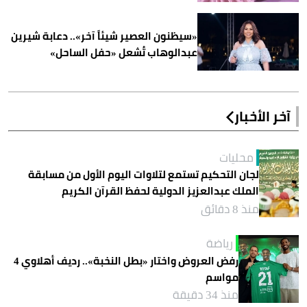
«سيظنون العصير شيئاً آخر».. دعابة شيرين
عبدالوهاب تُشعل «حفل الساحل»
آخر الأخبار
محليات
لجان التحكيم تستمع لتلاوات اليوم الأول من مسابقة
الملك عبدالعزيز الدولية لحفظ القرآن الكريم
منذ 8 دقائق
رياضة
رفض العروض واختار «بطل النخبة».. رديف أهلاوي 4
مواسم
منذ 34 دقيقة