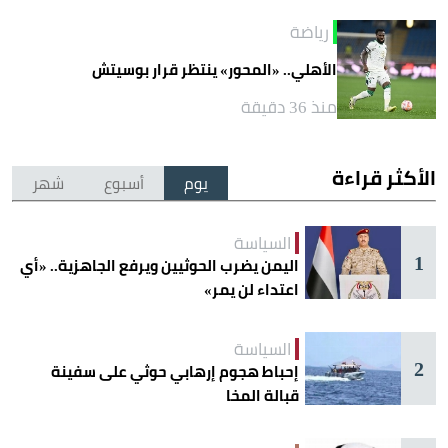
رياضة
الأهلي.. «المحور» ينتظر قرار بوسيتش
منذ 36 دقيقة
الأكثر قراءة
يوم
أسبوع
شهر
السياسة
1
اليمن يضرب الحوثيين ويرفع الجاهزية.. «أي
اعتداء لن يمر»
السياسة
2
إحباط هجوم إرهابي حوثي على سفينة
قبالة المخا