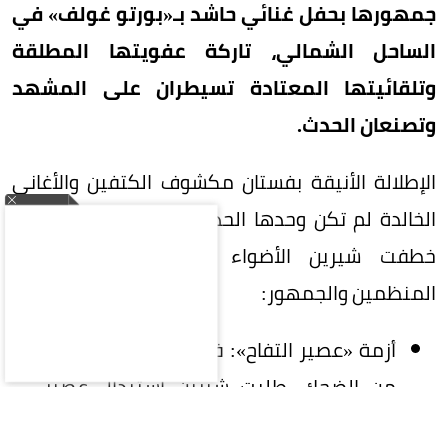
جمهورها بحفل غنائي حاشد بـ«بورتو غولف» في
الساحل الشمالي، تاركة عفويتها المطلقة
وتلقائيتها المعتادة تسيطران على المشهد
وتصنعان الحدث.
الإطلالة الأنيقة بفستان مكشوف الكتفين والأغاني
الخالدة لم تكن وحدها الحديث الشاغل للحاضرين، بل
خطفت شيرين الأضواء بدعاباتها الخاطفة مع
المنظمين والجمهور:
أزمة «عصير التفاح»: في لقطة أثارت موجة
من الضحك، طلبت شيرين استبدال عصير
قُدم لها على المسرح، ممازحة المنظمين: