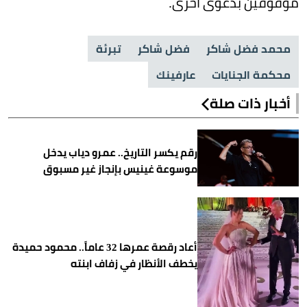
موقوفين بدعوى أخرى.
محمد فضل شاكر
فضل شاكر
تبرئة
محكمة الجنايات
عارفينك
أخبار ذات صلة
رقم يكسر التاريخ.. عمرو دياب يدخل
موسوعة غينيس بإنجاز غير مسبوق
أعاد رقصة عمرها 32 عاماً.. محمود حميدة
يخطف الأنظار في زفاف ابنته