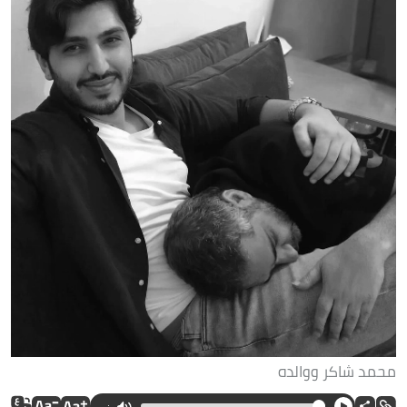
محمد شاكر ووالده
--:--