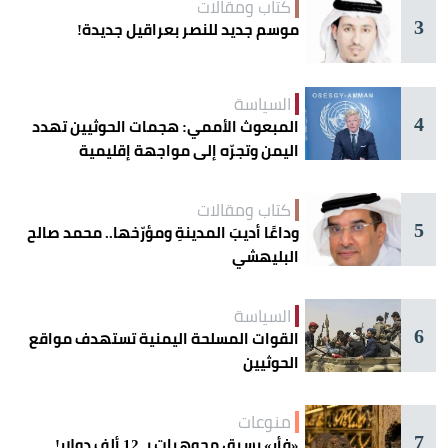
كتاب ومقالات
3
موسم جديد للنصر بعراقيل جديدة!
السياسة
4
المبعوث الأممي: هجمات الحوثيين تهدد
اليمن وتجرّه إلى مواجهة إقليمية
كتاب ومقالات
5
وداعًا أديبَ المدينةِ ومؤرّخها.. محمد صالح
البليهشي
السياسة
6
القوات المسلحة اليمنية تستهدف مواقع
الحوثيين
منوعات
7
«فأر» يسرق مجوهرات بـ 12 ألف دولار!