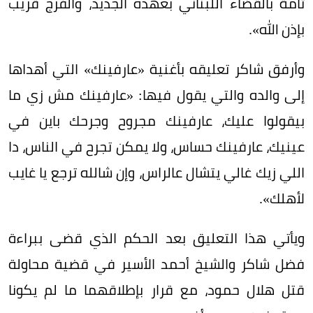
تامة بالقضاء اللبناني بعهده الجديد، والفرج قريب
بإذن الله».
وأرفق شاكر تعليقه بأغنية «عارفينك» التي أهداها
إلى والده والتي يقول فيها: «عارفينك مش زي ما
بيقولوا عليك، عارفينك مجروح وجرحك باين في
عينيك، عارفينك حساس، ولا يمكن تجرح في الناس، دا
اللي زيك غالي يتشال عالراس، وإن شالله ترجع يا غايب
لأهلك».
ويأتي هذا التعليق بعد الحكم الذي قضى ببراءة
فضل شاكر والشيخ أحمد الأسير في قضية محاولة
قتل هلال حمود، مع قرار بإطلاقهما ما لم يكونا