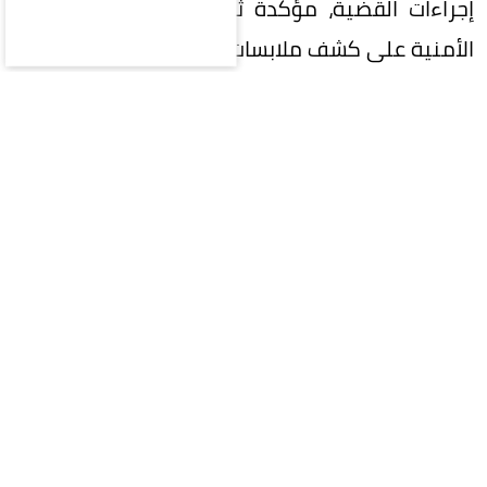
إجراءات القضية، مؤكدةً ثقتها في قدرة الأجهزة
الأمنية على كشف ملابسات الواقعة وضمان استرداد
حقوقها.
وشهدت الأزمة تطورًا لافتًا عقب نشر الفيديو الأول، إذ
كشفت نيجار أن عددًا من الأشخاص تواصلوا معها
وأبلغوها بتعرضهم لوقائع مشابهة مع الشخص ذاته،
بل أرسلوا مستندات ووثائق تدعم -وفق روايتها- وجود
حالات أخرى تتقاطع مع شكواها. وأشارت إلى أن هذه
الشهادات تُرجّح أن الأمر يتجاوز حدود تجربتها الفردية،
داعيةً الجهات الأمنية والقضائية إلى فحص تلك
البلاغات والوثائق والتحقق من صحتها واتخاذ ما يلزم
قانونًا في حال ثبوتها.