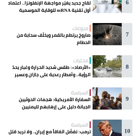
6
لقاح جديد يغيّر مواجهة الإنفلونزا.. اعتماد
أول تقنية mRNA للوقاية الموسمية
منوعات
7
صاروخ يرتطم بالقمر ويخلّف سحابة من
الحطام
محليات
8
«الأرصاد»: طقس شديد الحرارة وغبار يحدّ
الرؤية.. وأمطار رعدية على جازان وعسير
السياسة
9
السفارة الأمريكية: هجمات الحوثيين
الجبانة دليل على إرهابهم لليمنيين
السياسة
10
ترمب: نفضّل اتفاقاً مع إيران.. ولا نريد قتل