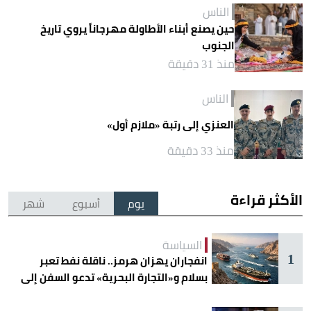
الناس
حين يصنع أبناء الأطاولة مهرجاناً يروي تاريخ
الجنوب
منذ 31 دقيقة
الناس
العنزي إلى رتبة «ملازم أول»
منذ 33 دقيقة
الأكثر قراءة
يوم
أسبوع
شهر
السياسة
1
انفجاران يهزان هرمز.. ناقلة نفط تعبر
بسلام و«التجارة البحرية» تدعو السفن إلى
الحذر