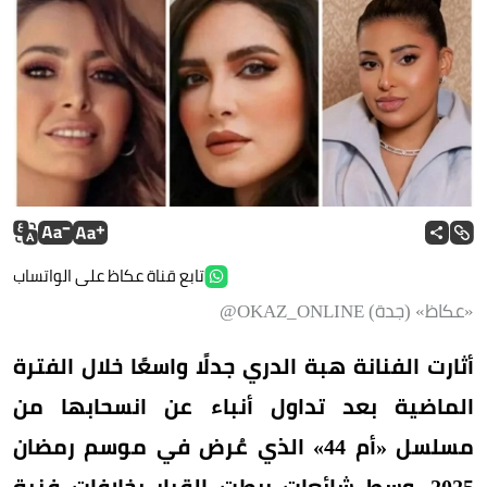
تابع قناة عكاظ على الواتساب
«عكاظ» (جدة) OKAZ_ONLINE@
أثارت الفنانة هبة الدري جدلًا واسعًا خلال الفترة
الماضية بعد تداول أنباء عن انسحابها من
مسلسل «أم 44» الذي عُرض في موسم رمضان
2025، وسط شائعات ربطت القرار بخلافات فنية