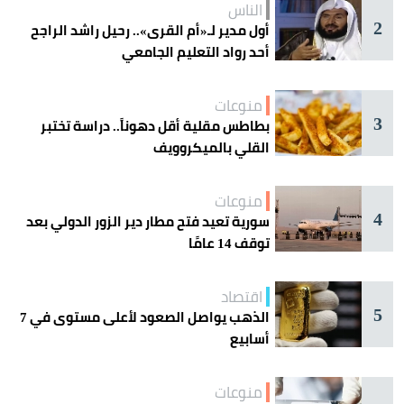
الناس
2
أول مدير لـ«أم القرى».. رحيل راشد الراجح
أحد رواد التعليم الجامعي
منوعات
3
بطاطس مقلية أقل دهوناً.. دراسة تختبر
القلي بالميكروويف
منوعات
4
سورية تعيد فتح مطار دير الزور الدولي بعد
توقف 14 عامًا
اقتصاد
5
الذهب يواصل الصعود لأعلى مستوى في 7
أسابيع
منوعات