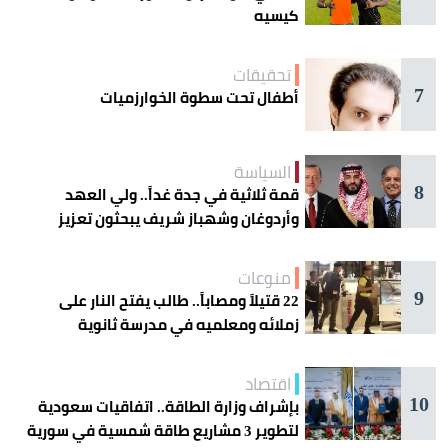
كيسيه
تحقيقات
7
أطفال تحت سطوة الخوارزميات
السياسة
8
قمة ثلاثية في جدة غداً.. ولي العهد
وأردوغان وشهباز شريف يبحثون تعزيز
التعاون
منوعات
9
22 قتيلاً ومصاباً.. طالب يفتح النار على
زملائه ومعلميه في مدرسة ثانوية
اقتصاد
10
بإشراف وزارة الطاقة.. اتفاقيات سعودية
لتطوير 3 مشاريع طاقة شمسية في سورية