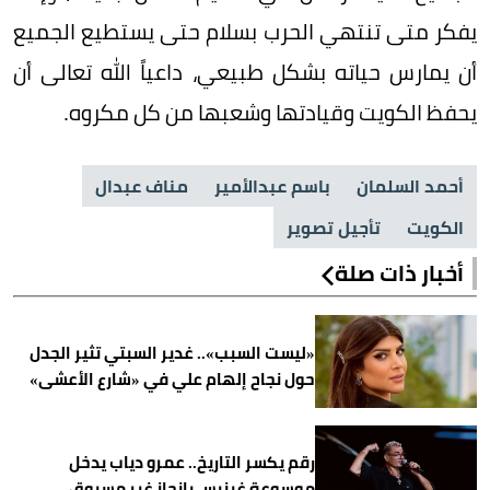
يفكر متى تنتهي الحرب بسلام حتى يستطيع الجميع
أن يمارس حياته بشكل طبيعي، داعياً الله تعالى أن
يحفظ الكويت وقيادتها وشعبها من كل مكروه.
أحمد السلمان
باسم عبدالأمير
مناف عبدال
الكويت
تأجيل تصوير
أخبار ذات صلة
«ليست السبب».. غدير السبتي تثير الجدل
حول نجاح إلهام علي في «شارع الأعشى»
رقم يكسر التاريخ.. عمرو دياب يدخل
موسوعة غينيس بإنجاز غير مسبوق