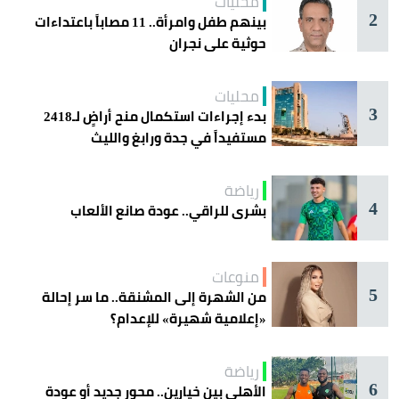
محليات
2
بينهم طفل وامرأة.. 11 مصاباً باعتداءات
حوثية على نجران
محليات
3
بدء إجراءات استكمال منح أراضٍ لـ2418
مستفيداً في جدة ورابغ والليث
رياضة
4
بشرى للراقي.. عودة صانع الألعاب
منوعات
5
من الشهرة إلى المشنقة.. ما سر إحالة
«إعلامية شهيرة» للإعدام؟
رياضة
6
الأهلي بين خيارين.. محور جديد أو عودة