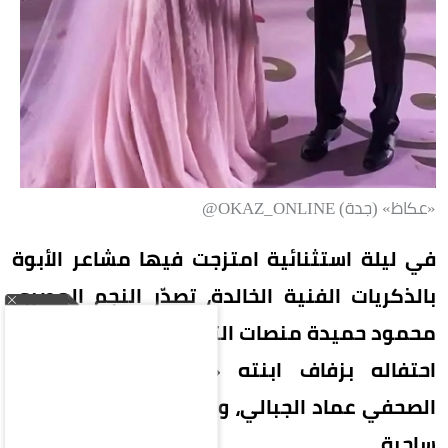
«عكاظ» (جدة) OKAZ_ONLINE@
في ليلة استثنائية امتزجت فيها مشاعر الأبوة
بالذكريات الفنية الخالدة، تصدّر النجم المصري
محمود حميدة منصات التواصل الاجتماعي، عقب
احتفاله بزفاف ابنته «أمنية» على المصور
الصحفي عماد الجبالي، وسط حضور دافئ وأجواء
ساحرة.