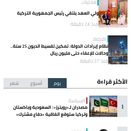
محليات
ولي العهد يلتقي رئيس الجمهورية التركية
منذ 24 دقيقة
اقتصاد
نظام إيرادات الدولة: تمكين تقسيط الديون 25 سنة..
وحالات للإعفاء حتى مليون ريال
منذ 27 دقيقة
الأكثر قراءة
يوم
أسبوع
شهر
السياسة
1
مصدران لـ«رويترز»: السعودية وباكستان
وتركيا ستوقع اتفاقية «دفاع مشترك»
اليوم في جدة