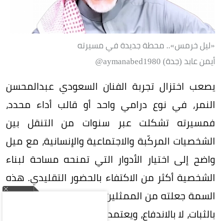
«ليل خرمس».. محطة جديدة في مسيرته
أيمن عابد (جدة) aymanabed1980@
يصعب اختزال تجربة الفنان السعودي عبدالمحسن
النمر، في نوع درامي واحد أو قالب أداء محدد،
فمسيرته تشكلت عبر سنوات من التنقل بين
الشخصيات المركّبة والاجتماعية والإنسانية، مع ميل
واضح إلى اختيار الأدوار التي تمنحه مساحة لبناء
الشخصية أكثر من الاكتفاء بالحضور التقليدي. هذه
السمة جعلته من الممثلين الذين يراكمون حضورهم
بالثبات، لا بالاندفاع، ويعتمدون على أثر الشخصية بعد