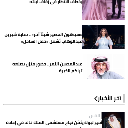
يخطف الأنظار في زفاف ابنته
«سيظنون العصير شيئاً آخر».. دعابة شيرين
عبدالوهاب تُشعل «حفل الساحل»
عبدالمحسن النمر.. حضور متزن يصنعه
تراكم الخبرة
آخر الأخبار
الناس
أمير تبوك يثمّن نجاح مستشفى الملك خالد في إعادة