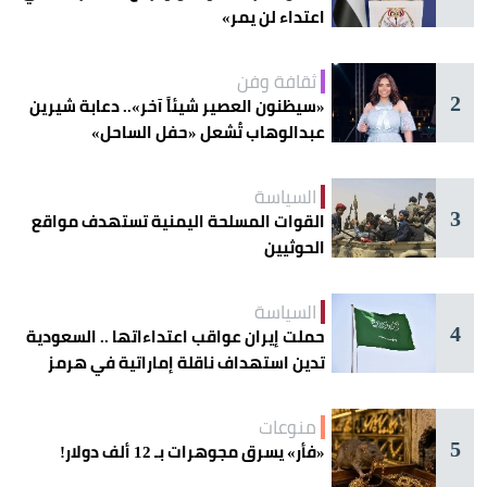
اعتداء لن يمر»
ثقافة وفن
2
«سيظنون العصير شيئاً آخر».. دعابة شيرين
عبدالوهاب تُشعل «حفل الساحل»
السياسة
3
القوات المسلحة اليمنية تستهدف مواقع
الحوثيين
السياسة
4
حملت إيران عواقب اعتداءاتها .. السعودية
تدين استهداف ناقلة إماراتية في هرمز
منوعات
5
«فأر» يسرق مجوهرات بـ 12 ألف دولار!