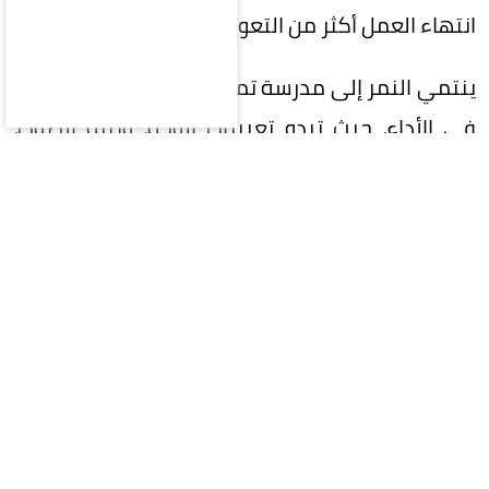
انتهاء العمل أكثر من التعويل على وهجها المؤقت.
ينتمي النمر إلى مدرسة تمثيلية تقوم على الاقتصاد
في الأداء، حيث تبدو تعبيرات الوجه، ونبرة الصوت،
والإيقاع الهادئ عناصر أساسية في تشكيل الشخصية.
لذلك، ينجح غالباً في تقديم شخصيات تحمل صراعات
داخلية أو مواقف معقدة دون الحاجة إلى المبالغة
في الانفعال، وهو أسلوب يمنح الأداء قدراً من
الواقعية ويجعل الشخصية أكثر قرباً من المشاهد.
هذا النهج لا يخلو من التحديات، إذ يحتاج إلى نصوص
متماسكة وشخصيات مكتوبة بعناية حتى يظهر أثر
التفاصيل التي يبني عليها أداءه. وعندما تتوافر هذه