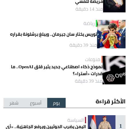
مريضة للمشي
منذ 14 دقيقة
رياضة
توريس يختار سان جيرمان.. ويبلغ برشلونة بقراره
منذ 39 دقيقة
منوعات
نموذج ذكاء اصطناعي جديد يثير قلق OpenAI.. ما
قدرات «أسترا»؟
منذ 39 دقيقة
الأكثر قراءة
يوم
أسبوع
شهر
السياسة
1
اليمن يضرب الحوثيين ويرفع الجاهزية.. «أي