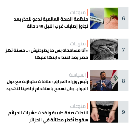
منوعات
6
منظمة الصحة العالمية تدعو للحذر بعد
تجاوز إصابات غرب النيل 240 حالة
منوعات
7
«أنا مسامحاه بس ما يطردنيش».. مسنة تهز
مصر بعد اعتداء ابنها عليها
السياسة
8
رئيس وزراء العراق: علاقات متوازنة مع دول
الجوار.. ولن نسمح باستخدام أراضينا لتهديد
أمنها
منوعات
9
انتحلت صفة طبيبة ونفذت عشرات الجرائم..
سقوط أخطر محتالَة في الجزائر