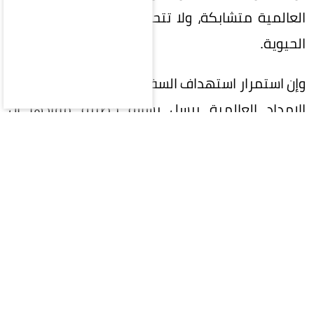
العالمية متشابكة، ولا تتحمل تعطيل أحد شرايينها
الحيوية.
وإن استمرار استهداف السفن التجارية وتهديد خطوط
الإمداد العالمية يرسل رسالة خطيرة مفادها أن
الفوضى يمكن أن تحل محل القانون، وإن استخدام
الممرات البحرية كورقة ضغط سياسية أو عسكرية
يمثل انتهاكاً للقوانين الدولية.
المقالة التالية
آخر الأخبار