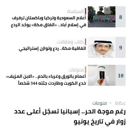
السياسة
8
أعلام السعودية وتركيا وباكستان ترفرف
في إسلام آباد.. «اتفاق مكة» يوحّد الردع
كتاب ومقالات
9
اتفاقية مكة.. ردع وتوازن إستراتيجي
منوعات
10
أعمام بالورق وغرباء بالدم.. «الابن المزيف»
خدع الكويت وطاردت جثته 344 شخصاً
عكاظ
>
منوعات
رغم موجة الحر.. إسبانيا تسجّل أعلى عدد
زوار في تاريخ يونيو