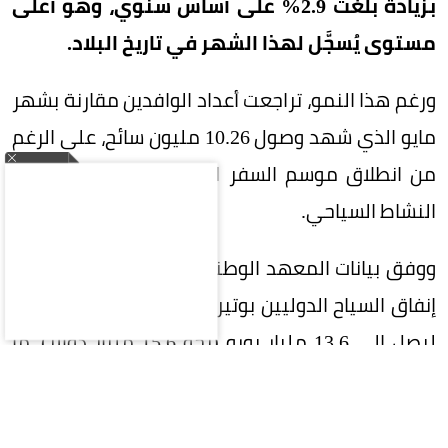
بزيادة بلغت 2.9% على أساس سنوي، وهو أعلى
مستوى يُسجَّل لهذا الشهر في تاريخ البلاد.
ورغم هذا النمو، تراجعت أعداد الوافدين مقارنة بشهر
مايو الذي شهد وصول 10.26 مليون سائح، على الرغم
من انطلاق موسم السفر الصيفي الذي يمثل ذروة
النشاط السياحي.
ووفق بيانات المعهد الوطني الإسباني للإحصاء، قفز
إنفاق السياح الدوليين بوتيرة أسرع من نمو أعدادهم،
ليصل إلى 13.6 مليار يورو (نحو 15.6 مليار دولار)، ما
يعكس ارتفاع متوسط الإنفاق الفردي، خصوصًا لدى
الزوار القادمين من الأسواق البعيدة.