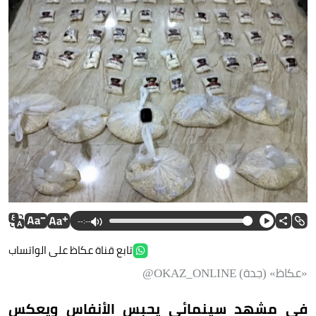
--:--
تابع قناة عكاظ على الواتساب
«عكاظ» (جدة) OKAZ_ONLINE@
في مشهد سينمائي يحبس الأنفاس ويعكس