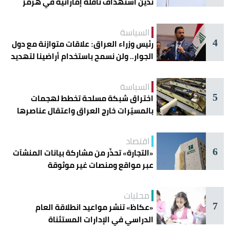
تدين استهداف ناقلة إماراتية في هرمز
السياسة
4
رئيس وزراء العراق: علاقات متوازنة مع دول
الجوار.. ولن نسمح باستخدام أراضينا لتهديد
أمنها
السياسة
5
اختراق شبكة مسلحة تخطط لهجمات
بالمسيّرات خارج العراق واعتقال عناصرها
اقتصاد
6
«التجارة» تحذّر من مشاركة بيانات المنشآت
عبر مواقع ومنصات غير موثوقة
محليات
7
«عكاظ» تنشر مواعيد انطلاقة العام
الدراسي في الإدارات المستثناة