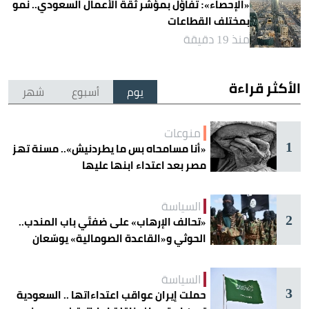
«الإحصاء»: تفاؤل بمؤشر ثقة الأعمال السعودي.. نمو
بمختلف القطاعات
منذ 19 دقيقة
الأكثر قراءة
يوم
أسبوع
شهر
منوعات
1
«أنا مسامحاه بس ما يطردنيش».. مسنة تهز
مصر بعد اعتداء ابنها عليها
السياسة
2
«تحالف الإرهاب» على ضفتَي باب المندب..
الحوثي و«القاعدة الصومالية» يوسّعان
دائرة الخطر
السياسة
3
حملت إيران عواقب اعتداءاتها .. السعودية