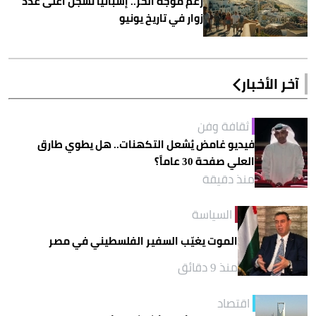
رغم موجة الحر.. إسبانيا تسجّل أعلى عدد
زوار في تاريخ يونيو
آخر الأخبار
ثقافة وفن
فيديو غامض يُشعل التكهنات.. هل يطوي طارق
العلي صفحة 30 عاماً؟
منذ دقيقة
السياسة
الموت يغيّب السفير الفلسطيني في مصر
منذ 9 دقائق
اقتصاد